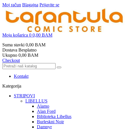
Moj račun
Blagajna
Prijavite se
Moja košarica
0
0,00 BAM
Suma stavki
0,00 BAM
Dostava
Besplatno
Ukupno
0,00 BAM
Checkout
Kontakt
Kategorija
STRIPOVI
LIBELLUS
Alamo
Alan Ford
Biblioteka Libellus
Burleskni Noir
Dampyr