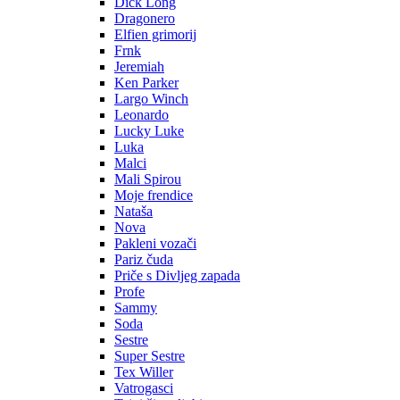
Dick Long
Dragonero
Elfien grimorij
Frnk
Jeremiah
Ken Parker
Largo Winch
Leonardo
Lucky Luke
Luka
Malci
Mali Spirou
Moje frendice
Nataša
Nova
Pakleni vozači
Pariz čuda
Priče s Divljeg zapada
Profe
Sammy
Soda
Sestre
Super Sestre
Tex Willer
Vatrogasci