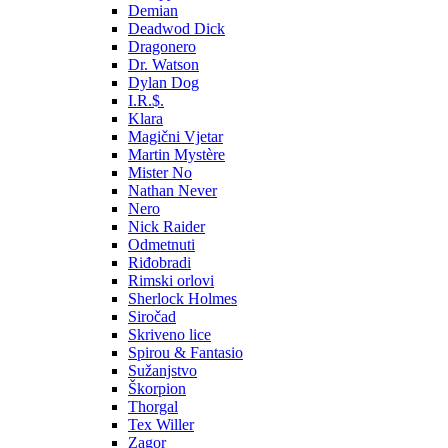
Demian
Deadwod Dick
Dragonero
Dr. Watson
Dylan Dog
I.R.$.
Klara
Magični Vjetar
Martin Mystère
Mister No
Nathan Never
Nero
Nick Raider
Odmetnuti
Riđobradi
Rimski orlovi
Sherlock Holmes
Siročad
Skriveno lice
Spirou & Fantasio
Sužanjstvo
Škorpion
Thorgal
Tex Willer
Zagor