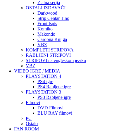
Zlatna serija
OSTALI IZDAVAČI
Darkwood
Strip Centar Tino
Front Ispis
Komiko
Makondo
Čarobna Knjiga
VBZ
KOMPLETI STRIPOVA
RABLJENI STRIPOVI
STRIPOVI na engleskom jeziku
VBZ
VIDEO IGRE / MEDIA
PLAYSTATION 4
PS4 igre
PS4 Rabljene igre
PLAYSTATION 3
PS3 Rabljene igre
Filmovi
DVD Filmovi
BLU RAY filmovi
PC
Ostalo
FAN ROOM