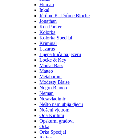
Hitman
Inkal
Jérôme K. Jérôme Bloche
Jonathan
Ken Parker
Kolorka
Kolorka Specijal
Kriminal
Lazarus
Lijepa kuća na jezeru
Locke & Key
Maršal Bass
Matteo
Metabaruni
Modesty Blaise
Negro Blanco
Neman
Nesavladimir
Nešto nam ubija djecu
Nošeni vjetrom
Oda Kirihitu
Opskurni gradovi
Orka
Orka Specijal
Parker