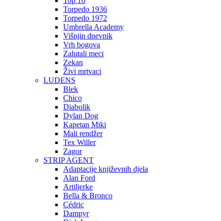
Top 10
Torpedo 1936
Torpedo 1972
Umbrella Academy
Višnjin dnevnik
Vrh bogova
Zalutali meci
Zekan
Živi mrtvaci
LUDENS
Blek
Chico
Diabolik
Dylan Dog
Kapetan Miki
Mali rendžer
Tex Willer
Zagor
STRIP AGENT
Adaptacije književnih djela
Alan Ford
Artiljerke
Bella & Bronco
Cédric
Dampyr