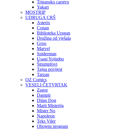
Trigansko carstvo
Yakari
MOSTRIP
UDRUGA CRŠ
Asterix
Conan
Biblioteka Uragan
Družina od vješala
Groo
Marvel
Spiderman
Usagi Yojimbo
Štrumpfovi
Tajna povijest
Tarzan
OZ Comics
VESELI ČETVRTAK
Zagor
Dampir
Dilan Dog
Marti Misterija
Mister No
Napoleon
Teks Viler
Obojeni program