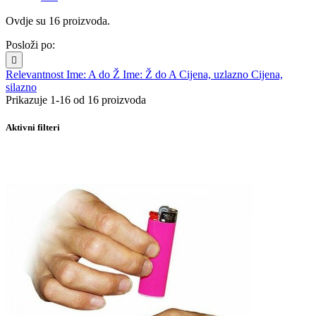
Ovdje su 16 proizvoda.
Posloži po:

Relevantnost
Ime: A do Ž
Ime: Ž do A
Cijena, uzlazno
Cijena,
silazno
Prikazuje 1-16 od 16 proizvoda
Aktivni filteri