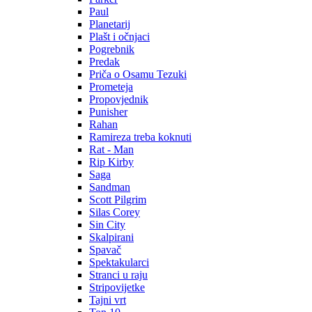
Paul
Planetarij
Plašt i očnjaci
Pogrebnik
Predak
Priča o Osamu Tezuki
Prometeja
Propovjednik
Punisher
Rahan
Ramireza treba koknuti
Rat - Man
Rip Kirby
Saga
Sandman
Scott Pilgrim
Silas Corey
Sin City
Skalpirani
Spavač
Spektakularci
Stranci u raju
Stripovijetke
Tajni vrt