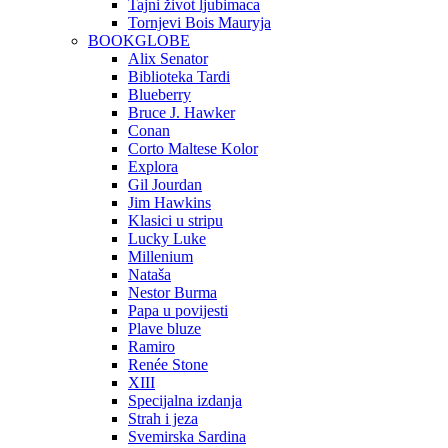
Tajni život ljubimaca
Tornjevi Bois Mauryja
BOOKGLOBE
Alix Senator
Biblioteka Tardi
Blueberry
Bruce J. Hawker
Conan
Corto Maltese Kolor
Explora
Gil Jourdan
Jim Hawkins
Klasici u stripu
Lucky Luke
Millenium
Nataša
Nestor Burma
Papa u povijesti
Plave bluze
Ramiro
Renée Stone
XIII
Specijalna izdanja
Strah i jeza
Svemirska Sardina