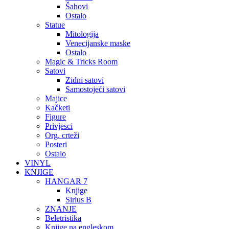
Šahovi
Ostalo
Statue
Mitologija
Venecijanske maske
Ostalo
Magic & Tricks Room
Satovi
Zidni satovi
Samostojeći satovi
Majice
Kačketi
Figure
Privjesci
Org. crteži
Posteri
Ostalo
VINYL
KNJIGE
HANGAR 7
Knjige
Sirius B
ZNANJE
Beletristika
Knjige na engleskom