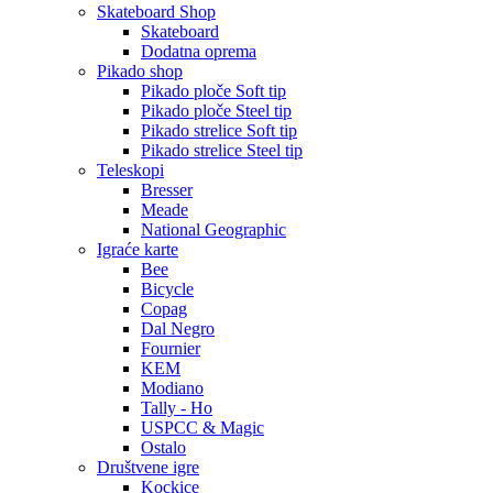
Skateboard Shop
Skateboard
Dodatna oprema
Pikado shop
Pikado ploče Soft tip
Pikado ploče Steel tip
Pikado strelice Soft tip
Pikado strelice Steel tip
Teleskopi
Bresser
Meade
National Geographic
Igraće karte
Bee
Bicycle
Copag
Dal Negro
Fournier
KEM
Modiano
Tally - Ho
USPCC & Magic
Ostalo
Društvene igre
Kockice