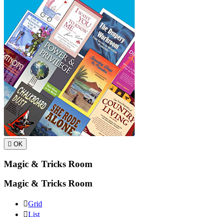

OK
Magic & Tricks Room
Magic & Tricks Room

Grid

List