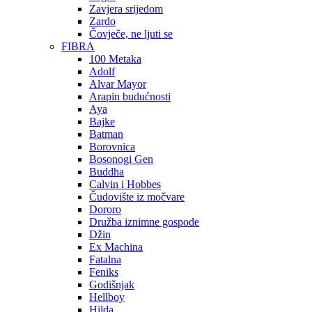
Zavjera srijedom
Zardo
Čovječe, ne ljuti se
FIBRA
100 Metaka
Adolf
Alvar Mayor
Arapin budućnosti
Aya
Bajke
Batman
Borovnica
Bosonogi Gen
Buddha
Calvin i Hobbes
Čudovište iz močvare
Dororo
Družba iznimne gospode
Džin
Ex Machina
Fatalna
Feniks
Godišnjak
Hellboy
Hilda