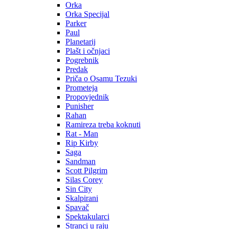
Orka
Orka Specijal
Parker
Paul
Planetarij
Plašt i očnjaci
Pogrebnik
Predak
Priča o Osamu Tezuki
Prometeja
Propovjednik
Punisher
Rahan
Ramireza treba koknuti
Rat - Man
Rip Kirby
Saga
Sandman
Scott Pilgrim
Silas Corey
Sin City
Skalpirani
Spavač
Spektakularci
Stranci u raju