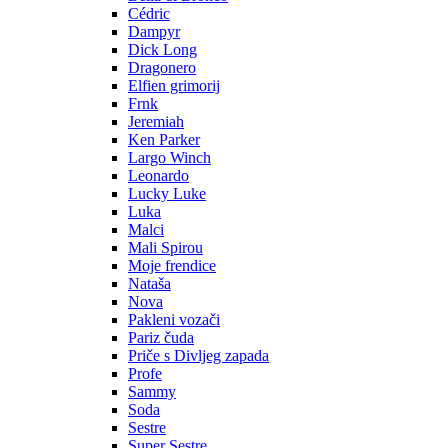
Cédric
Dampyr
Dick Long
Dragonero
Elfien grimorij
Frnk
Jeremiah
Ken Parker
Largo Winch
Leonardo
Lucky Luke
Luka
Malci
Mali Spirou
Moje frendice
Nataša
Nova
Pakleni vozači
Pariz čuda
Priče s Divljeg zapada
Profe
Sammy
Soda
Sestre
Super Sestre