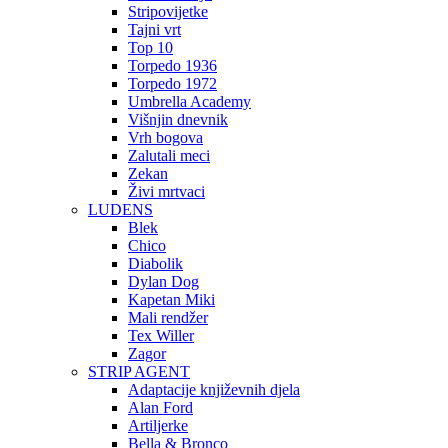
Stripovijetke
Tajni vrt
Top 10
Torpedo 1936
Torpedo 1972
Umbrella Academy
Višnjin dnevnik
Vrh bogova
Zalutali meci
Zekan
Živi mrtvaci
LUDENS
Blek
Chico
Diabolik
Dylan Dog
Kapetan Miki
Mali rendžer
Tex Willer
Zagor
STRIP AGENT
Adaptacije književnih djela
Alan Ford
Artiljerke
Bella & Bronco