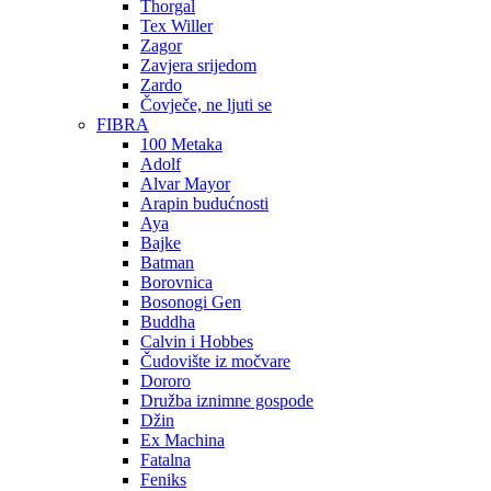
Thorgal
Tex Willer
Zagor
Zavjera srijedom
Zardo
Čovječe, ne ljuti se
FIBRA
100 Metaka
Adolf
Alvar Mayor
Arapin budućnosti
Aya
Bajke
Batman
Borovnica
Bosonogi Gen
Buddha
Calvin i Hobbes
Čudovište iz močvare
Dororo
Družba iznimne gospode
Džin
Ex Machina
Fatalna
Feniks