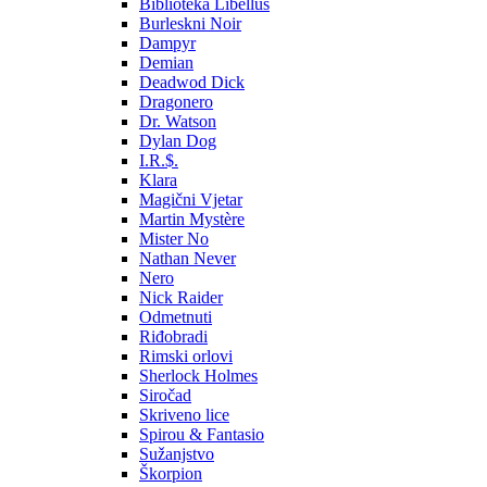
Biblioteka Libellus
Burleskni Noir
Dampyr
Demian
Deadwod Dick
Dragonero
Dr. Watson
Dylan Dog
I.R.$.
Klara
Magični Vjetar
Martin Mystère
Mister No
Nathan Never
Nero
Nick Raider
Odmetnuti
Riđobradi
Rimski orlovi
Sherlock Holmes
Siročad
Skriveno lice
Spirou & Fantasio
Sužanjstvo
Škorpion