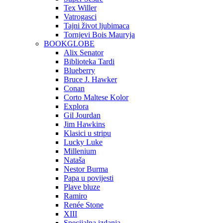
Tex Willer
Vatrogasci
Tajni život ljubimaca
Tornjevi Bois Mauryja
BOOKGLOBE
Alix Senator
Biblioteka Tardi
Blueberry
Bruce J. Hawker
Conan
Corto Maltese Kolor
Explora
Gil Jourdan
Jim Hawkins
Klasici u stripu
Lucky Luke
Millenium
Nataša
Nestor Burma
Papa u povijesti
Plave bluze
Ramiro
Renée Stone
XIII
Specijalna izdanja