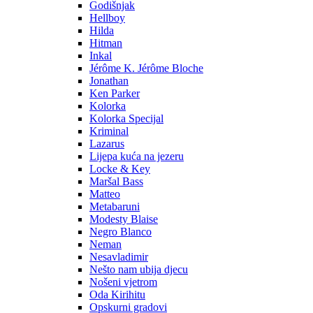
Godišnjak
Hellboy
Hilda
Hitman
Inkal
Jérôme K. Jérôme Bloche
Jonathan
Ken Parker
Kolorka
Kolorka Specijal
Kriminal
Lazarus
Lijepa kuća na jezeru
Locke & Key
Maršal Bass
Matteo
Metabaruni
Modesty Blaise
Negro Blanco
Neman
Nesavladimir
Nešto nam ubija djecu
Nošeni vjetrom
Oda Kirihitu
Opskurni gradovi