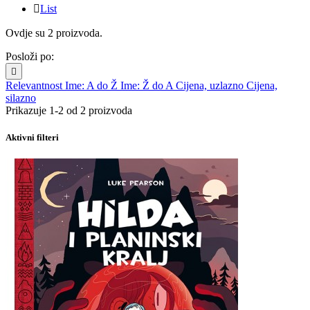

List
Ovdje su 2 proizvoda.
Posloži po:

Relevantnost
Ime: A do Ž
Ime: Ž do A
Cijena, uzlazno
Cijena,
silazno
Prikazuje 1-2 od 2 proizvoda
Aktivni filteri