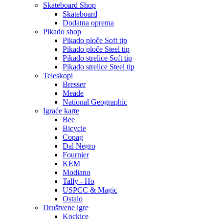
Skateboard Shop
Skateboard
Dodatna oprema
Pikado shop
Pikado ploče Soft tip
Pikado ploče Steel tip
Pikado strelice Soft tip
Pikado strelice Steel tip
Teleskopi
Bresser
Meade
National Geographic
Igraće karte
Bee
Bicycle
Copag
Dal Negro
Fournier
KEM
Modiano
Tally - Ho
USPCC & Magic
Ostalo
Društvene igre
Kockice