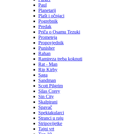
Paul
Planetarij
Plašt i očnjaci
Pogrebnik
Predak
Priča o Osamu Tezuki
Prometeja
Propovjednik
Punisher
Rahan
Ramireza treba koknuti
Rat - Man
Rip Kirby
Saga
Sandman
Scott Pilgrim
Silas Corey
Sin City
Skalpirani
Spavač
Spektakularci
Stranci u raju
Stripovijetke
Tajni vrt