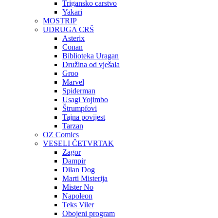
Trigansko carstvo
Yakari
MOSTRIP
UDRUGA CRŠ
Asterix
Conan
Biblioteka Uragan
Družina od vješala
Groo
Marvel
Spiderman
Usagi Yojimbo
Štrumpfovi
Tajna povijest
Tarzan
OZ Comics
VESELI ČETVRTAK
Zagor
Dampir
Dilan Dog
Marti Misterija
Mister No
Napoleon
Teks Viler
Obojeni program