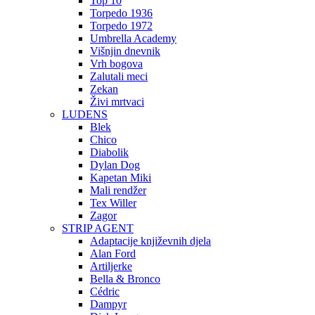
Top 10
Torpedo 1936
Torpedo 1972
Umbrella Academy
Višnjin dnevnik
Vrh bogova
Zalutali meci
Zekan
Živi mrtvaci
LUDENS
Blek
Chico
Diabolik
Dylan Dog
Kapetan Miki
Mali rendžer
Tex Willer
Zagor
STRIP AGENT
Adaptacije književnih djela
Alan Ford
Artiljerke
Bella & Bronco
Cédric
Dampyr