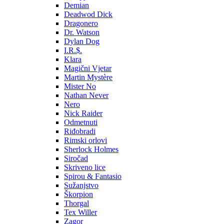
Demian
Deadwod Dick
Dragonero
Dr. Watson
Dylan Dog
I.R.$.
Klara
Magični Vjetar
Martin Mystère
Mister No
Nathan Never
Nero
Nick Raider
Odmetnuti
Riđobradi
Rimski orlovi
Sherlock Holmes
Siročad
Skriveno lice
Spirou & Fantasio
Sužanjstvo
Škorpion
Thorgal
Tex Willer
Zagor