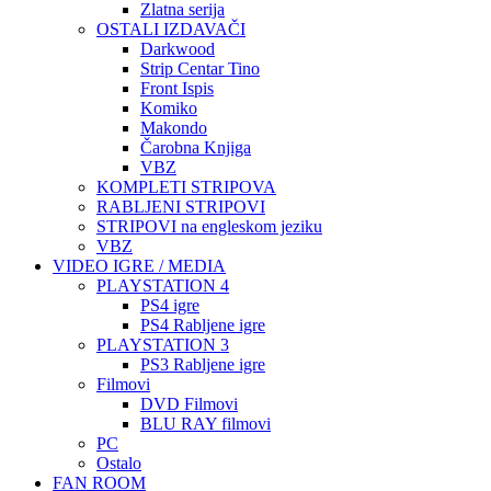
Zlatna serija
OSTALI IZDAVAČI
Darkwood
Strip Centar Tino
Front Ispis
Komiko
Makondo
Čarobna Knjiga
VBZ
KOMPLETI STRIPOVA
RABLJENI STRIPOVI
STRIPOVI na engleskom jeziku
VBZ
VIDEO IGRE / MEDIA
PLAYSTATION 4
PS4 igre
PS4 Rabljene igre
PLAYSTATION 3
PS3 Rabljene igre
Filmovi
DVD Filmovi
BLU RAY filmovi
PC
Ostalo
FAN ROOM