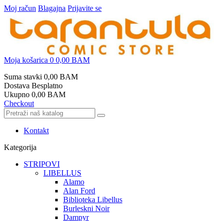
Moj račun
Blagajna
Prijavite se
Moja košarica
0
0,00 BAM
Suma stavki
0,00 BAM
Dostava
Besplatno
Ukupno
0,00 BAM
Checkout
Kontakt
Kategorija
STRIPOVI
LIBELLUS
Alamo
Alan Ford
Biblioteka Libellus
Burleskni Noir
Dampyr