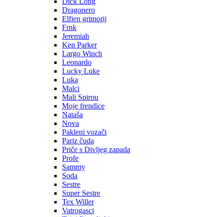
Dick Long
Dragonero
Elfien grimorij
Frnk
Jeremiah
Ken Parker
Largo Winch
Leonardo
Lucky Luke
Luka
Malci
Mali Spirou
Moje frendice
Nataša
Nova
Pakleni vozači
Pariz čuda
Priče s Divljeg zapada
Profe
Sammy
Soda
Sestre
Super Sestre
Tex Willer
Vatrogasci