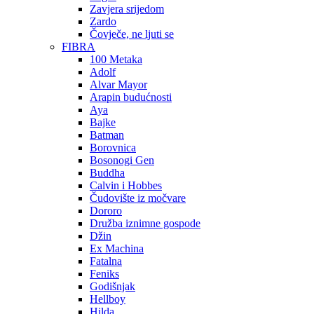
Zavjera srijedom
Zardo
Čovječe, ne ljuti se
FIBRA
100 Metaka
Adolf
Alvar Mayor
Arapin budućnosti
Aya
Bajke
Batman
Borovnica
Bosonogi Gen
Buddha
Calvin i Hobbes
Čudovište iz močvare
Dororo
Družba iznimne gospode
Džin
Ex Machina
Fatalna
Feniks
Godišnjak
Hellboy
Hilda