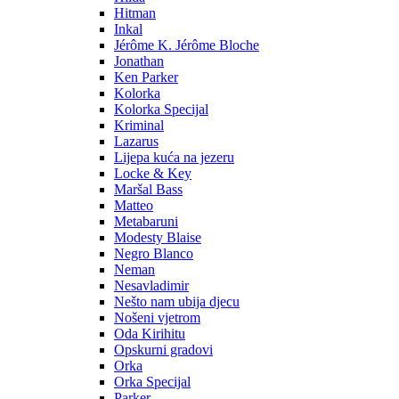
Hitman
Inkal
Jérôme K. Jérôme Bloche
Jonathan
Ken Parker
Kolorka
Kolorka Specijal
Kriminal
Lazarus
Lijepa kuća na jezeru
Locke & Key
Maršal Bass
Matteo
Metabaruni
Modesty Blaise
Negro Blanco
Neman
Nesavladimir
Nešto nam ubija djecu
Nošeni vjetrom
Oda Kirihitu
Opskurni gradovi
Orka
Orka Specijal
Parker