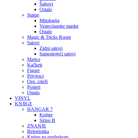
Šahovi
Ostalo
Statue
Mitologija
Venecijanske maske
Ostalo
Magic & Tricks Room
Satovi
Zidni satovi
Samostojeći satovi
Majice
Kačketi
Figure
Privjesci
Org. crteži
Posteri
Ostalo
VINYL
KNJIGE
HANGAR 7
Knjige
Sirius B
ZNANJE
Beletristika
Knjige na engleskom