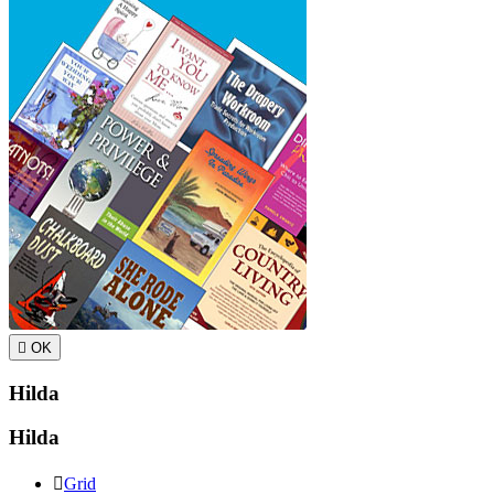

OK
Hilda
Hilda

Grid