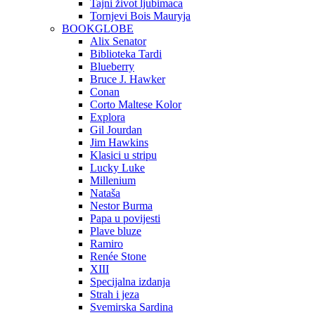
Tajni život ljubimaca
Tornjevi Bois Mauryja
BOOKGLOBE
Alix Senator
Biblioteka Tardi
Blueberry
Bruce J. Hawker
Conan
Corto Maltese Kolor
Explora
Gil Jourdan
Jim Hawkins
Klasici u stripu
Lucky Luke
Millenium
Nataša
Nestor Burma
Papa u povijesti
Plave bluze
Ramiro
Renée Stone
XIII
Specijalna izdanja
Strah i jeza
Svemirska Sardina