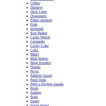
Cédric
Dampyr
Dick Long
Dragonero
Elfien grimorij
Frnk
Jeremiah
Ken Parker
Largo Winch
Leonardo
Lucky Luke
Luka
Malci
Mali Spirou
Moje frendice
Nataša
Nova
Pakleni vozači
Pariz čuda
Priče s Divljeg zapada
Profe
Sammy
Soda
Sestre
Super Sestre