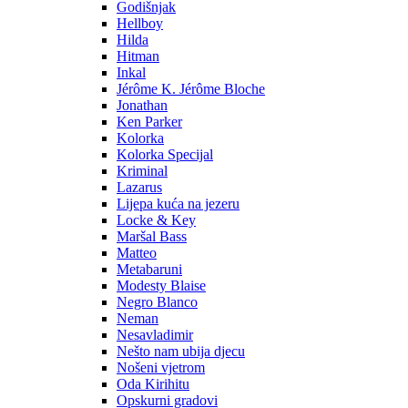
Godišnjak
Hellboy
Hilda
Hitman
Inkal
Jérôme K. Jérôme Bloche
Jonathan
Ken Parker
Kolorka
Kolorka Specijal
Kriminal
Lazarus
Lijepa kuća na jezeru
Locke & Key
Maršal Bass
Matteo
Metabaruni
Modesty Blaise
Negro Blanco
Neman
Nesavladimir
Nešto nam ubija djecu
Nošeni vjetrom
Oda Kirihitu
Opskurni gradovi