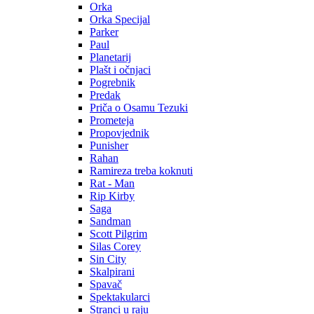
Orka
Orka Specijal
Parker
Paul
Planetarij
Plašt i očnjaci
Pogrebnik
Predak
Priča o Osamu Tezuki
Prometeja
Propovjednik
Punisher
Rahan
Ramireza treba koknuti
Rat - Man
Rip Kirby
Saga
Sandman
Scott Pilgrim
Silas Corey
Sin City
Skalpirani
Spavač
Spektakularci
Stranci u raju