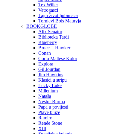
Tex Willer
Vatrogasci
Tajni život ljubimaca
Tornjevi Bois Mauryja
BOOKGLOBE
Alix Senator
Biblioteka Tardi
Blueberry
Bruce J. Hawker
Conan
Corto Maltese Kolor
Explora
Gil Jourdan
Jim Hawkins
Klasici u stripu
Lucky Luke
Millenium
Nataša
Nestor Burma
Papa u povijesti
Plave bluze
Ramiro
Renée Stone
XIII
Specijalna izdanja