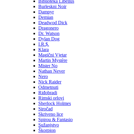
Biblioteka Libellus
Burleskni Noir
Dampyr
Demian
Deadwod Dick
Dragonero
Dr. Watson
Dylan Dog
I.R.$.
Klara
Magični Vjetar
Martin Mystère
Mister No
Nathan Never
Nero
Nick Raider
Odmetnuti
Riđobradi
Rimski orlovi
Sherlock Holmes
Siročad
Skriveno lice
Spirou & Fantasio
Sužanjstvo
Škorpion