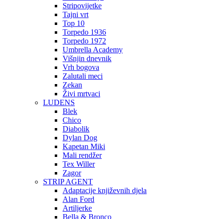
Stripovijetke
Tajni vrt
Top 10
Torpedo 1936
Torpedo 1972
Umbrella Academy
Višnjin dnevnik
Vrh bogova
Zalutali meci
Zekan
Živi mrtvaci
LUDENS
Blek
Chico
Diabolik
Dylan Dog
Kapetan Miki
Mali rendžer
Tex Willer
Zagor
STRIP AGENT
Adaptacije književnih djela
Alan Ford
Artiljerke
Bella & Bronco