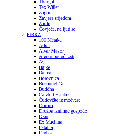
Thorgal
Tex Willer
Zagor
Zavjera srijedom
Zardo
Čovječe, ne ljuti se
FIBRA
100 Metaka
Adolf
Alvar Mayor
Arapin budućnosti
Aya
Bajke
Batman
Borovnica
Bosonogi Gen
Buddha
Calvin i Hobbes
Čudovište iz močvare
Dororo
Družba iznimne gospode
Džin
Ex Machina
Fatalna
Feniks