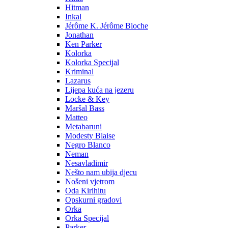
Hitman
Inkal
Jérôme K. Jérôme Bloche
Jonathan
Ken Parker
Kolorka
Kolorka Specijal
Kriminal
Lazarus
Lijepa kuća na jezeru
Locke & Key
Maršal Bass
Matteo
Metabaruni
Modesty Blaise
Negro Blanco
Neman
Nesavladimir
Nešto nam ubija djecu
Nošeni vjetrom
Oda Kirihitu
Opskurni gradovi
Orka
Orka Specijal
Parker