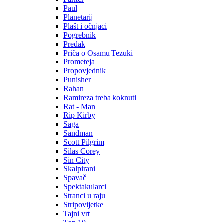
Paul
Planetarij
Plašt i očnjaci
Pogrebnik
Predak
Priča o Osamu Tezuki
Prometeja
Propovjednik
Punisher
Rahan
Ramireza treba koknuti
Rat - Man
Rip Kirby
Saga
Sandman
Scott Pilgrim
Silas Corey
Sin City
Skalpirani
Spavač
Spektakularci
Stranci u raju
Stripovijetke
Tajni vrt