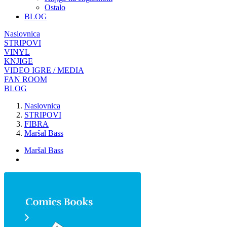
Ostalo
BLOG
Naslovnica
STRIPOVI
VINYL
KNJIGE
VIDEO IGRE / MEDIA
FAN ROOM
BLOG
Naslovnica
STRIPOVI
FIBRA
Maršal Bass
Maršal Bass