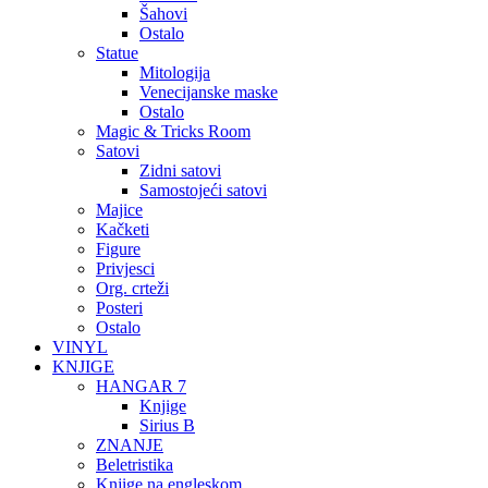
Šahovi
Ostalo
Statue
Mitologija
Venecijanske maske
Ostalo
Magic & Tricks Room
Satovi
Zidni satovi
Samostojeći satovi
Majice
Kačketi
Figure
Privjesci
Org. crteži
Posteri
Ostalo
VINYL
KNJIGE
HANGAR 7
Knjige
Sirius B
ZNANJE
Beletristika
Knjige na engleskom