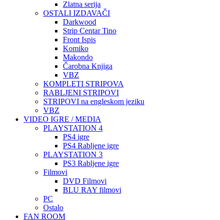
Zlatna serija
OSTALI IZDAVAČI
Darkwood
Strip Centar Tino
Front Ispis
Komiko
Makondo
Čarobna Knjiga
VBZ
KOMPLETI STRIPOVA
RABLJENI STRIPOVI
STRIPOVI na engleskom jeziku
VBZ
VIDEO IGRE / MEDIA
PLAYSTATION 4
PS4 igre
PS4 Rabljene igre
PLAYSTATION 3
PS3 Rabljene igre
Filmovi
DVD Filmovi
BLU RAY filmovi
PC
Ostalo
FAN ROOM