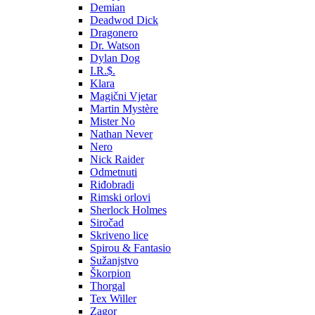
Demian
Deadwod Dick
Dragonero
Dr. Watson
Dylan Dog
I.R.$.
Klara
Magični Vjetar
Martin Mystère
Mister No
Nathan Never
Nero
Nick Raider
Odmetnuti
Riđobradi
Rimski orlovi
Sherlock Holmes
Siročad
Skriveno lice
Spirou & Fantasio
Sužanjstvo
Škorpion
Thorgal
Tex Willer
Zagor