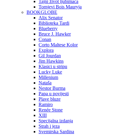
Tajni život ljubimaca
Tornjevi Bois Mauryja
BOOKGLOBE
Alix Senator
Biblioteka Tardi
Blueberry
Bruce J. Hawker
Conan
Corto Maltese Kolor
Explora
Gil Jourdan
Jim Hawkins
Klasici u stripu
Lucky Luke
Millenium
Nataša
Nestor Burma
Papa u povijesti
Plave bluze
Ramiro
Renée Stone
XIII
Specijalna izdanja
Strah i jeza
Svemirska Sardina