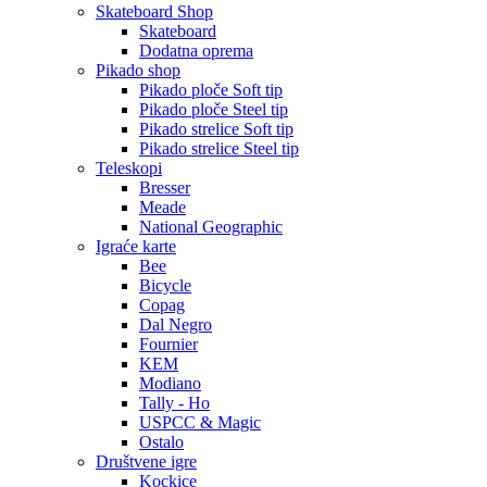
Skateboard Shop
Skateboard
Dodatna oprema
Pikado shop
Pikado ploče Soft tip
Pikado ploče Steel tip
Pikado strelice Soft tip
Pikado strelice Steel tip
Teleskopi
Bresser
Meade
National Geographic
Igraće karte
Bee
Bicycle
Copag
Dal Negro
Fournier
KEM
Modiano
Tally - Ho
USPCC & Magic
Ostalo
Društvene igre
Kockice