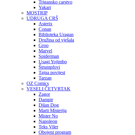
Trigansko carstvo
Yakari
MOSTRIP
UDRUGA CRŠ
Asterix
Conan
Biblioteka Uragan
Družina od vješala
Groo
Marvel
Spiderman
Usagi Yojimbo
Štrumpfovi
Tajna povijest
Tarzan
OZ Comics
VESELI ČETVRTAK
Zagor
Dampir
Dilan Dog
Marti Misterija
Mister No
Napoleon
Teks Viler
Obojeni program