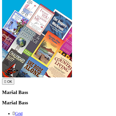

OK
Maršal Bass
Maršal Bass

Grid