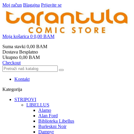
Moj račun
Blagajna
Prijavite se
Moja košarica
0
0,00 BAM
Suma stavki
0,00 BAM
Dostava
Besplatno
Ukupno
0,00 BAM
Checkout
Kontakt
Kategorija
STRIPOVI
LIBELLUS
Alamo
Alan Ford
Biblioteka Libellus
Burleskni Noir
Dampyr