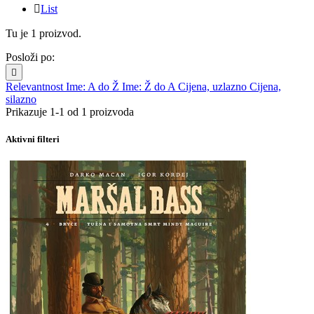

List
Tu je 1 proizvod.
Posloži po:

Relevantnost
Ime: A do Ž
Ime: Ž do A
Cijena, uzlazno
Cijena,
silazno
Prikazuje 1-1 od 1 proizvoda
Aktivni filteri