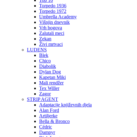
Top 10
Torpedo 1936
Torpedo 1972
Umbrella Academy
Višnjin dnevnik
Vrh bogova
Zalutali meci
Zekan
Živi mrtvaci
LUDENS
Blek
Chico
Diabolik
Dylan Dog
Kapetan Miki
Mali rendžer
Tex Willer
Zagor
STRIP AGENT
Adaptacije književnih djela
Alan Ford
Artiljerke
Bella & Bronco
Cédric
Dampyr