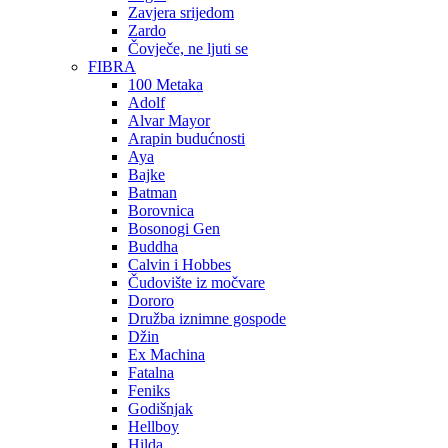
Zavjera srijedom
Zardo
Čovječe, ne ljuti se
FIBRA
100 Metaka
Adolf
Alvar Mayor
Arapin budućnosti
Aya
Bajke
Batman
Borovnica
Bosonogi Gen
Buddha
Calvin i Hobbes
Čudovište iz močvare
Dororo
Družba iznimne gospode
Džin
Ex Machina
Fatalna
Feniks
Godišnjak
Hellboy
Hilda