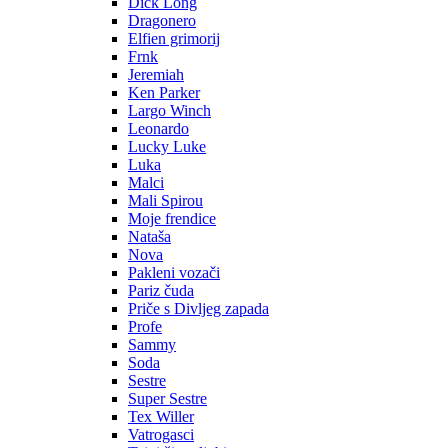
Dick Long
Dragonero
Elfien grimorij
Frnk
Jeremiah
Ken Parker
Largo Winch
Leonardo
Lucky Luke
Luka
Malci
Mali Spirou
Moje frendice
Nataša
Nova
Pakleni vozači
Pariz čuda
Priče s Divljeg zapada
Profe
Sammy
Soda
Sestre
Super Sestre
Tex Willer
Vatrogasci