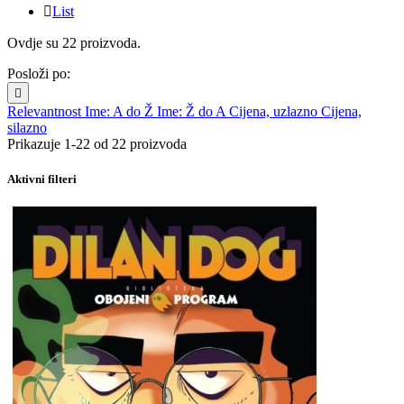

List
Ovdje su 22 proizvoda.
Posloži po:

Relevantnost
Ime: A do Ž
Ime: Ž do A
Cijena, uzlazno
Cijena,
silazno
Prikazuje 1-22 od 22 proizvoda
Aktivni filteri