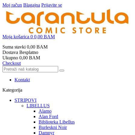
Moj račun
Blagajna
Prijavite se
Moja košarica
0
0,00 BAM
Suma stavki
0,00 BAM
Dostava
Besplatno
Ukupno
0,00 BAM
Checkout
Kontakt
Kategorija
STRIPOVI
LIBELLUS
Alamo
Alan Ford
Biblioteka Libellus
Burleskni Noir
Dampyr