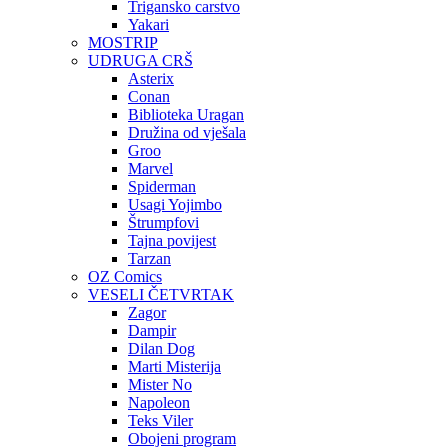
Trigansko carstvo
Yakari
MOSTRIP
UDRUGA CRŠ
Asterix
Conan
Biblioteka Uragan
Družina od vješala
Groo
Marvel
Spiderman
Usagi Yojimbo
Štrumpfovi
Tajna povijest
Tarzan
OZ Comics
VESELI ČETVRTAK
Zagor
Dampir
Dilan Dog
Marti Misterija
Mister No
Napoleon
Teks Viler
Obojeni program