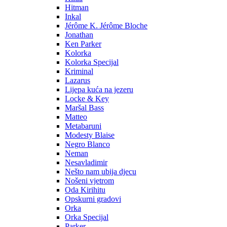
Hitman
Inkal
Jérôme K. Jérôme Bloche
Jonathan
Ken Parker
Kolorka
Kolorka Specijal
Kriminal
Lazarus
Lijepa kuća na jezeru
Locke & Key
Maršal Bass
Matteo
Metabaruni
Modesty Blaise
Negro Blanco
Neman
Nesavladimir
Nešto nam ubija djecu
Nošeni vjetrom
Oda Kirihitu
Opskurni gradovi
Orka
Orka Specijal
Parker