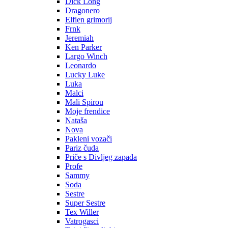
Dick Long
Dragonero
Elfien grimorij
Frnk
Jeremiah
Ken Parker
Largo Winch
Leonardo
Lucky Luke
Luka
Malci
Mali Spirou
Moje frendice
Nataša
Nova
Pakleni vozači
Pariz čuda
Priče s Divljeg zapada
Profe
Sammy
Soda
Sestre
Super Sestre
Tex Willer
Vatrogasci