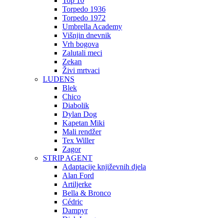
Top 10
Torpedo 1936
Torpedo 1972
Umbrella Academy
Višnjin dnevnik
Vrh bogova
Zalutali meci
Zekan
Živi mrtvaci
LUDENS
Blek
Chico
Diabolik
Dylan Dog
Kapetan Miki
Mali rendžer
Tex Willer
Zagor
STRIP AGENT
Adaptacije književnih djela
Alan Ford
Artiljerke
Bella & Bronco
Cédric
Dampyr