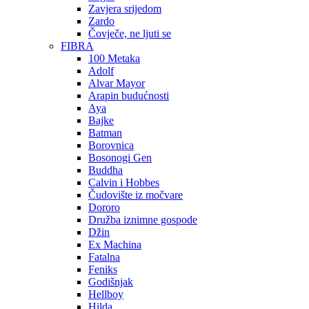
Zavjera srijedom
Zardo
Čovječe, ne ljuti se
FIBRA
100 Metaka
Adolf
Alvar Mayor
Arapin budućnosti
Aya
Bajke
Batman
Borovnica
Bosonogi Gen
Buddha
Calvin i Hobbes
Čudovište iz močvare
Dororo
Družba iznimne gospode
Džin
Ex Machina
Fatalna
Feniks
Godišnjak
Hellboy
Hilda