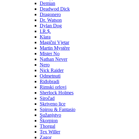
Demian
Deadwod Dick
Dragonero
Dr. Watson
Dylan Dog
I.R.$.
Klara
Magični Vjetar
Martin Mystère
Mister No
Nathan Never
Nero
Nick Raider
Odmetnuti
Riđobradi
Rimski orlovi
Sherlock Holmes
Siročad
Skriveno lice
Spirou & Fantasio
Sužanjstvo
Škorpion
Thorgal
Tex Willer
Zagor