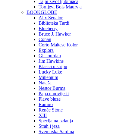
Tajni život ljubimaca
Tornjevi Bois Mauryja
BOOKGLOBE
Alix Senator
Biblioteka Tardi
Blueberry
Bruce J. Hawker
Conan
Corto Maltese Kolor
Explora
Gil Jourdan
Jim Hawkins
Klasici u stripu
Lucky Luke
Millenium
Nataša
Nestor Burma
Papa u povijesti
Plave bluze
Ramiro
Renée Stone
XIII
Specijalna izdanja
Strah i jeza
Svemirska Sardina