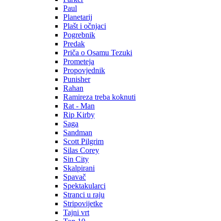
Paul
Planetarij
Plašt i očnjaci
Pogrebnik
Predak
Priča o Osamu Tezuki
Prometeja
Propovjednik
Punisher
Rahan
Ramireza treba koknuti
Rat - Man
Rip Kirby
Saga
Sandman
Scott Pilgrim
Silas Corey
Sin City
Skalpirani
Spavač
Spektakularci
Stranci u raju
Stripovijetke
Tajni vrt