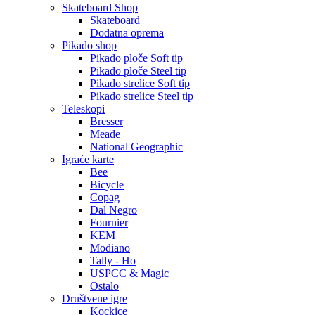
Skateboard Shop
Skateboard
Dodatna oprema
Pikado shop
Pikado ploče Soft tip
Pikado ploče Steel tip
Pikado strelice Soft tip
Pikado strelice Steel tip
Teleskopi
Bresser
Meade
National Geographic
Igraće karte
Bee
Bicycle
Copag
Dal Negro
Fournier
KEM
Modiano
Tally - Ho
USPCC & Magic
Ostalo
Društvene igre
Kockice