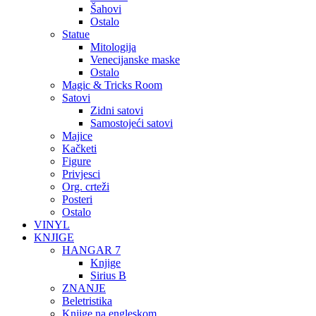
Šahovi
Ostalo
Statue
Mitologija
Venecijanske maske
Ostalo
Magic & Tricks Room
Satovi
Zidni satovi
Samostojeći satovi
Majice
Kačketi
Figure
Privjesci
Org. crteži
Posteri
Ostalo
VINYL
KNJIGE
HANGAR 7
Knjige
Sirius B
ZNANJE
Beletristika
Knjige na engleskom