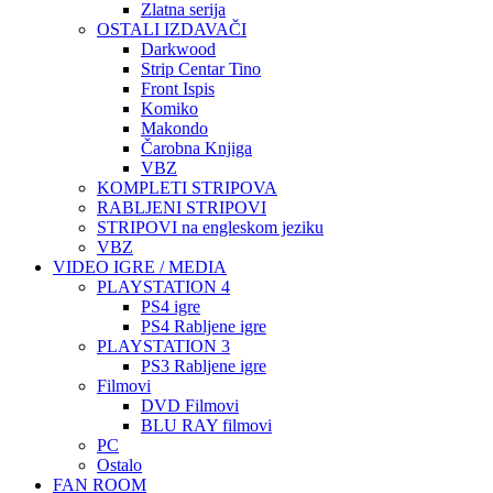
Zlatna serija
OSTALI IZDAVAČI
Darkwood
Strip Centar Tino
Front Ispis
Komiko
Makondo
Čarobna Knjiga
VBZ
KOMPLETI STRIPOVA
RABLJENI STRIPOVI
STRIPOVI na engleskom jeziku
VBZ
VIDEO IGRE / MEDIA
PLAYSTATION 4
PS4 igre
PS4 Rabljene igre
PLAYSTATION 3
PS3 Rabljene igre
Filmovi
DVD Filmovi
BLU RAY filmovi
PC
Ostalo
FAN ROOM