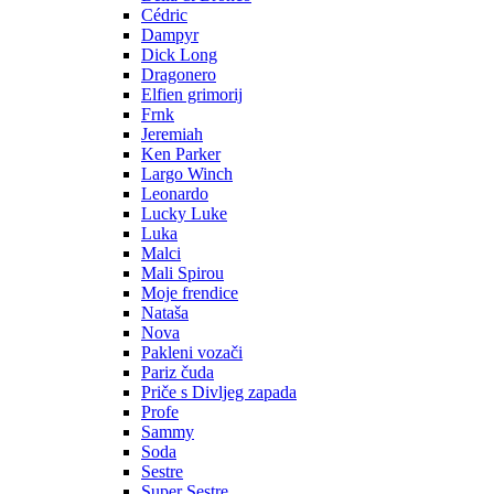
Cédric
Dampyr
Dick Long
Dragonero
Elfien grimorij
Frnk
Jeremiah
Ken Parker
Largo Winch
Leonardo
Lucky Luke
Luka
Malci
Mali Spirou
Moje frendice
Nataša
Nova
Pakleni vozači
Pariz čuda
Priče s Divljeg zapada
Profe
Sammy
Soda
Sestre
Super Sestre