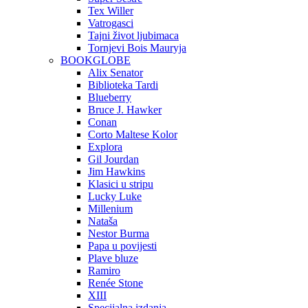
Tex Willer
Vatrogasci
Tajni život ljubimaca
Tornjevi Bois Mauryja
BOOKGLOBE
Alix Senator
Biblioteka Tardi
Blueberry
Bruce J. Hawker
Conan
Corto Maltese Kolor
Explora
Gil Jourdan
Jim Hawkins
Klasici u stripu
Lucky Luke
Millenium
Nataša
Nestor Burma
Papa u povijesti
Plave bluze
Ramiro
Renée Stone
XIII
Specijalna izdanja