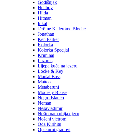
Godišnjak
Hellboy
Hilda
Hitman
Inkal
Jérôme K. Jérôme Bloche
Jonathan
Ken Parker
Kolorka
Kolorka Specijal
Kriminal
Lazarus
Lijepa kuća na jezeru
Locke & Key
Maršal Bass
Matteo
Metabaruni
Modesty Blaise
Negro Blanco
Neman
Nesavladimir
Nešto nam ubija djecu
Nošeni vjetrom
Oda Kirihitu
Opskurni gradovi