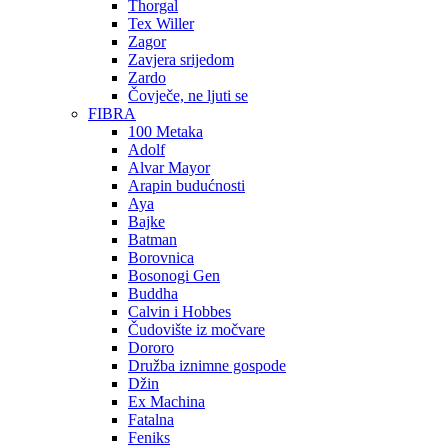
Thorgal
Tex Willer
Zagor
Zavjera srijedom
Zardo
Čovječe, ne ljuti se
FIBRA
100 Metaka
Adolf
Alvar Mayor
Arapin budućnosti
Aya
Bajke
Batman
Borovnica
Bosonogi Gen
Buddha
Calvin i Hobbes
Čudovište iz močvare
Dororo
Družba iznimne gospode
Džin
Ex Machina
Fatalna
Feniks