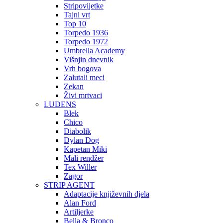
Stripovijetke
Tajni vrt
Top 10
Torpedo 1936
Torpedo 1972
Umbrella Academy
Višnjin dnevnik
Vrh bogova
Zalutali meci
Zekan
Živi mrtvaci
LUDENS
Blek
Chico
Diabolik
Dylan Dog
Kapetan Miki
Mali rendžer
Tex Willer
Zagor
STRIP AGENT
Adaptacije književnih djela
Alan Ford
Artiljerke
Bella & Bronco