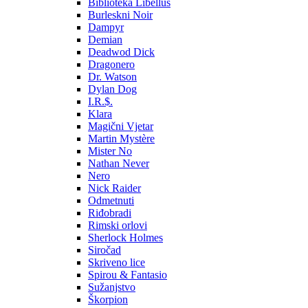
Biblioteka Libellus
Burleskni Noir
Dampyr
Demian
Deadwod Dick
Dragonero
Dr. Watson
Dylan Dog
I.R.$.
Klara
Magični Vjetar
Martin Mystère
Mister No
Nathan Never
Nero
Nick Raider
Odmetnuti
Riđobradi
Rimski orlovi
Sherlock Holmes
Siročad
Skriveno lice
Spirou & Fantasio
Sužanjstvo
Škorpion