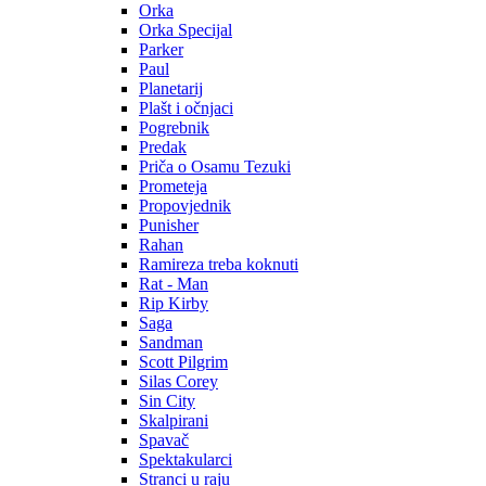
Orka
Orka Specijal
Parker
Paul
Planetarij
Plašt i očnjaci
Pogrebnik
Predak
Priča o Osamu Tezuki
Prometeja
Propovjednik
Punisher
Rahan
Ramireza treba koknuti
Rat - Man
Rip Kirby
Saga
Sandman
Scott Pilgrim
Silas Corey
Sin City
Skalpirani
Spavač
Spektakularci
Stranci u raju