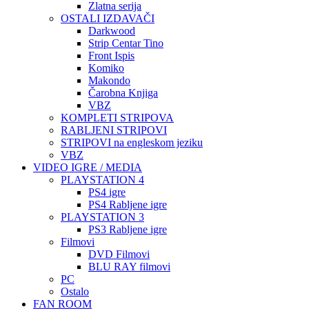
Zlatna serija
OSTALI IZDAVAČI
Darkwood
Strip Centar Tino
Front Ispis
Komiko
Makondo
Čarobna Knjiga
VBZ
KOMPLETI STRIPOVA
RABLJENI STRIPOVI
STRIPOVI na engleskom jeziku
VBZ
VIDEO IGRE / MEDIA
PLAYSTATION 4
PS4 igre
PS4 Rabljene igre
PLAYSTATION 3
PS3 Rabljene igre
Filmovi
DVD Filmovi
BLU RAY filmovi
PC
Ostalo
FAN ROOM