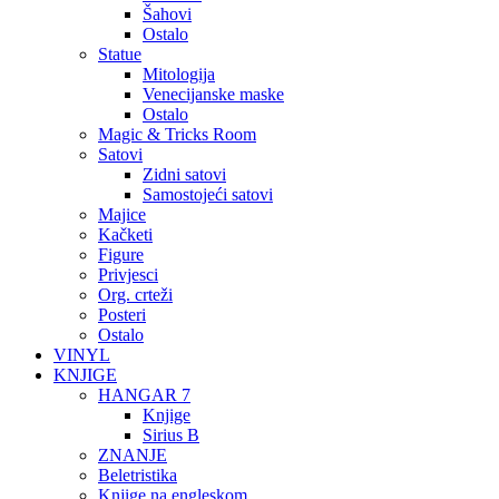
Šahovi
Ostalo
Statue
Mitologija
Venecijanske maske
Ostalo
Magic & Tricks Room
Satovi
Zidni satovi
Samostojeći satovi
Majice
Kačketi
Figure
Privjesci
Org. crteži
Posteri
Ostalo
VINYL
KNJIGE
HANGAR 7
Knjige
Sirius B
ZNANJE
Beletristika
Knjige na engleskom