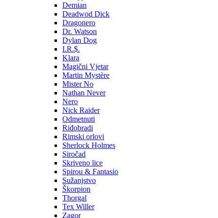
Demian
Deadwod Dick
Dragonero
Dr. Watson
Dylan Dog
I.R.$.
Klara
Magični Vjetar
Martin Mystère
Mister No
Nathan Never
Nero
Nick Raider
Odmetnuti
Riđobradi
Rimski orlovi
Sherlock Holmes
Siročad
Skriveno lice
Spirou & Fantasio
Sužanjstvo
Škorpion
Thorgal
Tex Willer
Zagor