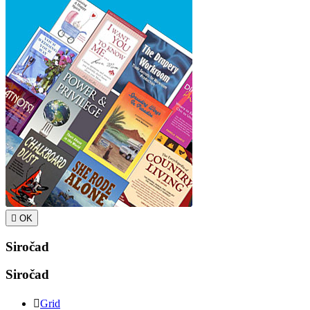

OK
Siročad
Siročad

Grid