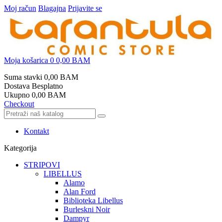
Moj račun
Blagajna
Prijavite se
Moja košarica
0
0,00 BAM
Suma stavki
0,00 BAM
Dostava
Besplatno
Ukupno
0,00 BAM
Checkout
Kontakt
Kategorija
STRIPOVI
LIBELLUS
Alamo
Alan Ford
Biblioteka Libellus
Burleskni Noir
Dampyr