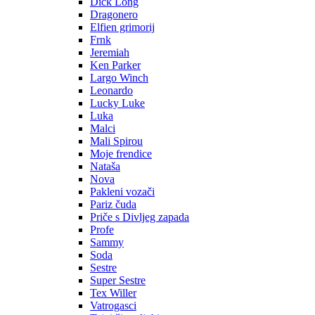
Dick Long
Dragonero
Elfien grimorij
Frnk
Jeremiah
Ken Parker
Largo Winch
Leonardo
Lucky Luke
Luka
Malci
Mali Spirou
Moje frendice
Nataša
Nova
Pakleni vozači
Pariz čuda
Priče s Divljeg zapada
Profe
Sammy
Soda
Sestre
Super Sestre
Tex Willer
Vatrogasci