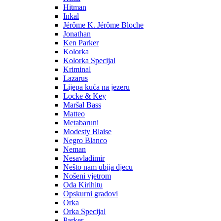
Hitman
Inkal
Jérôme K. Jérôme Bloche
Jonathan
Ken Parker
Kolorka
Kolorka Specijal
Kriminal
Lazarus
Lijepa kuća na jezeru
Locke & Key
Maršal Bass
Matteo
Metabaruni
Modesty Blaise
Negro Blanco
Neman
Nesavladimir
Nešto nam ubija djecu
Nošeni vjetrom
Oda Kirihitu
Opskurni gradovi
Orka
Orka Specijal
Parker