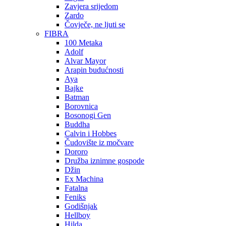
Zavjera srijedom
Zardo
Čovječe, ne ljuti se
FIBRA
100 Metaka
Adolf
Alvar Mayor
Arapin budućnosti
Aya
Bajke
Batman
Borovnica
Bosonogi Gen
Buddha
Calvin i Hobbes
Čudovište iz močvare
Dororo
Družba iznimne gospode
Džin
Ex Machina
Fatalna
Feniks
Godišnjak
Hellboy
Hilda