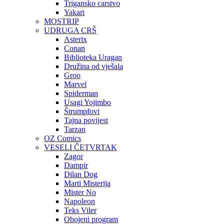
Trigansko carstvo
Yakari
MOSTRIP
UDRUGA CRŠ
Asterix
Conan
Biblioteka Uragan
Družina od vješala
Groo
Marvel
Spiderman
Usagi Yojimbo
Štrumpfovi
Tajna povijest
Tarzan
OZ Comics
VESELI ČETVRTAK
Zagor
Dampir
Dilan Dog
Marti Misterija
Mister No
Napoleon
Teks Viler
Obojeni program