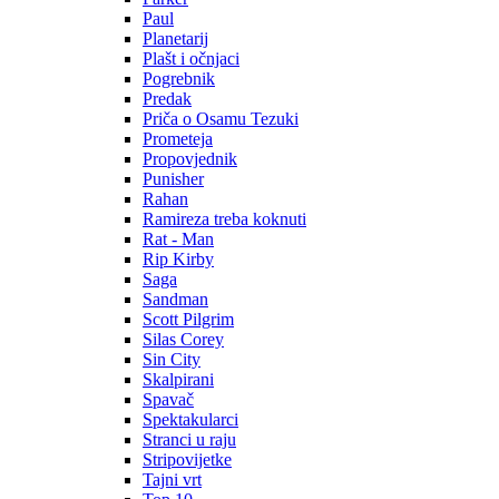
Paul
Planetarij
Plašt i očnjaci
Pogrebnik
Predak
Priča o Osamu Tezuki
Prometeja
Propovjednik
Punisher
Rahan
Ramireza treba koknuti
Rat - Man
Rip Kirby
Saga
Sandman
Scott Pilgrim
Silas Corey
Sin City
Skalpirani
Spavač
Spektakularci
Stranci u raju
Stripovijetke
Tajni vrt