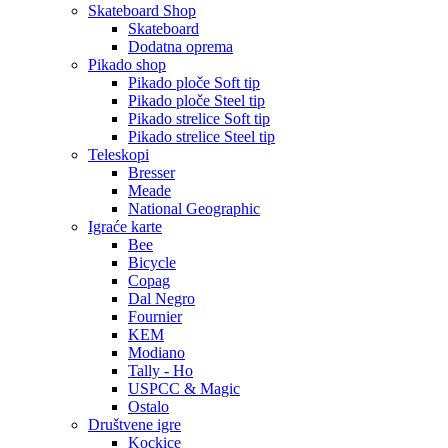
Skateboard Shop
Skateboard
Dodatna oprema
Pikado shop
Pikado ploče Soft tip
Pikado ploče Steel tip
Pikado strelice Soft tip
Pikado strelice Steel tip
Teleskopi
Bresser
Meade
National Geographic
Igraće karte
Bee
Bicycle
Copag
Dal Negro
Fournier
KEM
Modiano
Tally - Ho
USPCC & Magic
Ostalo
Društvene igre
Kockice