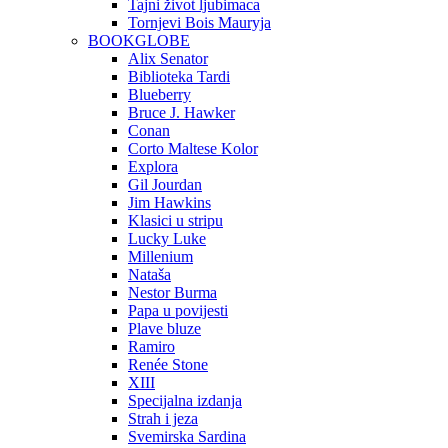
Tajni život ljubimaca
Tornjevi Bois Mauryja
BOOKGLOBE
Alix Senator
Biblioteka Tardi
Blueberry
Bruce J. Hawker
Conan
Corto Maltese Kolor
Explora
Gil Jourdan
Jim Hawkins
Klasici u stripu
Lucky Luke
Millenium
Nataša
Nestor Burma
Papa u povijesti
Plave bluze
Ramiro
Renée Stone
XIII
Specijalna izdanja
Strah i jeza
Svemirska Sardina