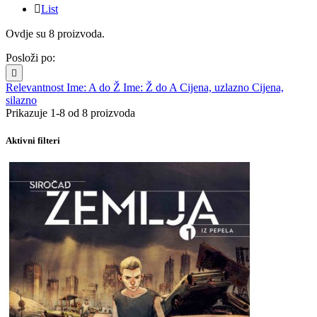

List
Ovdje su 8 proizvoda.
Posloži po:

Relevantnost
Ime: A do Ž
Ime: Ž do A
Cijena, uzlazno
Cijena,
silazno
Prikazuje 1-8 od 8 proizvoda
Aktivni filteri