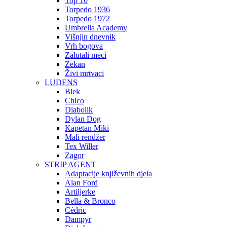
Top 10
Torpedo 1936
Torpedo 1972
Umbrella Academy
Višnjin dnevnik
Vrh bogova
Zalutali meci
Zekan
Živi mrtvaci
LUDENS
Blek
Chico
Diabolik
Dylan Dog
Kapetan Miki
Mali rendžer
Tex Willer
Zagor
STRIP AGENT
Adaptacije književnih djela
Alan Ford
Artiljerke
Bella & Bronco
Cédric
Dampyr