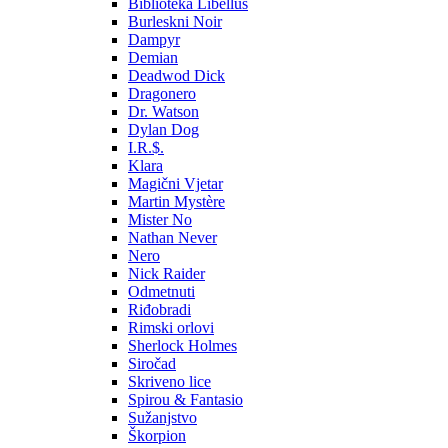
Biblioteka Libellus
Burleskni Noir
Dampyr
Demian
Deadwod Dick
Dragonero
Dr. Watson
Dylan Dog
I.R.$.
Klara
Magični Vjetar
Martin Mystère
Mister No
Nathan Never
Nero
Nick Raider
Odmetnuti
Riđobradi
Rimski orlovi
Sherlock Holmes
Siročad
Skriveno lice
Spirou & Fantasio
Sužanjstvo
Škorpion