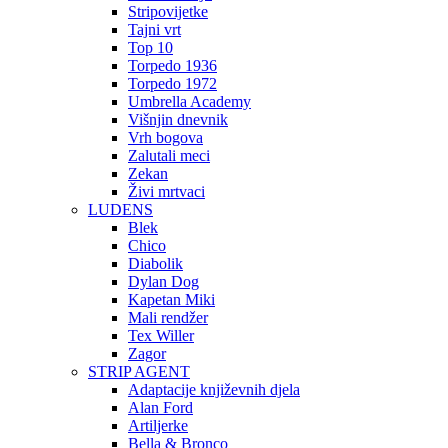
Stripovijetke
Tajni vrt
Top 10
Torpedo 1936
Torpedo 1972
Umbrella Academy
Višnjin dnevnik
Vrh bogova
Zalutali meci
Zekan
Živi mrtvaci
LUDENS
Blek
Chico
Diabolik
Dylan Dog
Kapetan Miki
Mali rendžer
Tex Willer
Zagor
STRIP AGENT
Adaptacije književnih djela
Alan Ford
Artiljerke
Bella & Bronco