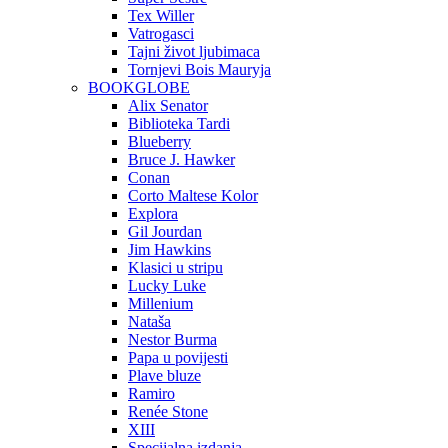
Tex Willer
Vatrogasci
Tajni život ljubimaca
Tornjevi Bois Mauryja
BOOKGLOBE
Alix Senator
Biblioteka Tardi
Blueberry
Bruce J. Hawker
Conan
Corto Maltese Kolor
Explora
Gil Jourdan
Jim Hawkins
Klasici u stripu
Lucky Luke
Millenium
Nataša
Nestor Burma
Papa u povijesti
Plave bluze
Ramiro
Renée Stone
XIII
Specijalna izdanja