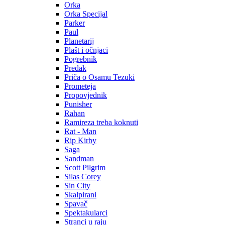
Orka
Orka Specijal
Parker
Paul
Planetarij
Plašt i očnjaci
Pogrebnik
Predak
Priča o Osamu Tezuki
Prometeja
Propovjednik
Punisher
Rahan
Ramireza treba koknuti
Rat - Man
Rip Kirby
Saga
Sandman
Scott Pilgrim
Silas Corey
Sin City
Skalpirani
Spavač
Spektakularci
Stranci u raju