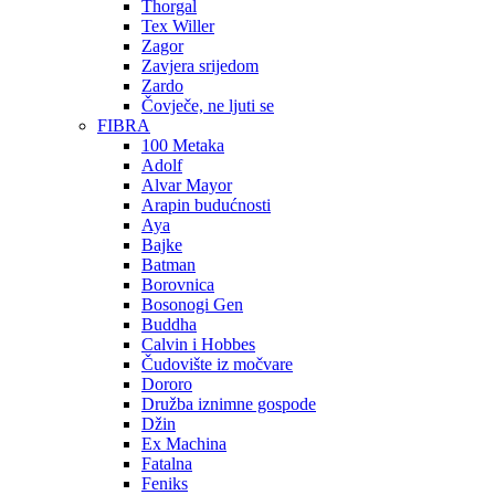
Thorgal
Tex Willer
Zagor
Zavjera srijedom
Zardo
Čovječe, ne ljuti se
FIBRA
100 Metaka
Adolf
Alvar Mayor
Arapin budućnosti
Aya
Bajke
Batman
Borovnica
Bosonogi Gen
Buddha
Calvin i Hobbes
Čudovište iz močvare
Dororo
Družba iznimne gospode
Džin
Ex Machina
Fatalna
Feniks