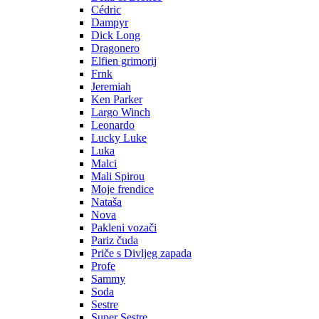
Cédric
Dampyr
Dick Long
Dragonero
Elfien grimorij
Frnk
Jeremiah
Ken Parker
Largo Winch
Leonardo
Lucky Luke
Luka
Malci
Mali Spirou
Moje frendice
Nataša
Nova
Pakleni vozači
Pariz čuda
Priče s Divljeg zapada
Profe
Sammy
Soda
Sestre
Super Sestre