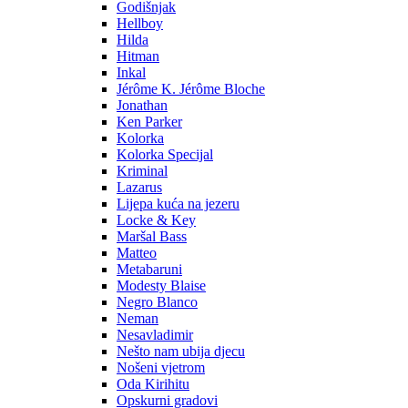
Godišnjak
Hellboy
Hilda
Hitman
Inkal
Jérôme K. Jérôme Bloche
Jonathan
Ken Parker
Kolorka
Kolorka Specijal
Kriminal
Lazarus
Lijepa kuća na jezeru
Locke & Key
Maršal Bass
Matteo
Metabaruni
Modesty Blaise
Negro Blanco
Neman
Nesavladimir
Nešto nam ubija djecu
Nošeni vjetrom
Oda Kirihitu
Opskurni gradovi