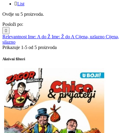

List
Ovdje su 5 proizvoda.
Posloži po:

Relevantnost
Ime: A do Ž
Ime: Ž do A
Cijena, uzlazno
Cijena,
silazno
Prikazuje 1-5 od 5 proizvoda
Aktivni filteri