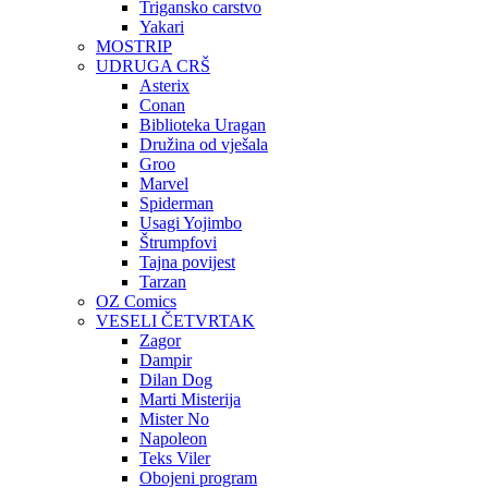
Trigansko carstvo
Yakari
MOSTRIP
UDRUGA CRŠ
Asterix
Conan
Biblioteka Uragan
Družina od vješala
Groo
Marvel
Spiderman
Usagi Yojimbo
Štrumpfovi
Tajna povijest
Tarzan
OZ Comics
VESELI ČETVRTAK
Zagor
Dampir
Dilan Dog
Marti Misterija
Mister No
Napoleon
Teks Viler
Obojeni program