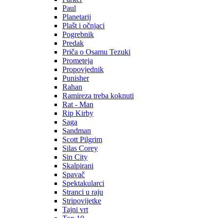
Paul
Planetarij
Plašt i očnjaci
Pogrebnik
Predak
Priča o Osamu Tezuki
Prometeja
Propovjednik
Punisher
Rahan
Ramireza treba koknuti
Rat - Man
Rip Kirby
Saga
Sandman
Scott Pilgrim
Silas Corey
Sin City
Skalpirani
Spavač
Spektakularci
Stranci u raju
Stripovijetke
Tajni vrt