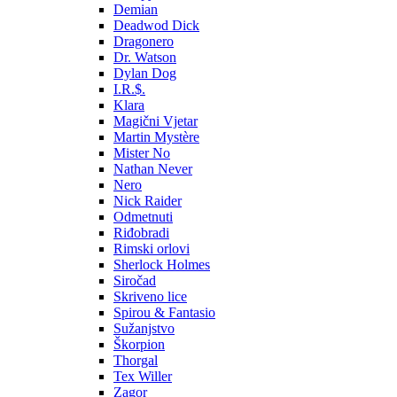
Demian
Deadwod Dick
Dragonero
Dr. Watson
Dylan Dog
I.R.$.
Klara
Magični Vjetar
Martin Mystère
Mister No
Nathan Never
Nero
Nick Raider
Odmetnuti
Riđobradi
Rimski orlovi
Sherlock Holmes
Siročad
Skriveno lice
Spirou & Fantasio
Sužanjstvo
Škorpion
Thorgal
Tex Willer
Zagor