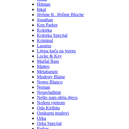
Hitman
Inkal
Jérôme K. Jérôme Bloche
Jonathan
Ken Parker
Kolorka
Kolorka Specijal
Kriminal
Lazarus
Lijepa kuća na jezeru
Locke & Key
Maršal Bass
Matteo
Metabaruni
Modesty Blaise
Negro Blanco
Neman
Nesavladimir
Nešto nam ubija djecu
Nošeni vjetrom
Oda Kirihitu
Opskurni gradovi
Orka
Orka Specijal
Parker