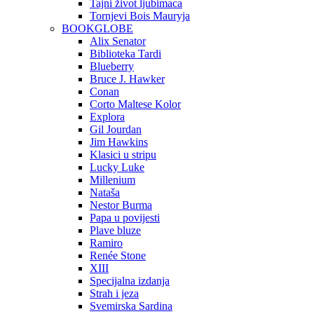
Tajni život ljubimaca
Tornjevi Bois Mauryja
BOOKGLOBE
Alix Senator
Biblioteka Tardi
Blueberry
Bruce J. Hawker
Conan
Corto Maltese Kolor
Explora
Gil Jourdan
Jim Hawkins
Klasici u stripu
Lucky Luke
Millenium
Nataša
Nestor Burma
Papa u povijesti
Plave bluze
Ramiro
Renée Stone
XIII
Specijalna izdanja
Strah i jeza
Svemirska Sardina