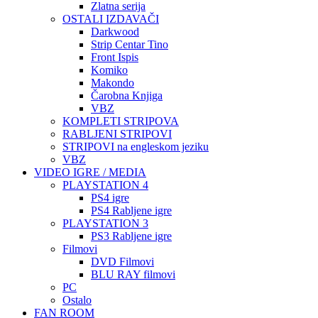
Zlatna serija
OSTALI IZDAVAČI
Darkwood
Strip Centar Tino
Front Ispis
Komiko
Makondo
Čarobna Knjiga
VBZ
KOMPLETI STRIPOVA
RABLJENI STRIPOVI
STRIPOVI na engleskom jeziku
VBZ
VIDEO IGRE / MEDIA
PLAYSTATION 4
PS4 igre
PS4 Rabljene igre
PLAYSTATION 3
PS3 Rabljene igre
Filmovi
DVD Filmovi
BLU RAY filmovi
PC
Ostalo
FAN ROOM