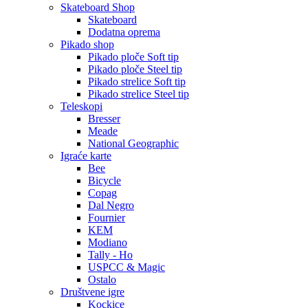
Skateboard Shop
Skateboard
Dodatna oprema
Pikado shop
Pikado ploče Soft tip
Pikado ploče Steel tip
Pikado strelice Soft tip
Pikado strelice Steel tip
Teleskopi
Bresser
Meade
National Geographic
Igraće karte
Bee
Bicycle
Copag
Dal Negro
Fournier
KEM
Modiano
Tally - Ho
USPCC & Magic
Ostalo
Društvene igre
Kockice