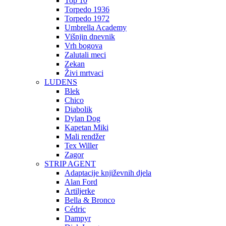
Top 10
Torpedo 1936
Torpedo 1972
Umbrella Academy
Višnjin dnevnik
Vrh bogova
Zalutali meci
Zekan
Živi mrtvaci
LUDENS
Blek
Chico
Diabolik
Dylan Dog
Kapetan Miki
Mali rendžer
Tex Willer
Zagor
STRIP AGENT
Adaptacije književnih djela
Alan Ford
Artiljerke
Bella & Bronco
Cédric
Dampyr