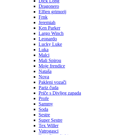
Dick Long
Dragonero
Elfien grimorij
Frnk
Jeremiah
Ken Parker
Largo Winch
Leonardo
Lucky Luke
Luka
Malci
Mali Spirou
Moje frendice
Nataša
Nova
Pakleni vozači
Pariz čuda
Priče s Divljeg zapada
Profe
Sammy
Soda
Sestre
Super Sestre
Tex Willer
Vatrogasci