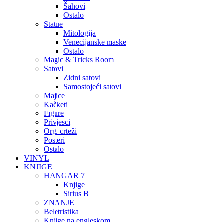
Šahovi
Ostalo
Statue
Mitologija
Venecijanske maske
Ostalo
Magic & Tricks Room
Satovi
Zidni satovi
Samostojeći satovi
Majice
Kačketi
Figure
Privjesci
Org. crteži
Posteri
Ostalo
VINYL
KNJIGE
HANGAR 7
Knjige
Sirius B
ZNANJE
Beletristika
Knjige na engleskom