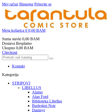
Moj račun
Blagajna
Prijavite se
Moja košarica
0
0,00 BAM
Suma stavki
0,00 BAM
Dostava
Besplatno
Ukupno
0,00 BAM
Checkout
Kontakt
Kategorija
STRIPOVI
LIBELLUS
Alamo
Alan Ford
Biblioteka Libellus
Burleskni Noir
Dampyr