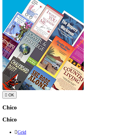

OK
Chico
Chico

Grid