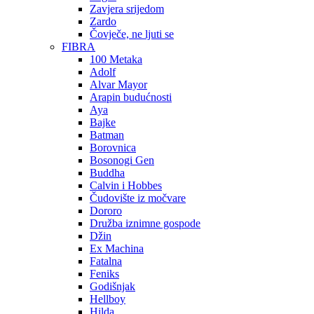
Zavjera srijedom
Zardo
Čovječe, ne ljuti se
FIBRA
100 Metaka
Adolf
Alvar Mayor
Arapin budućnosti
Aya
Bajke
Batman
Borovnica
Bosonogi Gen
Buddha
Calvin i Hobbes
Čudovište iz močvare
Dororo
Družba iznimne gospode
Džin
Ex Machina
Fatalna
Feniks
Godišnjak
Hellboy
Hilda