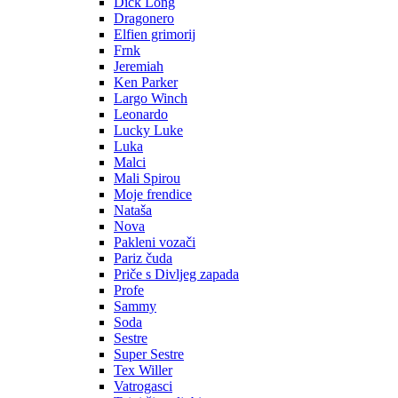
Dick Long
Dragonero
Elfien grimorij
Frnk
Jeremiah
Ken Parker
Largo Winch
Leonardo
Lucky Luke
Luka
Malci
Mali Spirou
Moje frendice
Nataša
Nova
Pakleni vozači
Pariz čuda
Priče s Divljeg zapada
Profe
Sammy
Soda
Sestre
Super Sestre
Tex Willer
Vatrogasci