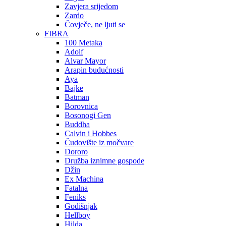
Zavjera srijedom
Zardo
Čovječe, ne ljuti se
FIBRA
100 Metaka
Adolf
Alvar Mayor
Arapin budućnosti
Aya
Bajke
Batman
Borovnica
Bosonogi Gen
Buddha
Calvin i Hobbes
Čudovište iz močvare
Dororo
Družba iznimne gospode
Džin
Ex Machina
Fatalna
Feniks
Godišnjak
Hellboy
Hilda