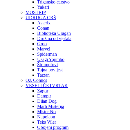
Trigansko carstvo
Yakari
MOSTRIP
UDRUGA CRŠ
Asterix
Conan
Biblioteka Uragan
Družina od vješala
Groo
Marvel
Spiderman
Usagi Yojimbo
Štrumpfovi
Tajna povijest
Tarzan
OZ Comics
VESELI ČETVRTAK
Zagor
Dampir
Dilan Dog
Marti Misterija
Mister No
Napoleon
Teks Viler
Obojeni program