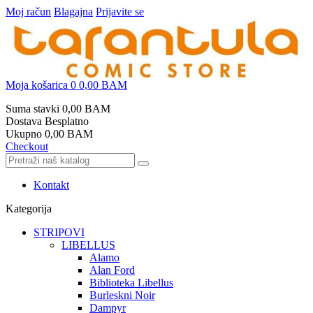
Moj račun
Blagajna
Prijavite se
Moja košarica
0
0,00 BAM
Suma stavki
0,00 BAM
Dostava
Besplatno
Ukupno
0,00 BAM
Checkout
Kontakt
Kategorija
STRIPOVI
LIBELLUS
Alamo
Alan Ford
Biblioteka Libellus
Burleskni Noir
Dampyr