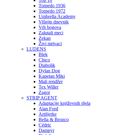
Top 10
Torpedo 1936
Torpedo 1972
Umbrella Academy
Višnjin dnevnik
Vrh bogova
Zalutali meci
Zekan
Živi mrtvaci
LUDENS
Blek
Chico
Diabolik
Dylan Dog
Kapetan Miki
Mali rendžer
Tex Willer
Zagor
STRIP AGENT
Adaptacije književnih djela
Alan Ford
Artiljerke
Bella & Bronco
Cédric
Dampyr