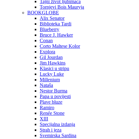
Tajni život ljubimaca
Tornjevi Bois Mauryja
BOOKGLOBE
Alix Senator
Biblioteka Tardi
Blueberry
Bruce J. Hawker
Conan
Corto Maltese Kolor
Explora
Gil Jourdan
Jim Hawkins
Klasici u stripu
Lucky Luke
Millenium
Nataša
Nestor Burma
Papa u povijesti
Plave bluze
Ramiro
Renée Stone
XIII
Specijalna izdanja
Strah i jeza
Svemirska Sardina