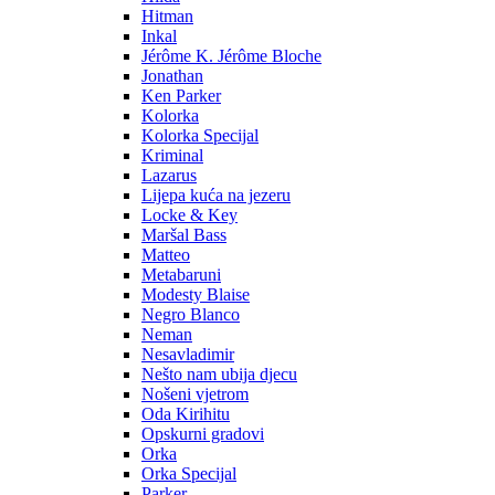
Hitman
Inkal
Jérôme K. Jérôme Bloche
Jonathan
Ken Parker
Kolorka
Kolorka Specijal
Kriminal
Lazarus
Lijepa kuća na jezeru
Locke & Key
Maršal Bass
Matteo
Metabaruni
Modesty Blaise
Negro Blanco
Neman
Nesavladimir
Nešto nam ubija djecu
Nošeni vjetrom
Oda Kirihitu
Opskurni gradovi
Orka
Orka Specijal
Parker