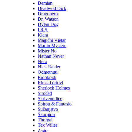
Demian
Deadwod Dick
Dragonero
Dr. Watson
Dylan Dog
I.R.$.
Klara
Magični Vjetar
Martin Mystère
Mister No
Nathan Never
Nero
Nick Raider
Odmetnuti
Riđobradi
Rimski orlovi
Sherlock Holmes
Siročad
Skriveno lice
Spirou & Fantasio
Sužanjstvo
Škorpion
Thorgal
Tex Willer
Zagor