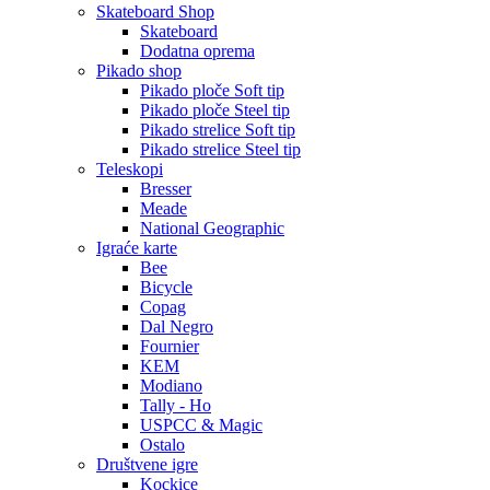
Skateboard Shop
Skateboard
Dodatna oprema
Pikado shop
Pikado ploče Soft tip
Pikado ploče Steel tip
Pikado strelice Soft tip
Pikado strelice Steel tip
Teleskopi
Bresser
Meade
National Geographic
Igraće karte
Bee
Bicycle
Copag
Dal Negro
Fournier
KEM
Modiano
Tally - Ho
USPCC & Magic
Ostalo
Društvene igre
Kockice