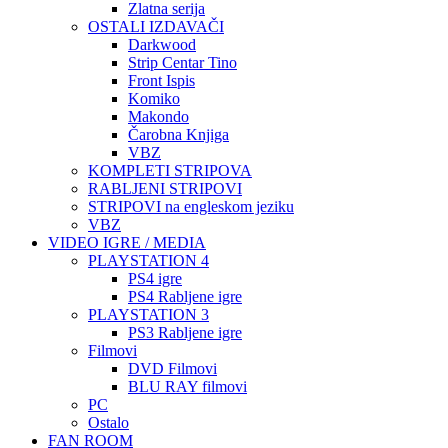
Zlatna serija
OSTALI IZDAVAČI
Darkwood
Strip Centar Tino
Front Ispis
Komiko
Makondo
Čarobna Knjiga
VBZ
KOMPLETI STRIPOVA
RABLJENI STRIPOVI
STRIPOVI na engleskom jeziku
VBZ
VIDEO IGRE / MEDIA
PLAYSTATION 4
PS4 igre
PS4 Rabljene igre
PLAYSTATION 3
PS3 Rabljene igre
Filmovi
DVD Filmovi
BLU RAY filmovi
PC
Ostalo
FAN ROOM