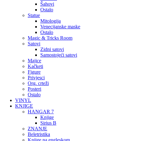
Šahovi
Ostalo
Statue
Mitologija
Venecijanske maske
Ostalo
Magic & Tricks Room
Satovi
Zidni satovi
Samostojeći satovi
Majice
Kačketi
Figure
Privjesci
Org. crteži
Posteri
Ostalo
VINYL
KNJIGE
HANGAR 7
Knjige
Sirius B
ZNANJE
Beletristika
Knjige na engleskom