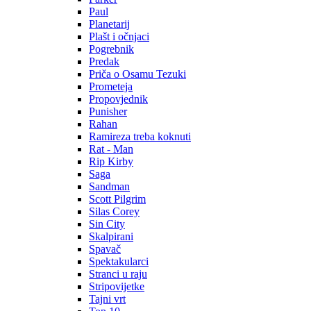
Paul
Planetarij
Plašt i očnjaci
Pogrebnik
Predak
Priča o Osamu Tezuki
Prometeja
Propovjednik
Punisher
Rahan
Ramireza treba koknuti
Rat - Man
Rip Kirby
Saga
Sandman
Scott Pilgrim
Silas Corey
Sin City
Skalpirani
Spavač
Spektakularci
Stranci u raju
Stripovijetke
Tajni vrt