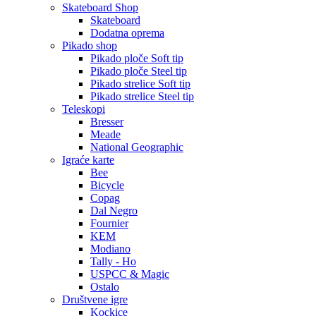
Skateboard Shop
Skateboard
Dodatna oprema
Pikado shop
Pikado ploče Soft tip
Pikado ploče Steel tip
Pikado strelice Soft tip
Pikado strelice Steel tip
Teleskopi
Bresser
Meade
National Geographic
Igraće karte
Bee
Bicycle
Copag
Dal Negro
Fournier
KEM
Modiano
Tally - Ho
USPCC & Magic
Ostalo
Društvene igre
Kockice