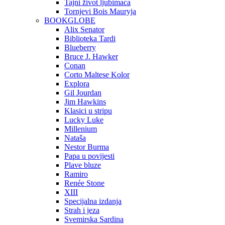
Tajni život ljubimaca
Tornjevi Bois Mauryja
BOOKGLOBE
Alix Senator
Biblioteka Tardi
Blueberry
Bruce J. Hawker
Conan
Corto Maltese Kolor
Explora
Gil Jourdan
Jim Hawkins
Klasici u stripu
Lucky Luke
Millenium
Nataša
Nestor Burma
Papa u povijesti
Plave bluze
Ramiro
Renée Stone
XIII
Specijalna izdanja
Strah i jeza
Svemirska Sardina