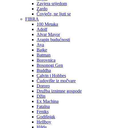
Zavjera srijedom
Zardo
Čovječe, ne ljuti se
FIBRA
100 Metaka
Adolf
Alvar Mayor
Arapin budućnosti
Aya
Bajke
Batman
Borovnica
Bosonogi Gen
Buddha
Calvin i Hobbes
Čudovište iz močvare
Dororo
Družba iznimne gospode
Džin
Ex Machina
Fatalna
Feniks
Godišnjak
Hellboy
Hilda