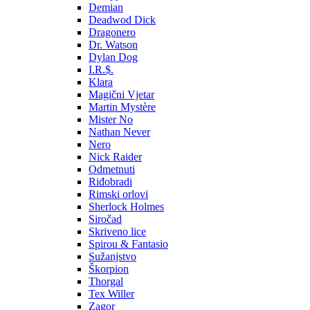
Demian
Deadwod Dick
Dragonero
Dr. Watson
Dylan Dog
I.R.$.
Klara
Magični Vjetar
Martin Mystère
Mister No
Nathan Never
Nero
Nick Raider
Odmetnuti
Riđobradi
Rimski orlovi
Sherlock Holmes
Siročad
Skriveno lice
Spirou & Fantasio
Sužanjstvo
Škorpion
Thorgal
Tex Willer
Zagor