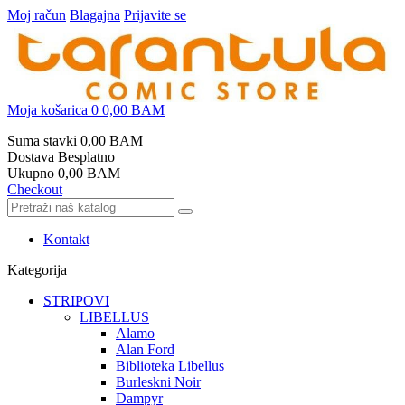
Moj račun
Blagajna
Prijavite se
Moja košarica
0
0,00 BAM
Suma stavki
0,00 BAM
Dostava
Besplatno
Ukupno
0,00 BAM
Checkout
Kontakt
Kategorija
STRIPOVI
LIBELLUS
Alamo
Alan Ford
Biblioteka Libellus
Burleskni Noir
Dampyr