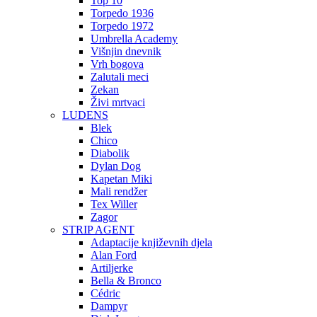
Top 10
Torpedo 1936
Torpedo 1972
Umbrella Academy
Višnjin dnevnik
Vrh bogova
Zalutali meci
Zekan
Živi mrtvaci
LUDENS
Blek
Chico
Diabolik
Dylan Dog
Kapetan Miki
Mali rendžer
Tex Willer
Zagor
STRIP AGENT
Adaptacije književnih djela
Alan Ford
Artiljerke
Bella & Bronco
Cédric
Dampyr