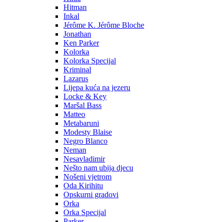
Hitman
Inkal
Jérôme K. Jérôme Bloche
Jonathan
Ken Parker
Kolorka
Kolorka Specijal
Kriminal
Lazarus
Lijepa kuća na jezeru
Locke & Key
Maršal Bass
Matteo
Metabaruni
Modesty Blaise
Negro Blanco
Neman
Nesavladimir
Nešto nam ubija djecu
Nošeni vjetrom
Oda Kirihitu
Opskurni gradovi
Orka
Orka Specijal
Parker