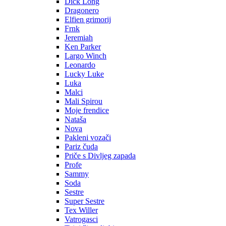
Dick Long
Dragonero
Elfien grimorij
Frnk
Jeremiah
Ken Parker
Largo Winch
Leonardo
Lucky Luke
Luka
Malci
Mali Spirou
Moje frendice
Nataša
Nova
Pakleni vozači
Pariz čuda
Priče s Divljeg zapada
Profe
Sammy
Soda
Sestre
Super Sestre
Tex Willer
Vatrogasci