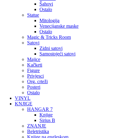
Šahovi
Ostalo
Statue
Mitologija
Venecijanske maske
Ostalo
Magic & Tricks Room
Satovi
Zidni satovi
Samostojeći satovi
Majice
Kačketi
Figure
Privjesci
Org. crteži
Posteri
Ostalo
VINYL
KNJIGE
HANGAR 7
Knjige
Sirius B
ZNANJE
Beletristika
Knjige na engleskom