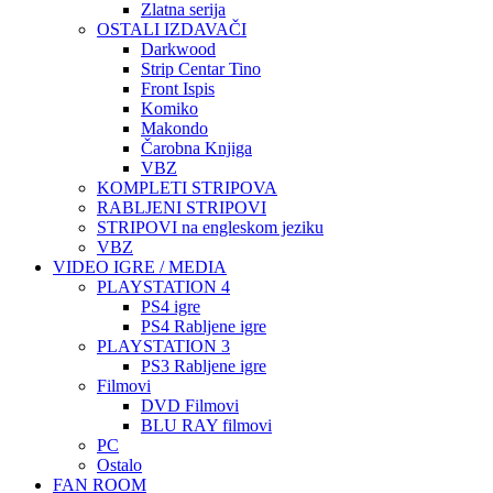
Zlatna serija
OSTALI IZDAVAČI
Darkwood
Strip Centar Tino
Front Ispis
Komiko
Makondo
Čarobna Knjiga
VBZ
KOMPLETI STRIPOVA
RABLJENI STRIPOVI
STRIPOVI na engleskom jeziku
VBZ
VIDEO IGRE / MEDIA
PLAYSTATION 4
PS4 igre
PS4 Rabljene igre
PLAYSTATION 3
PS3 Rabljene igre
Filmovi
DVD Filmovi
BLU RAY filmovi
PC
Ostalo
FAN ROOM