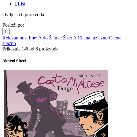

List
Ovdje su 6 proizvoda.
Posloži po:

Relevantnost
Ime: A do Ž
Ime: Ž do A
Cijena, uzlazno
Cijena,
silazno
Prikazuje 1-6 od 6 proizvoda
Aktivni filteri