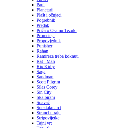
Paul
Planetarij
Plašt i očnjaci
Pogrebnik
Predak
Priča o Osamu Tezuki
Prometeja
Propovjednik
Punisher
Rahan
Ramireza treba koknuti
Rat - Man
Rip Kirby
Saga
Sandman
Scott Pilgrim
Silas Corey
Sin City
Skalpirani
Spavač
Spektakularci
Stranci u raju
Stripovijetke
Tajni vrt