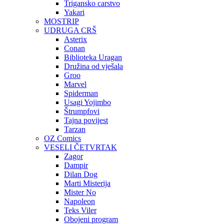
Trigansko carstvo
Yakari
MOSTRIP
UDRUGA CRŠ
Asterix
Conan
Biblioteka Uragan
Družina od vješala
Groo
Marvel
Spiderman
Usagi Yojimbo
Štrumpfovi
Tajna povijest
Tarzan
OZ Comics
VESELI ČETVRTAK
Zagor
Dampir
Dilan Dog
Marti Misterija
Mister No
Napoleon
Teks Viler
Obojeni program