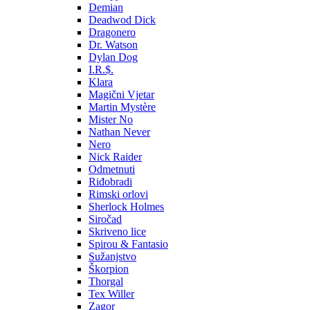
Demian
Deadwod Dick
Dragonero
Dr. Watson
Dylan Dog
I.R.$.
Klara
Magični Vjetar
Martin Mystère
Mister No
Nathan Never
Nero
Nick Raider
Odmetnuti
Riđobradi
Rimski orlovi
Sherlock Holmes
Siročad
Skriveno lice
Spirou & Fantasio
Sužanjstvo
Škorpion
Thorgal
Tex Willer
Zagor