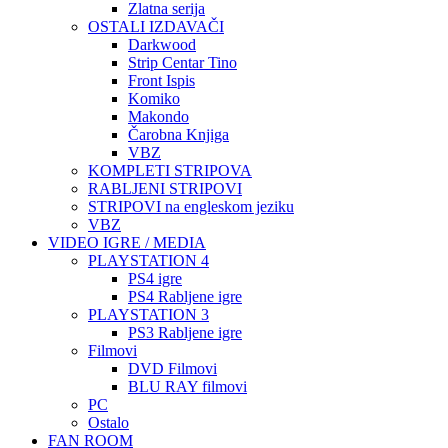
Zlatna serija
OSTALI IZDAVAČI
Darkwood
Strip Centar Tino
Front Ispis
Komiko
Makondo
Čarobna Knjiga
VBZ
KOMPLETI STRIPOVA
RABLJENI STRIPOVI
STRIPOVI na engleskom jeziku
VBZ
VIDEO IGRE / MEDIA
PLAYSTATION 4
PS4 igre
PS4 Rabljene igre
PLAYSTATION 3
PS3 Rabljene igre
Filmovi
DVD Filmovi
BLU RAY filmovi
PC
Ostalo
FAN ROOM