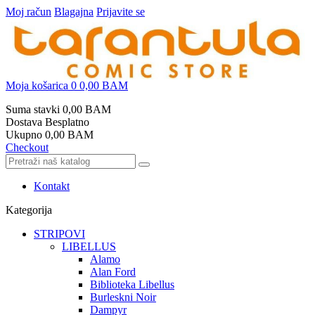
Moj račun
Blagajna
Prijavite se
Moja košarica
0
0,00 BAM
Suma stavki
0,00 BAM
Dostava
Besplatno
Ukupno
0,00 BAM
Checkout
Kontakt
Kategorija
STRIPOVI
LIBELLUS
Alamo
Alan Ford
Biblioteka Libellus
Burleskni Noir
Dampyr