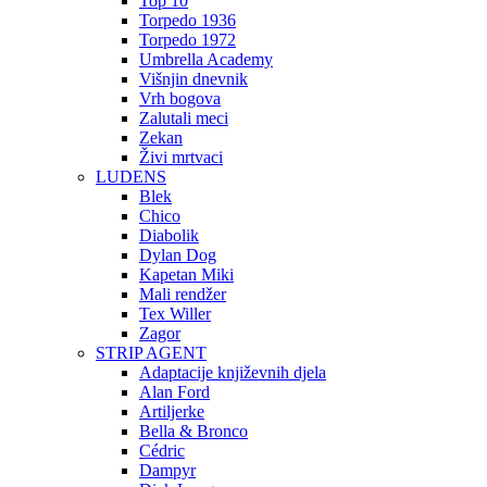
Top 10
Torpedo 1936
Torpedo 1972
Umbrella Academy
Višnjin dnevnik
Vrh bogova
Zalutali meci
Zekan
Živi mrtvaci
LUDENS
Blek
Chico
Diabolik
Dylan Dog
Kapetan Miki
Mali rendžer
Tex Willer
Zagor
STRIP AGENT
Adaptacije književnih djela
Alan Ford
Artiljerke
Bella & Bronco
Cédric
Dampyr