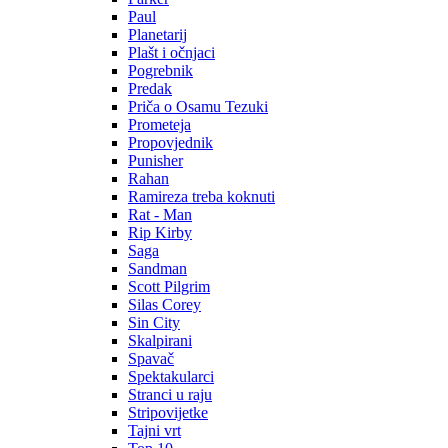
Paul
Planetarij
Plašt i očnjaci
Pogrebnik
Predak
Priča o Osamu Tezuki
Prometeja
Propovjednik
Punisher
Rahan
Ramireza treba koknuti
Rat - Man
Rip Kirby
Saga
Sandman
Scott Pilgrim
Silas Corey
Sin City
Skalpirani
Spavač
Spektakularci
Stranci u raju
Stripovijetke
Tajni vrt