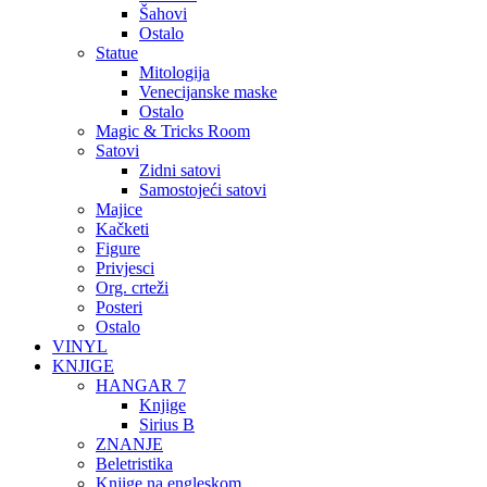
Šahovi
Ostalo
Statue
Mitologija
Venecijanske maske
Ostalo
Magic & Tricks Room
Satovi
Zidni satovi
Samostojeći satovi
Majice
Kačketi
Figure
Privjesci
Org. crteži
Posteri
Ostalo
VINYL
KNJIGE
HANGAR 7
Knjige
Sirius B
ZNANJE
Beletristika
Knjige na engleskom