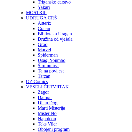
Trigansko carstvo
Yakari
MOSTRIP
UDRUGA CRŠ
Asterix
Conan
Biblioteka Uragan
Družina od vješala
Groo
Marvel
Spiderman
Usagi Yojimbo
Štrumpfovi
Tajna povijest
Tarzan
OZ Comics
VESELI ČETVRTAK
Zagor
Dampir
Dilan Dog
Marti Misterija
Mister No
Napoleon
Teks Viler
Obojeni program