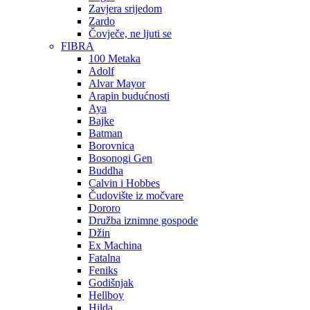
Zavjera srijedom
Zardo
Čovječe, ne ljuti se
FIBRA
100 Metaka
Adolf
Alvar Mayor
Arapin budućnosti
Aya
Bajke
Batman
Borovnica
Bosonogi Gen
Buddha
Calvin i Hobbes
Čudovište iz močvare
Dororo
Družba iznimne gospode
Džin
Ex Machina
Fatalna
Feniks
Godišnjak
Hellboy
Hilda