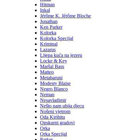
Hitman
Inkal
Jérôme K. Jérôme Bloche
Jonathan
Ken Parker
Kolorka
Kolorka Specijal
Kriminal
Lazarus
Lijepa kuća na jezeru
Locke & Key
Maršal Bass
Matteo
Metabaruni
Modesty Blaise
Negro Blanco
Neman
Nesavladimir
Nešto nam ubija djecu
Nošeni vjetrom
Oda Kirihitu
Opskurni gradovi
Orka
Orka Specijal
Parker