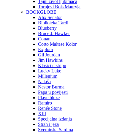
Tajni život ljubimaca
Tornjevi Bois Mauryja
BOOKGLOBE
Alix Senator
Biblioteka Tardi
Blueberry
Bruce J. Hawker
Conan
Corto Maltese Kolor
Explora
Gil Jourdan
Jim Hawkins
Klasici u stripu
Lucky Luke
Millenium
Nataša
Nestor Burma
Papa u povijesti
Plave bluze
Ramiro
Renée Stone
XIII
Specijalna izdanja
Strah i jeza
Svemirska Sardina