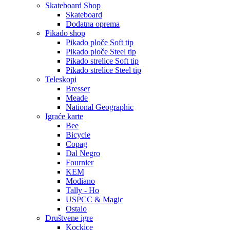
Skateboard Shop
Skateboard
Dodatna oprema
Pikado shop
Pikado ploče Soft tip
Pikado ploče Steel tip
Pikado strelice Soft tip
Pikado strelice Steel tip
Teleskopi
Bresser
Meade
National Geographic
Igraće karte
Bee
Bicycle
Copag
Dal Negro
Fournier
KEM
Modiano
Tally - Ho
USPCC & Magic
Ostalo
Društvene igre
Kockice