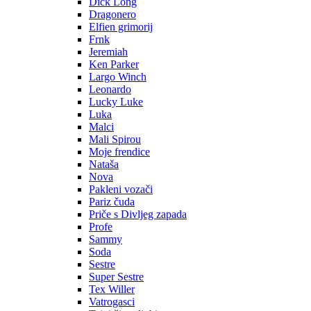
Dick Long
Dragonero
Elfien grimorij
Frnk
Jeremiah
Ken Parker
Largo Winch
Leonardo
Lucky Luke
Luka
Malci
Mali Spirou
Moje frendice
Nataša
Nova
Pakleni vozači
Pariz čuda
Priče s Divljeg zapada
Profe
Sammy
Soda
Sestre
Super Sestre
Tex Willer
Vatrogasci