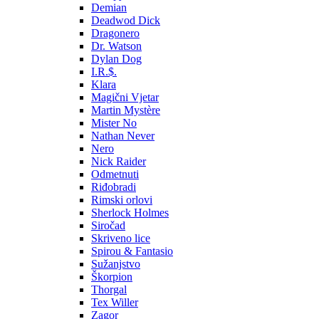
Demian
Deadwod Dick
Dragonero
Dr. Watson
Dylan Dog
I.R.$.
Klara
Magični Vjetar
Martin Mystère
Mister No
Nathan Never
Nero
Nick Raider
Odmetnuti
Riđobradi
Rimski orlovi
Sherlock Holmes
Siročad
Skriveno lice
Spirou & Fantasio
Sužanjstvo
Škorpion
Thorgal
Tex Willer
Zagor