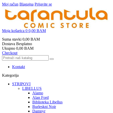
Moj račun
Blagajna
Prijavite se
Moja košarica
0
0,00 BAM
Suma stavki
0,00 BAM
Dostava
Besplatno
Ukupno
0,00 BAM
Checkout
Kontakt
Kategorija
STRIPOVI
LIBELLUS
Alamo
Alan Ford
Biblioteka Libellus
Burleskni Noir
Dampyr