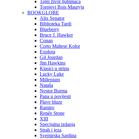
Tajni život ljubimaca
Tornjevi Bois Mauryja
BOOKGLOBE
Alix Senator
Biblioteka Tardi
Blueberry
Bruce J. Hawker
Conan
Corto Maltese Kolor
Explora
Gil Jourdan
Jim Hawkins
Klasici u stripu
Lucky Luke
Millenium
Nataša
Nestor Burma
Papa u povijesti
Plave bluze
Ramiro
Renée Stone
XIII
Specijalna izdanja
Strah i jeza
Svemirska Sardina