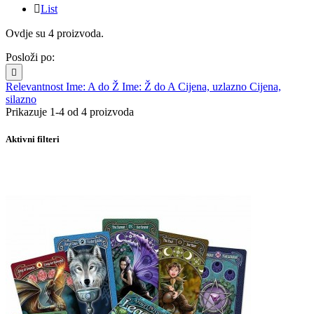

List
Ovdje su 4 proizvoda.
Posloži po:

Relevantnost
Ime: A do Ž
Ime: Ž do A
Cijena, uzlazno
Cijena,
silazno
Prikazuje 1-4 od 4 proizvoda
Aktivni filteri