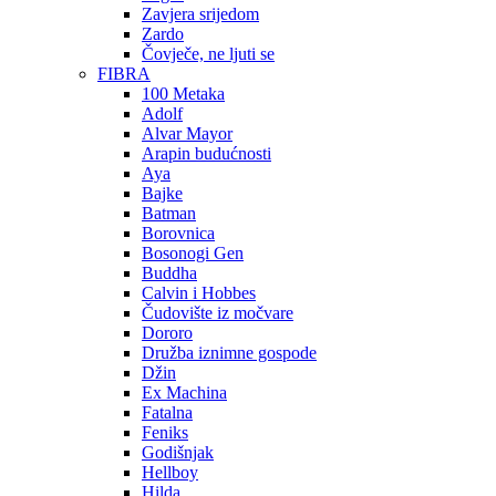
Zavjera srijedom
Zardo
Čovječe, ne ljuti se
FIBRA
100 Metaka
Adolf
Alvar Mayor
Arapin budućnosti
Aya
Bajke
Batman
Borovnica
Bosonogi Gen
Buddha
Calvin i Hobbes
Čudovište iz močvare
Dororo
Družba iznimne gospode
Džin
Ex Machina
Fatalna
Feniks
Godišnjak
Hellboy
Hilda