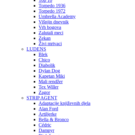
Top 10
Torpedo 1936
Torpedo 1972
Umbrella Academy
Višnjin dnevnik
Vrh bogova
Zalutali meci
Zekan
Živi mrtvaci
LUDENS
Blek
Chico
Diabolik
Dylan Dog
Kapetan Miki
Mali rendžer
Tex Willer
Zagor
STRIP AGENT
Adaptacije književnih djela
Alan Ford
Artiljerke
Bella & Bronco
Cédric
Dampyr