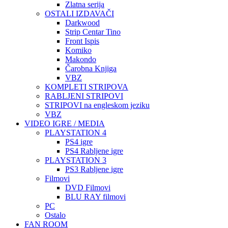
Zlatna serija
OSTALI IZDAVAČI
Darkwood
Strip Centar Tino
Front Ispis
Komiko
Makondo
Čarobna Knjiga
VBZ
KOMPLETI STRIPOVA
RABLJENI STRIPOVI
STRIPOVI na engleskom jeziku
VBZ
VIDEO IGRE / MEDIA
PLAYSTATION 4
PS4 igre
PS4 Rabljene igre
PLAYSTATION 3
PS3 Rabljene igre
Filmovi
DVD Filmovi
BLU RAY filmovi
PC
Ostalo
FAN ROOM