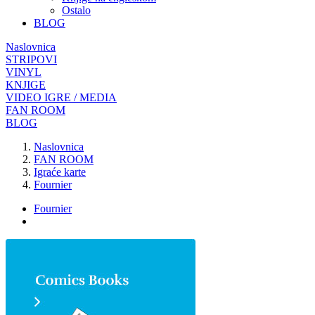
Ostalo
BLOG
Naslovnica
STRIPOVI
VINYL
KNJIGE
VIDEO IGRE / MEDIA
FAN ROOM
BLOG
Naslovnica
FAN ROOM
Igraće karte
Fournier
Fournier