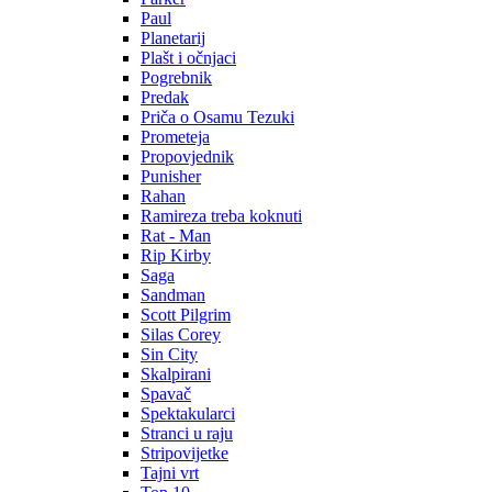
Paul
Planetarij
Plašt i očnjaci
Pogrebnik
Predak
Priča o Osamu Tezuki
Prometeja
Propovjednik
Punisher
Rahan
Ramireza treba koknuti
Rat - Man
Rip Kirby
Saga
Sandman
Scott Pilgrim
Silas Corey
Sin City
Skalpirani
Spavač
Spektakularci
Stranci u raju
Stripovijetke
Tajni vrt