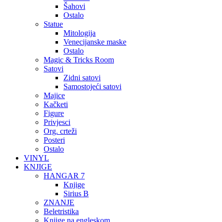
Šahovi
Ostalo
Statue
Mitologija
Venecijanske maske
Ostalo
Magic & Tricks Room
Satovi
Zidni satovi
Samostojeći satovi
Majice
Kačketi
Figure
Privjesci
Org. crteži
Posteri
Ostalo
VINYL
KNJIGE
HANGAR 7
Knjige
Sirius B
ZNANJE
Beletristika
Knjige na engleskom