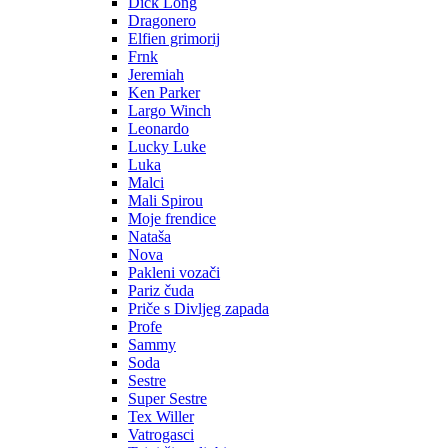
Dick Long
Dragonero
Elfien grimorij
Frnk
Jeremiah
Ken Parker
Largo Winch
Leonardo
Lucky Luke
Luka
Malci
Mali Spirou
Moje frendice
Nataša
Nova
Pakleni vozači
Pariz čuda
Priče s Divljeg zapada
Profe
Sammy
Soda
Sestre
Super Sestre
Tex Willer
Vatrogasci