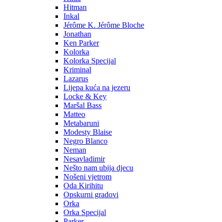
Hitman
Inkal
Jérôme K. Jérôme Bloche
Jonathan
Ken Parker
Kolorka
Kolorka Specijal
Kriminal
Lazarus
Lijepa kuća na jezeru
Locke & Key
Maršal Bass
Matteo
Metabaruni
Modesty Blaise
Negro Blanco
Neman
Nesavladimir
Nešto nam ubija djecu
Nošeni vjetrom
Oda Kirihitu
Opskurni gradovi
Orka
Orka Specijal
Parker