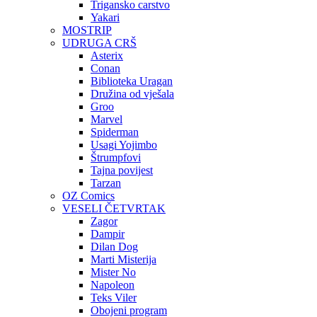
Trigansko carstvo
Yakari
MOSTRIP
UDRUGA CRŠ
Asterix
Conan
Biblioteka Uragan
Družina od vješala
Groo
Marvel
Spiderman
Usagi Yojimbo
Štrumpfovi
Tajna povijest
Tarzan
OZ Comics
VESELI ČETVRTAK
Zagor
Dampir
Dilan Dog
Marti Misterija
Mister No
Napoleon
Teks Viler
Obojeni program