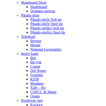
Skateboard Shop
Skateboard
Dodatna oprema
Pikado shop
Pikado ploče Soft tip
Pikado ploče Steel tip
Pikado strelice Soft tip
Pikado strelice Steel tip
Teleskopi
Bresser
Meade
National Geographic
Igraće karte
Bee
Bicycle
Copag
Dal Negro
Fournier
KEM
Modiano
Tally - Ho
USPCC & Magic
Ostalo
Društvene igre
Kockice