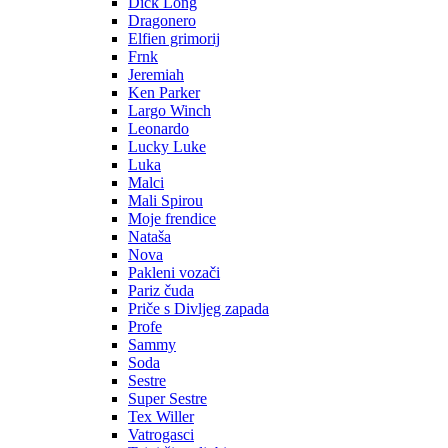
Dick Long
Dragonero
Elfien grimorij
Frnk
Jeremiah
Ken Parker
Largo Winch
Leonardo
Lucky Luke
Luka
Malci
Mali Spirou
Moje frendice
Nataša
Nova
Pakleni vozači
Pariz čuda
Priče s Divljeg zapada
Profe
Sammy
Soda
Sestre
Super Sestre
Tex Willer
Vatrogasci