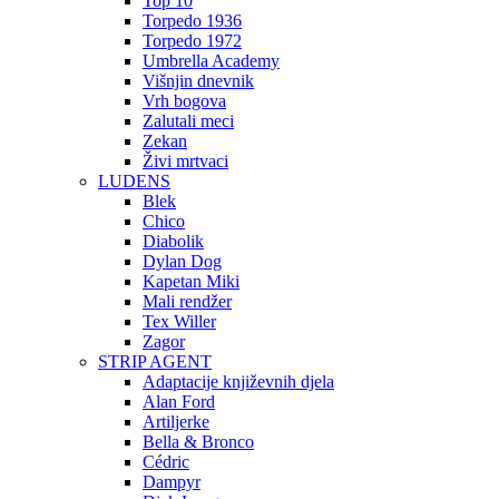
Top 10
Torpedo 1936
Torpedo 1972
Umbrella Academy
Višnjin dnevnik
Vrh bogova
Zalutali meci
Zekan
Živi mrtvaci
LUDENS
Blek
Chico
Diabolik
Dylan Dog
Kapetan Miki
Mali rendžer
Tex Willer
Zagor
STRIP AGENT
Adaptacije književnih djela
Alan Ford
Artiljerke
Bella & Bronco
Cédric
Dampyr