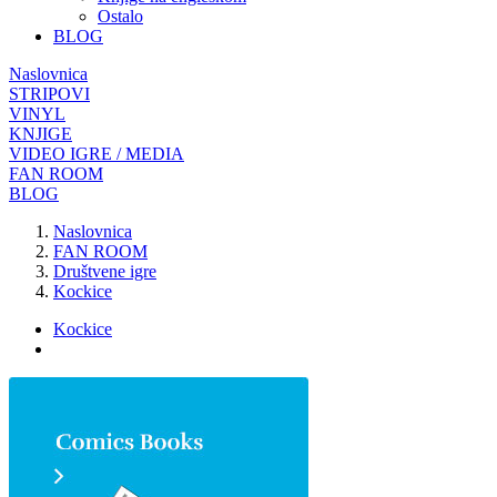
Ostalo
BLOG
Naslovnica
STRIPOVI
VINYL
KNJIGE
VIDEO IGRE / MEDIA
FAN ROOM
BLOG
Naslovnica
FAN ROOM
Društvene igre
Kockice
Kockice