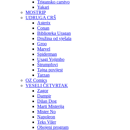
Trigansko carstvo
Yakari
MOSTRIP
UDRUGA CRŠ
Asterix
Conan
Biblioteka Uragan
Družina od vješala
Groo
Marvel
Spiderman
Usagi Yojimbo
Štrumpfovi
Tajna povijest
Tarzan
OZ Comics
VESELI ČETVRTAK
Zagor
Dampir
Dilan Dog
Marti Misterija
Mister No
Napoleon
Teks Viler
Obojeni program