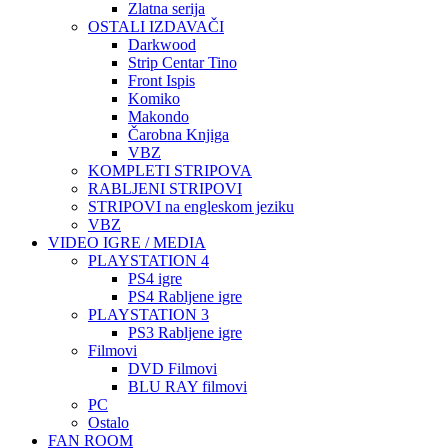
Zlatna serija
OSTALI IZDAVAČI
Darkwood
Strip Centar Tino
Front Ispis
Komiko
Makondo
Čarobna Knjiga
VBZ
KOMPLETI STRIPOVA
RABLJENI STRIPOVI
STRIPOVI na engleskom jeziku
VBZ
VIDEO IGRE / MEDIA
PLAYSTATION 4
PS4 igre
PS4 Rabljene igre
PLAYSTATION 3
PS3 Rabljene igre
Filmovi
DVD Filmovi
BLU RAY filmovi
PC
Ostalo
FAN ROOM