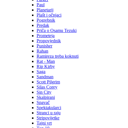
Paul
Planetarij
Plašt i očnjaci
Pogrebnik
Predak
Priča o Osamu Tezuki
Prometeja
Propovjednik
Punisher
Rahan
Ramireza treba koknuti
Rat - Man
Rip Kirby
Saga
Sandman
Scott Pilgrim
Silas Corey
Sin City
Skalpirani
Spavač
Spektakularci
Stranci u raju
Stripovijetke
Tajni vrt