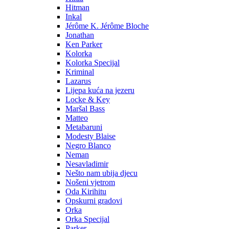
Hitman
Inkal
Jérôme K. Jérôme Bloche
Jonathan
Ken Parker
Kolorka
Kolorka Specijal
Kriminal
Lazarus
Lijepa kuća na jezeru
Locke & Key
Maršal Bass
Matteo
Metabaruni
Modesty Blaise
Negro Blanco
Neman
Nesavladimir
Nešto nam ubija djecu
Nošeni vjetrom
Oda Kirihitu
Opskurni gradovi
Orka
Orka Specijal
Parker