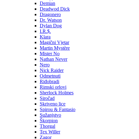
Demian
Deadwod Dick
Dragonero
Dr. Watson
Dylan Dog
I.R.$.
Klara
Magični Vjetar
Martin Mystère
Mister No
Nathan Never
Nero
Nick Raider
Odmetnuti
Riđobradi
Rimski orlovi
Sherlock Holmes
Siročad
Skriveno lice
Spirou & Fantasio
Sužanjstvo
Škorpion
Thorgal
Tex Willer
Zagor