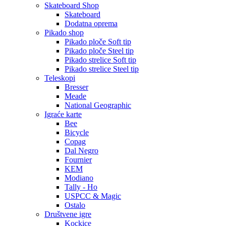
Skateboard Shop
Skateboard
Dodatna oprema
Pikado shop
Pikado ploče Soft tip
Pikado ploče Steel tip
Pikado strelice Soft tip
Pikado strelice Steel tip
Teleskopi
Bresser
Meade
National Geographic
Igraće karte
Bee
Bicycle
Copag
Dal Negro
Fournier
KEM
Modiano
Tally - Ho
USPCC & Magic
Ostalo
Društvene igre
Kockice