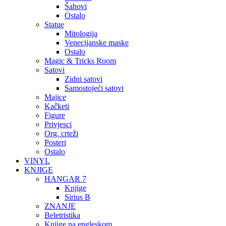
Šahovi
Ostalo
Statue
Mitologija
Venecijanske maske
Ostalo
Magic & Tricks Room
Satovi
Zidni satovi
Samostojeći satovi
Majice
Kačketi
Figure
Privjesci
Org. crteži
Posteri
Ostalo
VINYL
KNJIGE
HANGAR 7
Knjige
Sirius B
ZNANJE
Beletristika
Knjige na engleskom