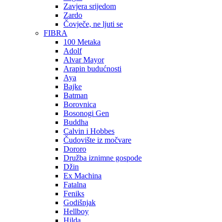
Zavjera srijedom
Zardo
Čovječe, ne ljuti se
FIBRA
100 Metaka
Adolf
Alvar Mayor
Arapin budućnosti
Aya
Bajke
Batman
Borovnica
Bosonogi Gen
Buddha
Calvin i Hobbes
Čudovište iz močvare
Dororo
Družba iznimne gospode
Džin
Ex Machina
Fatalna
Feniks
Godišnjak
Hellboy
Hilda