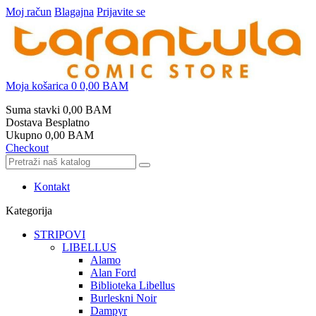
Moj račun
Blagajna
Prijavite se
Moja košarica
0
0,00 BAM
Suma stavki
0,00 BAM
Dostava
Besplatno
Ukupno
0,00 BAM
Checkout
Kontakt
Kategorija
STRIPOVI
LIBELLUS
Alamo
Alan Ford
Biblioteka Libellus
Burleskni Noir
Dampyr