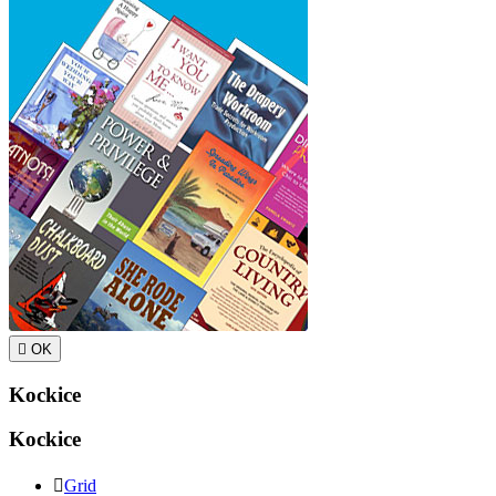

OK
Kockice
Kockice

Grid