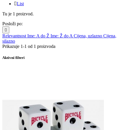

List
Tu je 1 proizvod.
Posloži po:

Relevantnost
Ime: A do Ž
Ime: Ž do A
Cijena, uzlazno
Cijena,
silazno
Prikazuje 1-1 od 1 proizvoda
Aktivni filteri