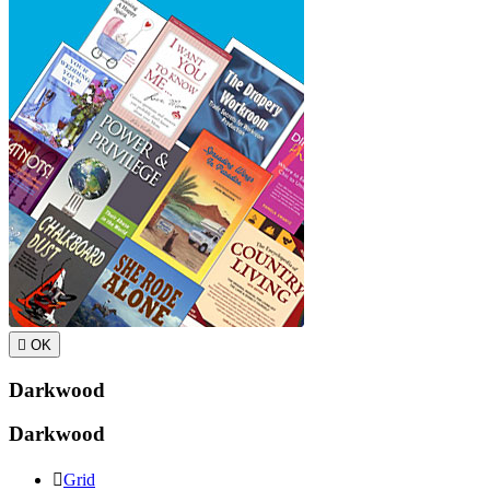

OK
Darkwood
Darkwood

Grid