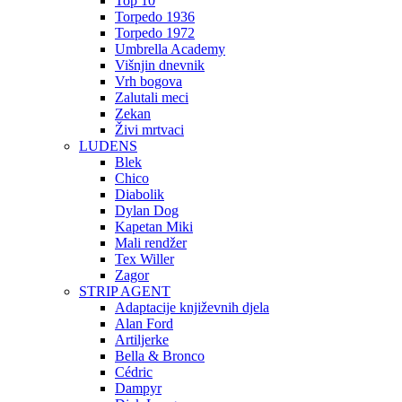
Top 10
Torpedo 1936
Torpedo 1972
Umbrella Academy
Višnjin dnevnik
Vrh bogova
Zalutali meci
Zekan
Živi mrtvaci
LUDENS
Blek
Chico
Diabolik
Dylan Dog
Kapetan Miki
Mali rendžer
Tex Willer
Zagor
STRIP AGENT
Adaptacije književnih djela
Alan Ford
Artiljerke
Bella & Bronco
Cédric
Dampyr