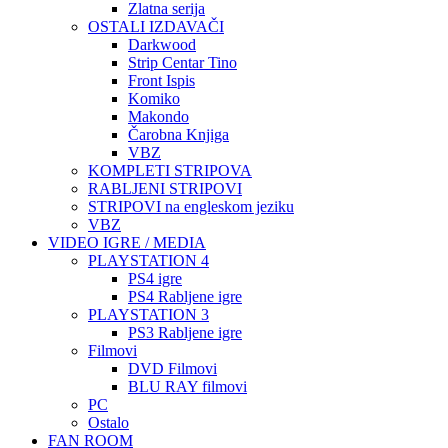
Zlatna serija
OSTALI IZDAVAČI
Darkwood
Strip Centar Tino
Front Ispis
Komiko
Makondo
Čarobna Knjiga
VBZ
KOMPLETI STRIPOVA
RABLJENI STRIPOVI
STRIPOVI na engleskom jeziku
VBZ
VIDEO IGRE / MEDIA
PLAYSTATION 4
PS4 igre
PS4 Rabljene igre
PLAYSTATION 3
PS3 Rabljene igre
Filmovi
DVD Filmovi
BLU RAY filmovi
PC
Ostalo
FAN ROOM