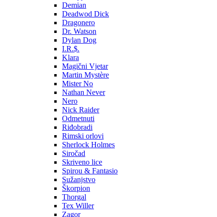
Demian
Deadwod Dick
Dragonero
Dr. Watson
Dylan Dog
I.R.$.
Klara
Magični Vjetar
Martin Mystère
Mister No
Nathan Never
Nero
Nick Raider
Odmetnuti
Riđobradi
Rimski orlovi
Sherlock Holmes
Siročad
Skriveno lice
Spirou & Fantasio
Sužanjstvo
Škorpion
Thorgal
Tex Willer
Zagor