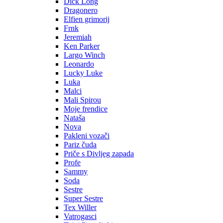
Dick Long
Dragonero
Elfien grimorij
Frnk
Jeremiah
Ken Parker
Largo Winch
Leonardo
Lucky Luke
Luka
Malci
Mali Spirou
Moje frendice
Nataša
Nova
Pakleni vozači
Pariz čuda
Priče s Divljeg zapada
Profe
Sammy
Soda
Sestre
Super Sestre
Tex Willer
Vatrogasci