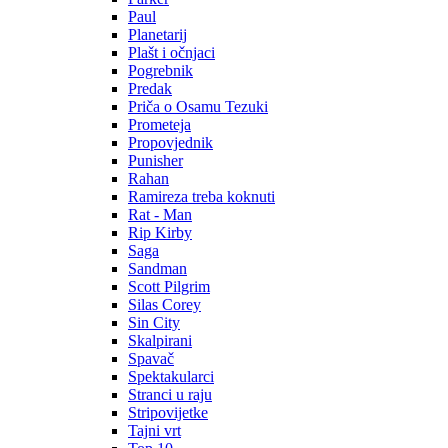
Paul
Planetarij
Plašt i očnjaci
Pogrebnik
Predak
Priča o Osamu Tezuki
Prometeja
Propovjednik
Punisher
Rahan
Ramireza treba koknuti
Rat - Man
Rip Kirby
Saga
Sandman
Scott Pilgrim
Silas Corey
Sin City
Skalpirani
Spavač
Spektakularci
Stranci u raju
Stripovijetke
Tajni vrt