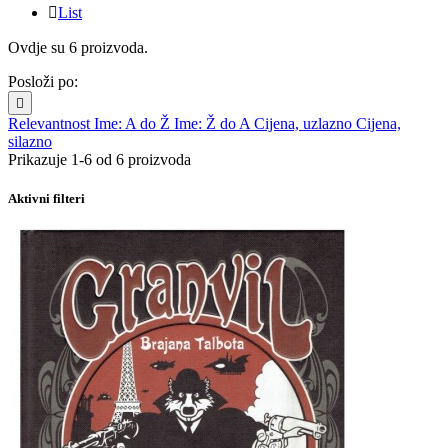

List
Ovdje su 6 proizvoda.
Posloži po:

Relevantnost
Ime: A do Ž
Ime: Ž do A
Cijena, uzlazno
Cijena,
silazno
Prikazuje 1-6 od 6 proizvoda
Aktivni filteri