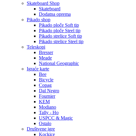
Skateboard Shop
Skateboard
Dodatna oprema
Pikado shop
Pikado ploče Soft tip
Pikado ploče Steel tip
Pikado strelice Soft tip
Pikado strelice Steel tip
Teleskopi
Bresser
Meade
National Geographic
Igraće karte
Bee
Bicycle
Copag
Dal Negro
Fournier
KEM
Modiano
Tally - Ho
USPCC & Magic
Ostalo
Društvene igre
Kockice