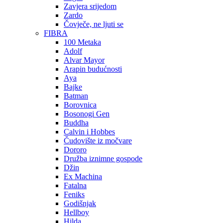
Zavjera srijedom
Zardo
Čovječe, ne ljuti se
FIBRA
100 Metaka
Adolf
Alvar Mayor
Arapin budućnosti
Aya
Bajke
Batman
Borovnica
Bosonogi Gen
Buddha
Calvin i Hobbes
Čudovište iz močvare
Dororo
Družba iznimne gospode
Džin
Ex Machina
Fatalna
Feniks
Godišnjak
Hellboy
Hilda