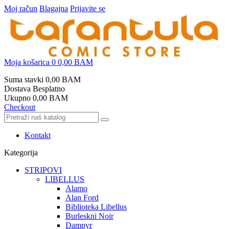
Moj račun
Blagajna
Prijavite se
Moja košarica
0
0,00 BAM
Suma stavki
0,00 BAM
Dostava
Besplatno
Ukupno
0,00 BAM
Checkout
Kontakt
Kategorija
STRIPOVI
LIBELLUS
Alamo
Alan Ford
Biblioteka Libellus
Burleskni Noir
Dampyr