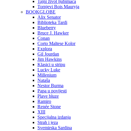
Tajni život ljubimaca
Tornjevi Bois Mauryja
BOOKGLOBE
Alix Senator
Biblioteka Tardi
Blueberry
Bruce J. Hawker
Conan
Corto Maltese Kolor
Explora
Gil Jourdan
Jim Hawkins
Klasici u stripu
Lucky Luke
Millenium
Nataša
Nestor Burma
Papa u povijesti
Plave bluze
Ramiro
Renée Stone
XIII
Specijalna izdanja
Strah i jeza
Svemirska Sardina