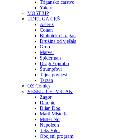
Trigansko carstvo
Yakari
MOSTRIP
UDRUGA CRŠ
Asterix
Conan
Biblioteka Uragan
Družina od vješala
Groo
Marvel
Spiderman
Usagi Yojimbo
Štrumpfovi
Tajna povijest
Tarzan
OZ Comics
VESELI ČETVRTAK
Zagor
Dampir
Dilan Dog
Marti Misterija
Mister No
Napoleon
Teks Viler
Obojeni program