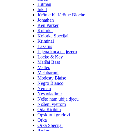
Hitman
Inkal
Jérôme K. Jérôme Bloche
Jonathan
Ken Parker
Kolorka
Kolorka Specijal
Kriminal
Lazarus
Lijepa kuća na jezeru
Locke & Key
Maršal Bass
Matteo
Metabaruni
Modesty Blaise
Negro Blanco
Neman
Nesavladimir
Nešto nam ubija djecu
Nošeni vjetrom
Oda Kirihitu
Opskurni gradovi
Orka
Orka Specijal
Parker