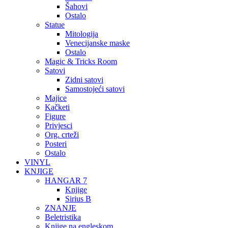
Šahovi
Ostalo
Statue
Mitologija
Venecijanske maske
Ostalo
Magic & Tricks Room
Satovi
Zidni satovi
Samostojeći satovi
Majice
Kačketi
Figure
Privjesci
Org. crteži
Posteri
Ostalo
VINYL
KNJIGE
HANGAR 7
Knjige
Sirius B
ZNANJE
Beletristika
Knjige na engleskom