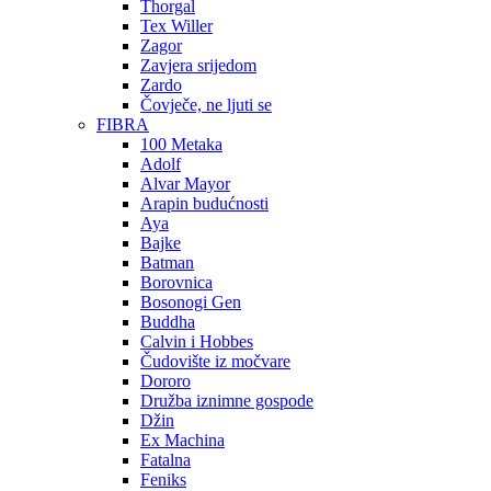
Thorgal
Tex Willer
Zagor
Zavjera srijedom
Zardo
Čovječe, ne ljuti se
FIBRA
100 Metaka
Adolf
Alvar Mayor
Arapin budućnosti
Aya
Bajke
Batman
Borovnica
Bosonogi Gen
Buddha
Calvin i Hobbes
Čudovište iz močvare
Dororo
Družba iznimne gospode
Džin
Ex Machina
Fatalna
Feniks