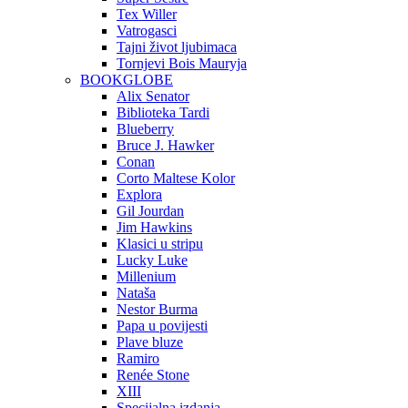
Tex Willer
Vatrogasci
Tajni život ljubimaca
Tornjevi Bois Mauryja
BOOKGLOBE
Alix Senator
Biblioteka Tardi
Blueberry
Bruce J. Hawker
Conan
Corto Maltese Kolor
Explora
Gil Jourdan
Jim Hawkins
Klasici u stripu
Lucky Luke
Millenium
Nataša
Nestor Burma
Papa u povijesti
Plave bluze
Ramiro
Renée Stone
XIII
Specijalna izdanja