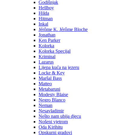
Godišnjak
Hellboy
Hilda
Hitman
Inkal
Jérôme K. Jérôme Bloche
Jonathan
Ken Parker
Kolorka
Kolorka Specijal
Kriminal
Lazarus
Lijepa kuća na jezeru
Locke & Key
Maršal Bass
Matteo
Metabaruni
Modesty Blaise
Negro Blanco
Neman
Nesavladimir
Nešto nam ubija djecu
Nošeni vjetrom
Oda Kirihitu
Opskurni gradovi