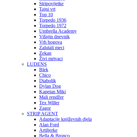
Stripovijetke
Tajni vrt
Top 10
Torpedo 1936
Torpedo 1972
Umbrella Academy
Višnjin dnevnik
Vrh bogova
Zalutali meci
Zekan
Živi mrtvaci
LUDENS
Blek
Chico
Diabolik
Dylan Dog
Kapetan Miki
Mali rendžer
Tex Willer
Zagor
STRIP AGENT
Adaptacije književnih djela
Alan Ford
Artiljerke
Bella & Bronco