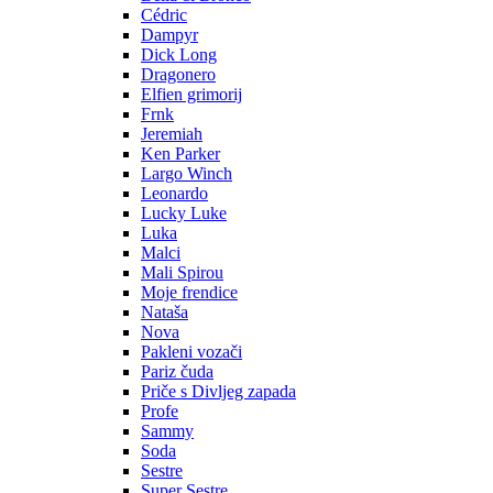
Cédric
Dampyr
Dick Long
Dragonero
Elfien grimorij
Frnk
Jeremiah
Ken Parker
Largo Winch
Leonardo
Lucky Luke
Luka
Malci
Mali Spirou
Moje frendice
Nataša
Nova
Pakleni vozači
Pariz čuda
Priče s Divljeg zapada
Profe
Sammy
Soda
Sestre
Super Sestre