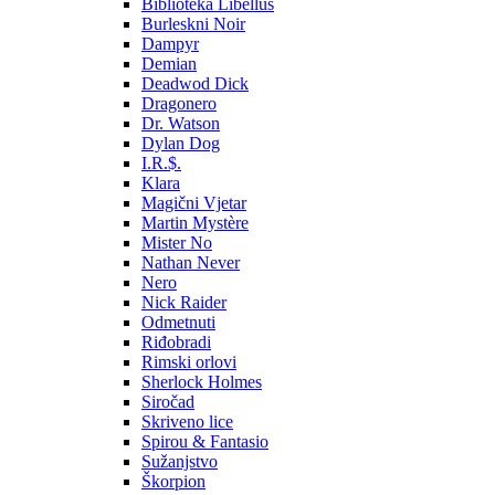
Biblioteka Libellus
Burleskni Noir
Dampyr
Demian
Deadwod Dick
Dragonero
Dr. Watson
Dylan Dog
I.R.$.
Klara
Magični Vjetar
Martin Mystère
Mister No
Nathan Never
Nero
Nick Raider
Odmetnuti
Riđobradi
Rimski orlovi
Sherlock Holmes
Siročad
Skriveno lice
Spirou & Fantasio
Sužanjstvo
Škorpion