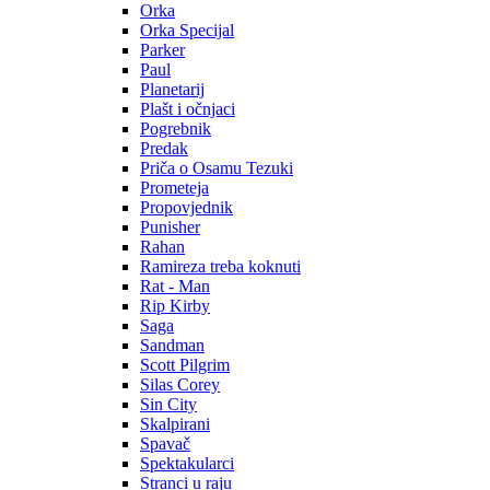
Orka
Orka Specijal
Parker
Paul
Planetarij
Plašt i očnjaci
Pogrebnik
Predak
Priča o Osamu Tezuki
Prometeja
Propovjednik
Punisher
Rahan
Ramireza treba koknuti
Rat - Man
Rip Kirby
Saga
Sandman
Scott Pilgrim
Silas Corey
Sin City
Skalpirani
Spavač
Spektakularci
Stranci u raju