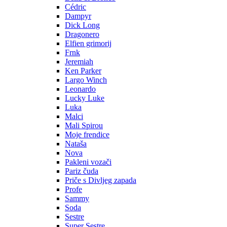
Cédric
Dampyr
Dick Long
Dragonero
Elfien grimorij
Frnk
Jeremiah
Ken Parker
Largo Winch
Leonardo
Lucky Luke
Luka
Malci
Mali Spirou
Moje frendice
Nataša
Nova
Pakleni vozači
Pariz čuda
Priče s Divljeg zapada
Profe
Sammy
Soda
Sestre
Super Sestre