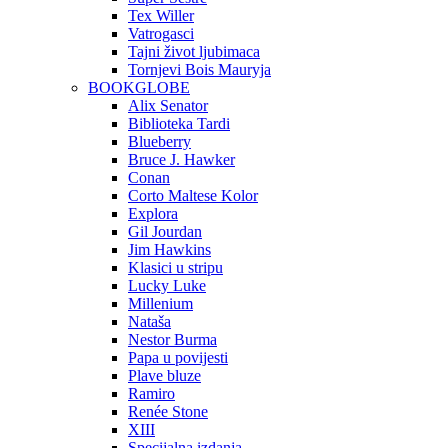
Tex Willer
Vatrogasci
Tajni život ljubimaca
Tornjevi Bois Mauryja
BOOKGLOBE
Alix Senator
Biblioteka Tardi
Blueberry
Bruce J. Hawker
Conan
Corto Maltese Kolor
Explora
Gil Jourdan
Jim Hawkins
Klasici u stripu
Lucky Luke
Millenium
Nataša
Nestor Burma
Papa u povijesti
Plave bluze
Ramiro
Renée Stone
XIII
Specijalna izdanja