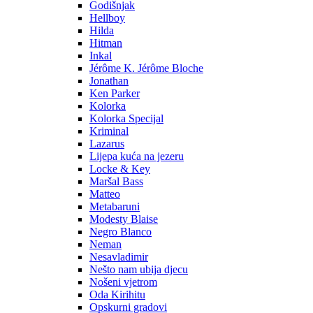
Godišnjak
Hellboy
Hilda
Hitman
Inkal
Jérôme K. Jérôme Bloche
Jonathan
Ken Parker
Kolorka
Kolorka Specijal
Kriminal
Lazarus
Lijepa kuća na jezeru
Locke & Key
Maršal Bass
Matteo
Metabaruni
Modesty Blaise
Negro Blanco
Neman
Nesavladimir
Nešto nam ubija djecu
Nošeni vjetrom
Oda Kirihitu
Opskurni gradovi