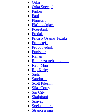
Orka
Orka Specijal
Parker
Paul
Planetarij
Plašt i očnjaci
Pogrebnik
Predak
Priča o Osamu Tezuki
Prometeja
Propovjednik
Punisher
Rahan
Ramireza treba koknuti
Rat - Man
Rip Kirby
Saga
Sandman
Scott Pilgrim
Silas Corey
Sin City
Skalpirani
Spavač
Spektakularci
Stranci u raju