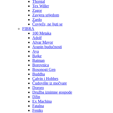
Thorgal
Tex Willer
Zagor
Zavjera srijedom
Zardo
Čovječe, ne ljuti se
FIBRA
100 Metaka
Adolf
Alvar Mayor
Arapin budućnosti
Aya
Bajke
Batman
Borovnica
Bosonogi Gen
Buddha
Calvin i Hobbes
Čudovište iz močvare
Dororo
Družba iznimne gospode
Džin
Ex Machina
Fatalna
Feniks