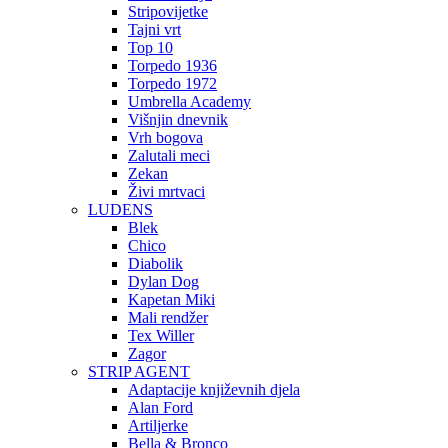
Stripovijetke
Tajni vrt
Top 10
Torpedo 1936
Torpedo 1972
Umbrella Academy
Višnjin dnevnik
Vrh bogova
Zalutali meci
Zekan
Živi mrtvaci
LUDENS
Blek
Chico
Diabolik
Dylan Dog
Kapetan Miki
Mali rendžer
Tex Willer
Zagor
STRIP AGENT
Adaptacije književnih djela
Alan Ford
Artiljerke
Bella & Bronco