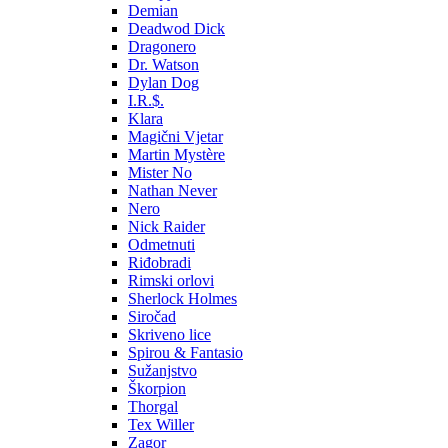
Demian
Deadwod Dick
Dragonero
Dr. Watson
Dylan Dog
I.R.$.
Klara
Magični Vjetar
Martin Mystère
Mister No
Nathan Never
Nero
Nick Raider
Odmetnuti
Riđobradi
Rimski orlovi
Sherlock Holmes
Siročad
Skriveno lice
Spirou & Fantasio
Sužanjstvo
Škorpion
Thorgal
Tex Willer
Zagor