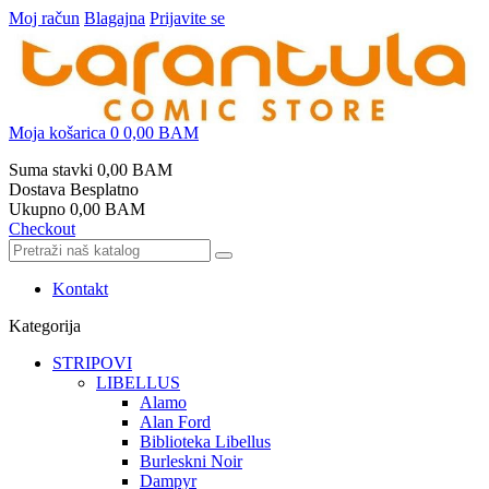
Moj račun
Blagajna
Prijavite se
Moja košarica
0
0,00 BAM
Suma stavki
0,00 BAM
Dostava
Besplatno
Ukupno
0,00 BAM
Checkout
Kontakt
Kategorija
STRIPOVI
LIBELLUS
Alamo
Alan Ford
Biblioteka Libellus
Burleskni Noir
Dampyr