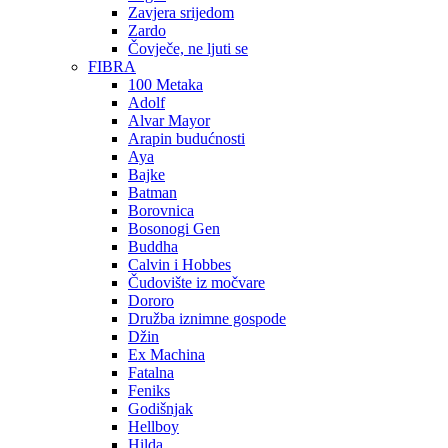
Zavjera srijedom
Zardo
Čovječe, ne ljuti se
FIBRA
100 Metaka
Adolf
Alvar Mayor
Arapin budućnosti
Aya
Bajke
Batman
Borovnica
Bosonogi Gen
Buddha
Calvin i Hobbes
Čudovište iz močvare
Dororo
Družba iznimne gospode
Džin
Ex Machina
Fatalna
Feniks
Godišnjak
Hellboy
Hilda