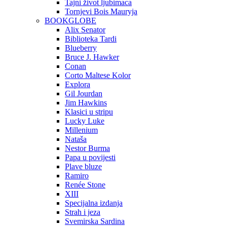
Tajni život ljubimaca
Tornjevi Bois Mauryja
BOOKGLOBE
Alix Senator
Biblioteka Tardi
Blueberry
Bruce J. Hawker
Conan
Corto Maltese Kolor
Explora
Gil Jourdan
Jim Hawkins
Klasici u stripu
Lucky Luke
Millenium
Nataša
Nestor Burma
Papa u povijesti
Plave bluze
Ramiro
Renée Stone
XIII
Specijalna izdanja
Strah i jeza
Svemirska Sardina