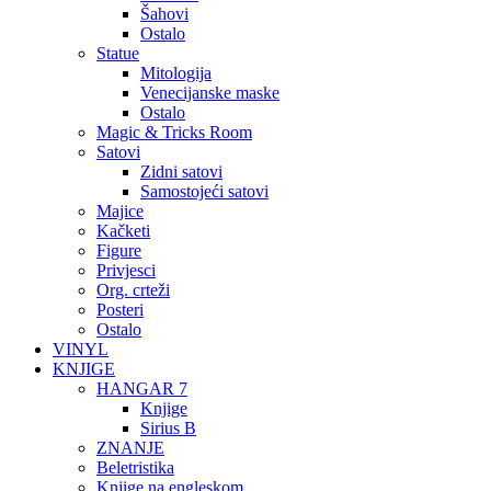
Šahovi
Ostalo
Statue
Mitologija
Venecijanske maske
Ostalo
Magic & Tricks Room
Satovi
Zidni satovi
Samostojeći satovi
Majice
Kačketi
Figure
Privjesci
Org. crteži
Posteri
Ostalo
VINYL
KNJIGE
HANGAR 7
Knjige
Sirius B
ZNANJE
Beletristika
Knjige na engleskom