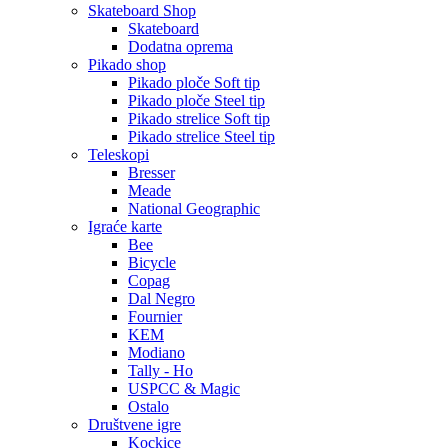
Skateboard Shop
Skateboard
Dodatna oprema
Pikado shop
Pikado ploče Soft tip
Pikado ploče Steel tip
Pikado strelice Soft tip
Pikado strelice Steel tip
Teleskopi
Bresser
Meade
National Geographic
Igraće karte
Bee
Bicycle
Copag
Dal Negro
Fournier
KEM
Modiano
Tally - Ho
USPCC & Magic
Ostalo
Društvene igre
Kockice