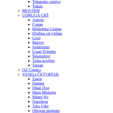
Trigansko carstvo
Yakari
MOSTRIP
UDRUGA CRŠ
Asterix
Conan
Biblioteka Uragan
Družina od vješala
Groo
Marvel
Spiderman
Usagi Yojimbo
Štrumpfovi
Tajna povijest
Tarzan
OZ Comics
VESELI ČETVRTAK
Zagor
Dampir
Dilan Dog
Marti Misterija
Mister No
Napoleon
Teks Viler
Obojeni program