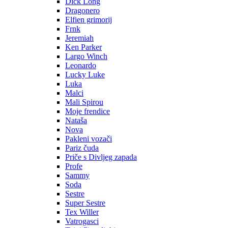
Dick Long
Dragonero
Elfien grimorij
Frnk
Jeremiah
Ken Parker
Largo Winch
Leonardo
Lucky Luke
Luka
Malci
Mali Spirou
Moje frendice
Nataša
Nova
Pakleni vozači
Pariz čuda
Priče s Divljeg zapada
Profe
Sammy
Soda
Sestre
Super Sestre
Tex Willer
Vatrogasci