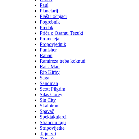
Paul
Planetarij
Plašt i očnjaci
Pogrebnik
Predak
Priča o Osamu Tezuki
Prometeja
Propovjednik
Punisher
Rahan
Ramireza treba koknuti
Rat - Man
Rip Kirby
Saga
Sandman
Scott Pilgrim
Silas Corey
Sin City
Skalpirani
Spavač
Spektakularci
Stranci u raju
Stripovijetke
Tajni vrt