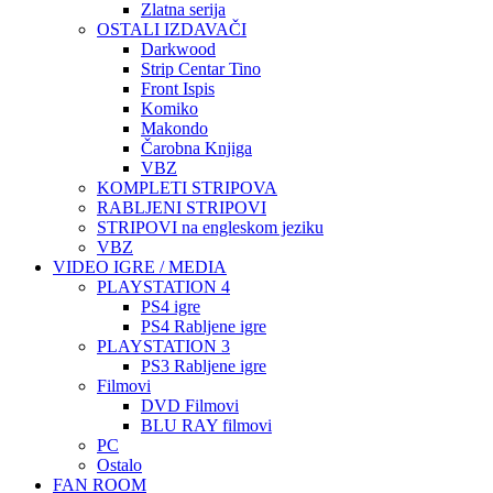
Zlatna serija
OSTALI IZDAVAČI
Darkwood
Strip Centar Tino
Front Ispis
Komiko
Makondo
Čarobna Knjiga
VBZ
KOMPLETI STRIPOVA
RABLJENI STRIPOVI
STRIPOVI na engleskom jeziku
VBZ
VIDEO IGRE / MEDIA
PLAYSTATION 4
PS4 igre
PS4 Rabljene igre
PLAYSTATION 3
PS3 Rabljene igre
Filmovi
DVD Filmovi
BLU RAY filmovi
PC
Ostalo
FAN ROOM