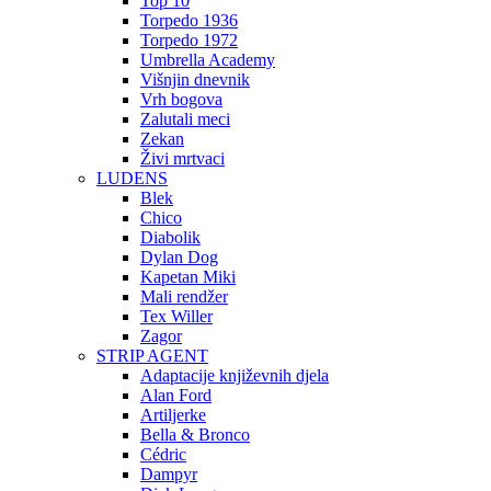
Top 10
Torpedo 1936
Torpedo 1972
Umbrella Academy
Višnjin dnevnik
Vrh bogova
Zalutali meci
Zekan
Živi mrtvaci
LUDENS
Blek
Chico
Diabolik
Dylan Dog
Kapetan Miki
Mali rendžer
Tex Willer
Zagor
STRIP AGENT
Adaptacije književnih djela
Alan Ford
Artiljerke
Bella & Bronco
Cédric
Dampyr