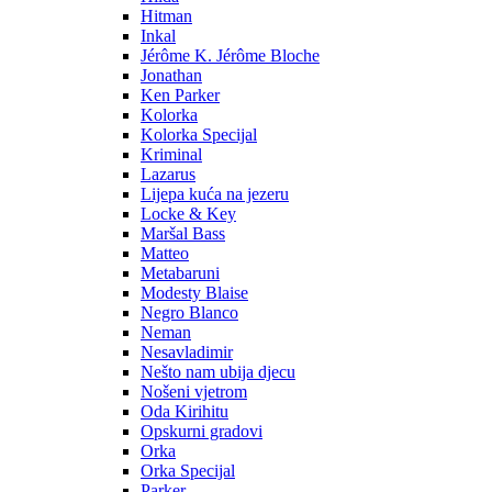
Hitman
Inkal
Jérôme K. Jérôme Bloche
Jonathan
Ken Parker
Kolorka
Kolorka Specijal
Kriminal
Lazarus
Lijepa kuća na jezeru
Locke & Key
Maršal Bass
Matteo
Metabaruni
Modesty Blaise
Negro Blanco
Neman
Nesavladimir
Nešto nam ubija djecu
Nošeni vjetrom
Oda Kirihitu
Opskurni gradovi
Orka
Orka Specijal
Parker