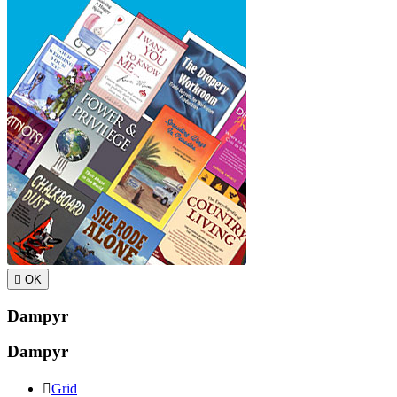

OK
Dampyr
Dampyr

Grid