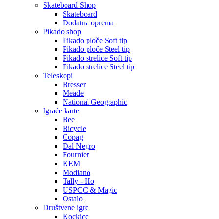
Skateboard Shop
Skateboard
Dodatna oprema
Pikado shop
Pikado ploče Soft tip
Pikado ploče Steel tip
Pikado strelice Soft tip
Pikado strelice Steel tip
Teleskopi
Bresser
Meade
National Geographic
Igraće karte
Bee
Bicycle
Copag
Dal Negro
Fournier
KEM
Modiano
Tally - Ho
USPCC & Magic
Ostalo
Društvene igre
Kockice