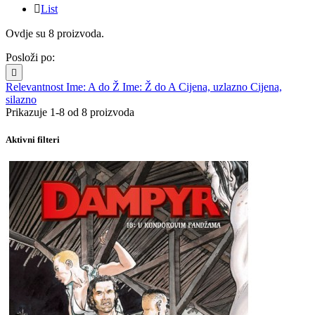

List
Ovdje su 8 proizvoda.
Posloži po:

Relevantnost
Ime: A do Ž
Ime: Ž do A
Cijena, uzlazno
Cijena,
silazno
Prikazuje 1-8 od 8 proizvoda
Aktivni filteri