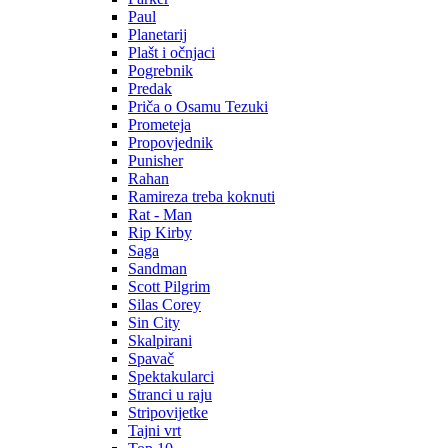
Paul
Planetarij
Plašt i očnjaci
Pogrebnik
Predak
Priča o Osamu Tezuki
Prometeja
Propovjednik
Punisher
Rahan
Ramireza treba koknuti
Rat - Man
Rip Kirby
Saga
Sandman
Scott Pilgrim
Silas Corey
Sin City
Skalpirani
Spavač
Spektakularci
Stranci u raju
Stripovijetke
Tajni vrt