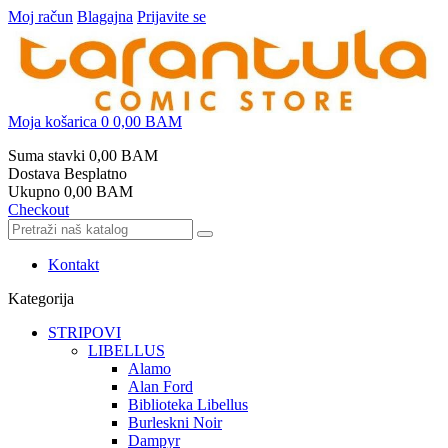
Moj račun
Blagajna
Prijavite se
Moja košarica
0
0,00 BAM
Suma stavki
0,00 BAM
Dostava
Besplatno
Ukupno
0,00 BAM
Checkout
Kontakt
Kategorija
STRIPOVI
LIBELLUS
Alamo
Alan Ford
Biblioteka Libellus
Burleskni Noir
Dampyr