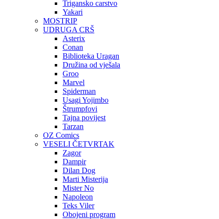
Trigansko carstvo
Yakari
MOSTRIP
UDRUGA CRŠ
Asterix
Conan
Biblioteka Uragan
Družina od vješala
Groo
Marvel
Spiderman
Usagi Yojimbo
Štrumpfovi
Tajna povijest
Tarzan
OZ Comics
VESELI ČETVRTAK
Zagor
Dampir
Dilan Dog
Marti Misterija
Mister No
Napoleon
Teks Viler
Obojeni program