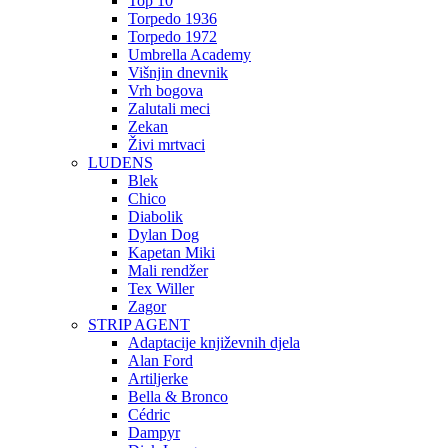
Top 10
Torpedo 1936
Torpedo 1972
Umbrella Academy
Višnjin dnevnik
Vrh bogova
Zalutali meci
Zekan
Živi mrtvaci
LUDENS
Blek
Chico
Diabolik
Dylan Dog
Kapetan Miki
Mali rendžer
Tex Willer
Zagor
STRIP AGENT
Adaptacije književnih djela
Alan Ford
Artiljerke
Bella & Bronco
Cédric
Dampyr