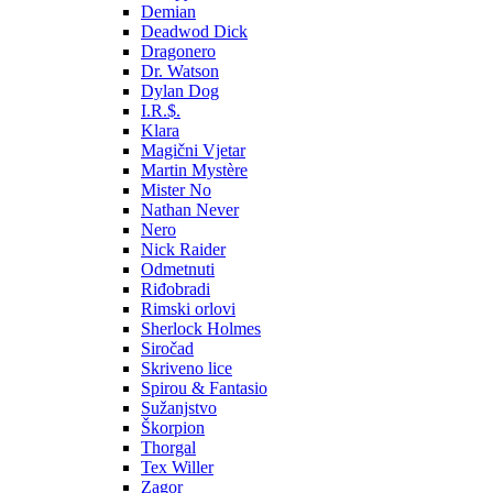
Demian
Deadwod Dick
Dragonero
Dr. Watson
Dylan Dog
I.R.$.
Klara
Magični Vjetar
Martin Mystère
Mister No
Nathan Never
Nero
Nick Raider
Odmetnuti
Riđobradi
Rimski orlovi
Sherlock Holmes
Siročad
Skriveno lice
Spirou & Fantasio
Sužanjstvo
Škorpion
Thorgal
Tex Willer
Zagor