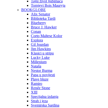
Tajni život ljubimaca
Tornjevi Bois Mauryja
BOOKGLOBE
Alix Senator
Biblioteka Tardi
Blueberry
Bruce J. Hawker
Conan
Corto Maltese Kolor
Explora
Gil Jourdan
Jim Hawkins
Klasici u stripu
Lucky Luke
Millenium
Nataša
Nestor Burma
Papa u povijesti
Plave bluze
Ramiro
Renée Stone
XIII
Specijalna izdanja
Strah i jeza
Svemirska Sardina