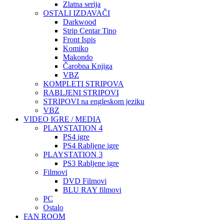
Zlatna serija
OSTALI IZDAVAČI
Darkwood
Strip Centar Tino
Front Ispis
Komiko
Makondo
Čarobna Knjiga
VBZ
KOMPLETI STRIPOVA
RABLJENI STRIPOVI
STRIPOVI na engleskom jeziku
VBZ
VIDEO IGRE / MEDIA
PLAYSTATION 4
PS4 igre
PS4 Rabljene igre
PLAYSTATION 3
PS3 Rabljene igre
Filmovi
DVD Filmovi
BLU RAY filmovi
PC
Ostalo
FAN ROOM