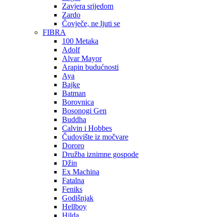
Zavjera srijedom
Zardo
Čovječe, ne ljuti se
FIBRA
100 Metaka
Adolf
Alvar Mayor
Arapin budućnosti
Aya
Bajke
Batman
Borovnica
Bosonogi Gen
Buddha
Calvin i Hobbes
Čudovište iz močvare
Dororo
Družba iznimne gospode
Džin
Ex Machina
Fatalna
Feniks
Godišnjak
Hellboy
Hilda