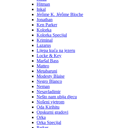
Hitman
Inkal
Jérôme K. Jérôme Bloche
Jonathan
Ken Parker
Kolorka
Kolorka Specijal
Kriminal
Lazarus
Lijepa kuća na jezeru
Locke & Key
Maršal Bass
Matteo
Metabaruni
Modesty Blaise
Negro Blanco
Neman
Nesavladimir
Nešto nam ubija djecu
Nošeni vjetrom
Oda Kirihitu
Opskurni gradovi
Orka
Orka Specijal
Parker