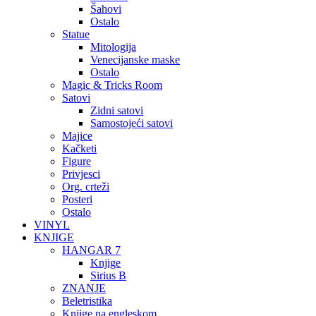
Šahovi
Ostalo
Statue
Mitologija
Venecijanske maske
Ostalo
Magic & Tricks Room
Satovi
Zidni satovi
Samostojeći satovi
Majice
Kačketi
Figure
Privjesci
Org. crteži
Posteri
Ostalo
VINYL
KNJIGE
HANGAR 7
Knjige
Sirius B
ZNANJE
Beletristika
Knjige na engleskom