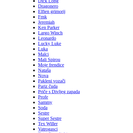
Dick Long
Dragonero
Elfien grimorij
Frnk
Jeremiah
Ken Parker
Largo Winch
Leonardo
Lucky Luke
Luka
Malci
Mali Spirou
Moje frendice
Nataša
Nova
Pakleni vozači
Pariz čuda
Priče s Divljeg zapada
Profe
Sammy
Soda
Sestre
Super Sestre
Tex Willer
Vatrogasci