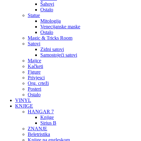
Šahovi
Ostalo
Statue
Mitologija
Venecijanske maske
Ostalo
Magic & Tricks Room
Satovi
Zidni satovi
Samostojeći satovi
Majice
Kačketi
Figure
Privjesci
Org. crteži
Posteri
Ostalo
VINYL
KNJIGE
HANGAR 7
Knjige
Sirius B
ZNANJE
Beletristika
Knjige na engleskom