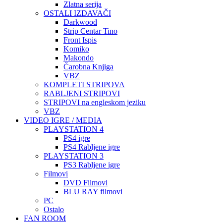
Zlatna serija
OSTALI IZDAVAČI
Darkwood
Strip Centar Tino
Front Ispis
Komiko
Makondo
Čarobna Knjiga
VBZ
KOMPLETI STRIPOVA
RABLJENI STRIPOVI
STRIPOVI na engleskom jeziku
VBZ
VIDEO IGRE / MEDIA
PLAYSTATION 4
PS4 igre
PS4 Rabljene igre
PLAYSTATION 3
PS3 Rabljene igre
Filmovi
DVD Filmovi
BLU RAY filmovi
PC
Ostalo
FAN ROOM