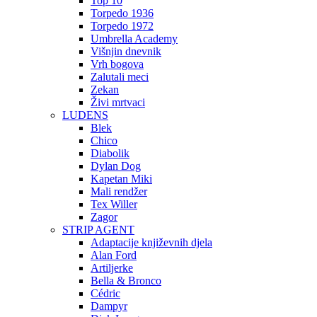
Top 10
Torpedo 1936
Torpedo 1972
Umbrella Academy
Višnjin dnevnik
Vrh bogova
Zalutali meci
Zekan
Živi mrtvaci
LUDENS
Blek
Chico
Diabolik
Dylan Dog
Kapetan Miki
Mali rendžer
Tex Willer
Zagor
STRIP AGENT
Adaptacije književnih djela
Alan Ford
Artiljerke
Bella & Bronco
Cédric
Dampyr