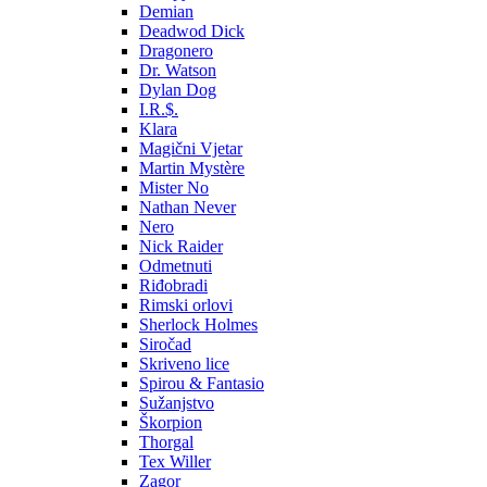
Demian
Deadwod Dick
Dragonero
Dr. Watson
Dylan Dog
I.R.$.
Klara
Magični Vjetar
Martin Mystère
Mister No
Nathan Never
Nero
Nick Raider
Odmetnuti
Riđobradi
Rimski orlovi
Sherlock Holmes
Siročad
Skriveno lice
Spirou & Fantasio
Sužanjstvo
Škorpion
Thorgal
Tex Willer
Zagor