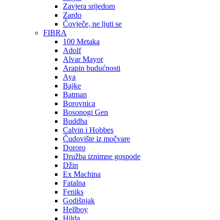
Zavjera srijedom
Zardo
Čovječe, ne ljuti se
FIBRA
100 Metaka
Adolf
Alvar Mayor
Arapin budućnosti
Aya
Bajke
Batman
Borovnica
Bosonogi Gen
Buddha
Calvin i Hobbes
Čudovište iz močvare
Dororo
Družba iznimne gospode
Džin
Ex Machina
Fatalna
Feniks
Godišnjak
Hellboy
Hilda