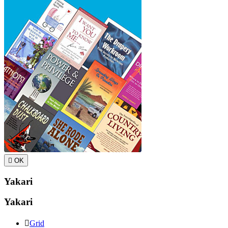

OK
Yakari
Yakari

Grid