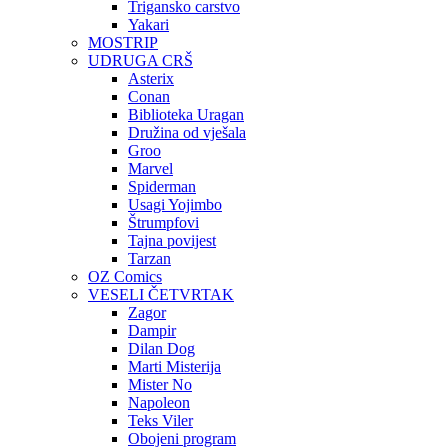
Trigansko carstvo
Yakari
MOSTRIP
UDRUGA CRŠ
Asterix
Conan
Biblioteka Uragan
Družina od vješala
Groo
Marvel
Spiderman
Usagi Yojimbo
Štrumpfovi
Tajna povijest
Tarzan
OZ Comics
VESELI ČETVRTAK
Zagor
Dampir
Dilan Dog
Marti Misterija
Mister No
Napoleon
Teks Viler
Obojeni program