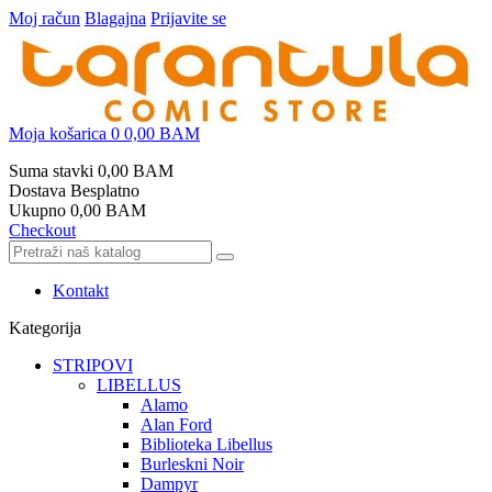
Moj račun
Blagajna
Prijavite se
Moja košarica
0
0,00 BAM
Suma stavki
0,00 BAM
Dostava
Besplatno
Ukupno
0,00 BAM
Checkout
Kontakt
Kategorija
STRIPOVI
LIBELLUS
Alamo
Alan Ford
Biblioteka Libellus
Burleskni Noir
Dampyr