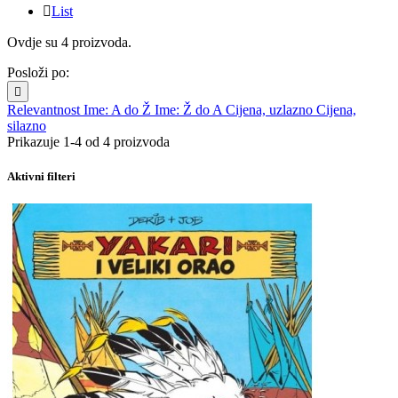

List
Ovdje su 4 proizvoda.
Posloži po:

Relevantnost
Ime: A do Ž
Ime: Ž do A
Cijena, uzlazno
Cijena,
silazno
Prikazuje 1-4 od 4 proizvoda
Aktivni filteri