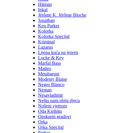
Hitman
Inkal
Jérôme K. Jérôme Bloche
Jonathan
Ken Parker
Kolorka
Kolorka Specijal
Kriminal
Lazarus
Lijepa kuća na jezeru
Locke & Key
Maršal Bass
Matteo
Metabaruni
Modesty Blaise
Negro Blanco
Neman
Nesavladimir
Nešto nam ubija djecu
Nošeni vjetrom
Oda Kirihitu
Opskurni gradovi
Orka
Orka Specijal
Parker