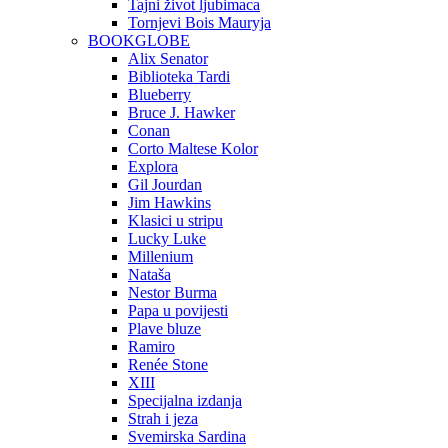
Tajni život ljubimaca
Tornjevi Bois Mauryja
BOOKGLOBE
Alix Senator
Biblioteka Tardi
Blueberry
Bruce J. Hawker
Conan
Corto Maltese Kolor
Explora
Gil Jourdan
Jim Hawkins
Klasici u stripu
Lucky Luke
Millenium
Nataša
Nestor Burma
Papa u povijesti
Plave bluze
Ramiro
Renée Stone
XIII
Specijalna izdanja
Strah i jeza
Svemirska Sardina