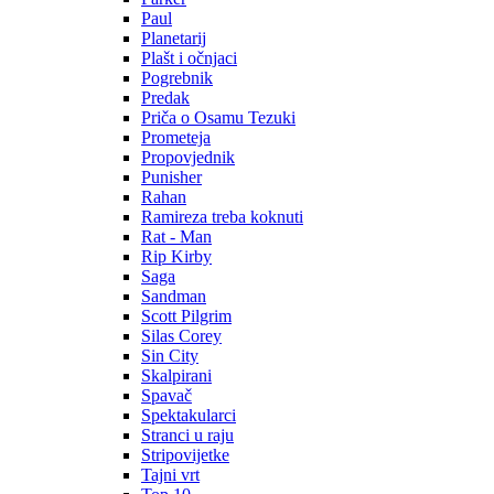
Paul
Planetarij
Plašt i očnjaci
Pogrebnik
Predak
Priča o Osamu Tezuki
Prometeja
Propovjednik
Punisher
Rahan
Ramireza treba koknuti
Rat - Man
Rip Kirby
Saga
Sandman
Scott Pilgrim
Silas Corey
Sin City
Skalpirani
Spavač
Spektakularci
Stranci u raju
Stripovijetke
Tajni vrt