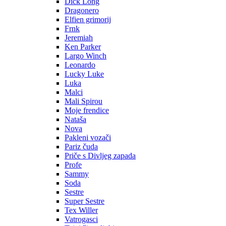
Dick Long
Dragonero
Elfien grimorij
Frnk
Jeremiah
Ken Parker
Largo Winch
Leonardo
Lucky Luke
Luka
Malci
Mali Spirou
Moje frendice
Nataša
Nova
Pakleni vozači
Pariz čuda
Priče s Divljeg zapada
Profe
Sammy
Soda
Sestre
Super Sestre
Tex Willer
Vatrogasci