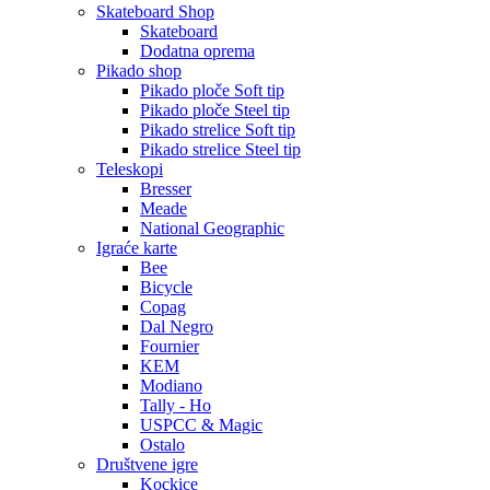
Skateboard Shop
Skateboard
Dodatna oprema
Pikado shop
Pikado ploče Soft tip
Pikado ploče Steel tip
Pikado strelice Soft tip
Pikado strelice Steel tip
Teleskopi
Bresser
Meade
National Geographic
Igraće karte
Bee
Bicycle
Copag
Dal Negro
Fournier
KEM
Modiano
Tally - Ho
USPCC & Magic
Ostalo
Društvene igre
Kockice