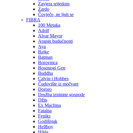
Zavjera srijedom
Zardo
Čovječe, ne ljuti se
FIBRA
100 Metaka
Adolf
Alvar Mayor
Arapin budućnosti
Aya
Bajke
Batman
Borovnica
Bosonogi Gen
Buddha
Calvin i Hobbes
Čudovište iz močvare
Dororo
Družba iznimne gospode
Džin
Ex Machina
Fatalna
Feniks
Godišnjak
Hellboy
Hilda