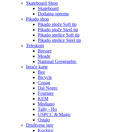
Skateboard Shop
Skateboard
Dodatna oprema
Pikado shop
Pikado ploče Soft tip
Pikado ploče Steel tip
Pikado strelice Soft tip
Pikado strelice Steel tip
Teleskopi
Bresser
Meade
National Geographic
Igraće karte
Bee
Bicycle
Copag
Dal Negro
Fournier
KEM
Modiano
Tally - Ho
USPCC & Magic
Ostalo
Društvene igre
Kockice