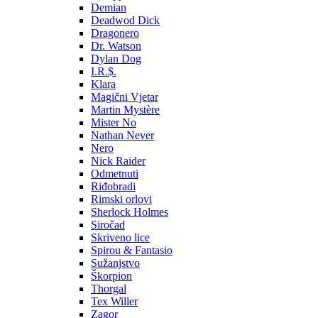
Demian
Deadwod Dick
Dragonero
Dr. Watson
Dylan Dog
I.R.$.
Klara
Magični Vjetar
Martin Mystère
Mister No
Nathan Never
Nero
Nick Raider
Odmetnuti
Riđobradi
Rimski orlovi
Sherlock Holmes
Siročad
Skriveno lice
Spirou & Fantasio
Sužanjstvo
Škorpion
Thorgal
Tex Willer
Zagor