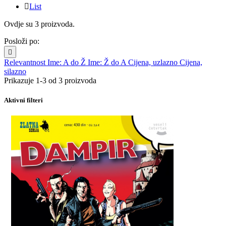

List
Ovdje su 3 proizvoda.
Posloži po:

Relevantnost
Ime: A do Ž
Ime: Ž do A
Cijena, uzlazno
Cijena,
silazno
Prikazuje 1-3 od 3 proizvoda
Aktivni filteri