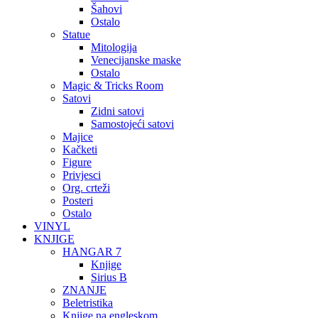
Šahovi
Ostalo
Statue
Mitologija
Venecijanske maske
Ostalo
Magic & Tricks Room
Satovi
Zidni satovi
Samostojeći satovi
Majice
Kačketi
Figure
Privjesci
Org. crteži
Posteri
Ostalo
VINYL
KNJIGE
HANGAR 7
Knjige
Sirius B
ZNANJE
Beletristika
Knjige na engleskom