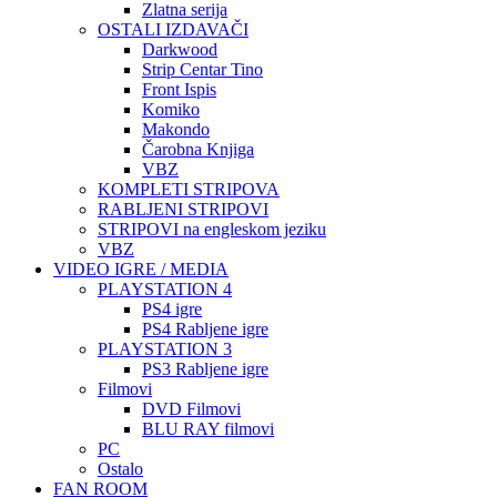
Zlatna serija
OSTALI IZDAVAČI
Darkwood
Strip Centar Tino
Front Ispis
Komiko
Makondo
Čarobna Knjiga
VBZ
KOMPLETI STRIPOVA
RABLJENI STRIPOVI
STRIPOVI na engleskom jeziku
VBZ
VIDEO IGRE / MEDIA
PLAYSTATION 4
PS4 igre
PS4 Rabljene igre
PLAYSTATION 3
PS3 Rabljene igre
Filmovi
DVD Filmovi
BLU RAY filmovi
PC
Ostalo
FAN ROOM