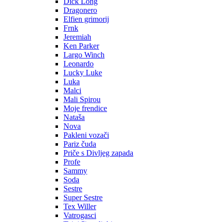
Dick Long
Dragonero
Elfien grimorij
Frnk
Jeremiah
Ken Parker
Largo Winch
Leonardo
Lucky Luke
Luka
Malci
Mali Spirou
Moje frendice
Nataša
Nova
Pakleni vozači
Pariz čuda
Priče s Divljeg zapada
Profe
Sammy
Soda
Sestre
Super Sestre
Tex Willer
Vatrogasci