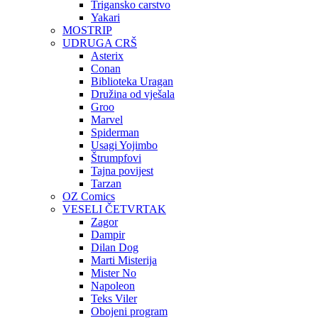
Trigansko carstvo
Yakari
MOSTRIP
UDRUGA CRŠ
Asterix
Conan
Biblioteka Uragan
Družina od vješala
Groo
Marvel
Spiderman
Usagi Yojimbo
Štrumpfovi
Tajna povijest
Tarzan
OZ Comics
VESELI ČETVRTAK
Zagor
Dampir
Dilan Dog
Marti Misterija
Mister No
Napoleon
Teks Viler
Obojeni program