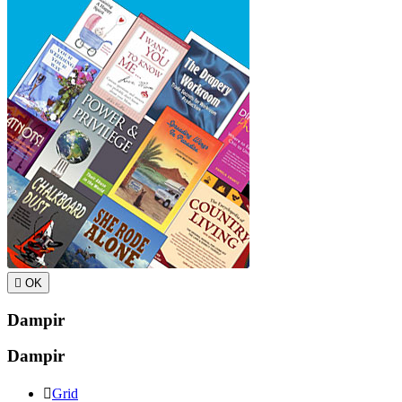

OK
Dampir
Dampir

Grid