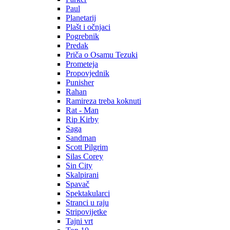
Paul
Planetarij
Plašt i očnjaci
Pogrebnik
Predak
Priča o Osamu Tezuki
Prometeja
Propovjednik
Punisher
Rahan
Ramireza treba koknuti
Rat - Man
Rip Kirby
Saga
Sandman
Scott Pilgrim
Silas Corey
Sin City
Skalpirani
Spavač
Spektakularci
Stranci u raju
Stripovijetke
Tajni vrt