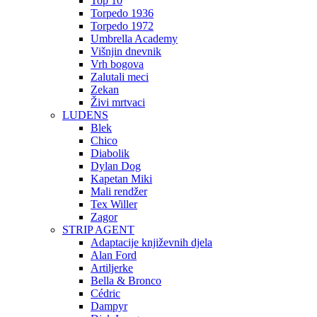
Top 10
Torpedo 1936
Torpedo 1972
Umbrella Academy
Višnjin dnevnik
Vrh bogova
Zalutali meci
Zekan
Živi mrtvaci
LUDENS
Blek
Chico
Diabolik
Dylan Dog
Kapetan Miki
Mali rendžer
Tex Willer
Zagor
STRIP AGENT
Adaptacije književnih djela
Alan Ford
Artiljerke
Bella & Bronco
Cédric
Dampyr