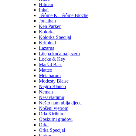
Hitman
Inkal
Jérôme K. Jérôme Bloche
Jonathan
Ken Parker
Kolorka
Kolorka Specijal
Kriminal
Lazarus
Lijepa kuća na jezeru
Locke & Key
Maršal Bass
Matteo
Metabaruni
Modesty Blaise
Negro Blanco
Neman
Nesavladimir
Nešto nam ubija djecu
Nošeni vjetrom
Oda Kirihitu
Opskurni gradovi
Orka
Orka Specijal
Parker