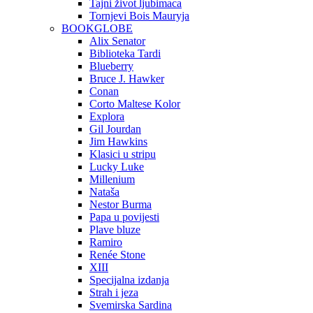
Tajni život ljubimaca
Tornjevi Bois Mauryja
BOOKGLOBE
Alix Senator
Biblioteka Tardi
Blueberry
Bruce J. Hawker
Conan
Corto Maltese Kolor
Explora
Gil Jourdan
Jim Hawkins
Klasici u stripu
Lucky Luke
Millenium
Nataša
Nestor Burma
Papa u povijesti
Plave bluze
Ramiro
Renée Stone
XIII
Specijalna izdanja
Strah i jeza
Svemirska Sardina