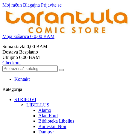
Moj račun
Blagajna
Prijavite se
Moja košarica
0
0,00 BAM
Suma stavki
0,00 BAM
Dostava
Besplatno
Ukupno
0,00 BAM
Checkout
Kontakt
Kategorija
STRIPOVI
LIBELLUS
Alamo
Alan Ford
Biblioteka Libellus
Burleskni Noir
Dampyr