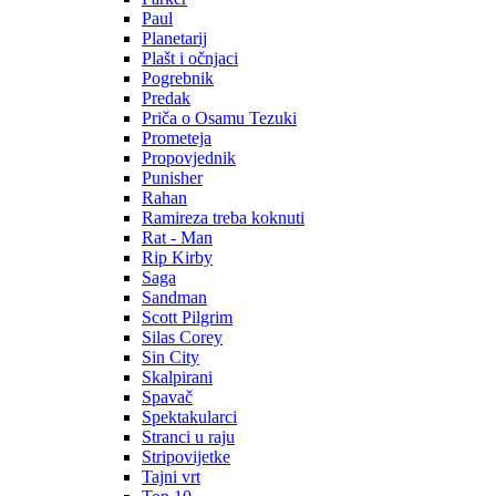
Paul
Planetarij
Plašt i očnjaci
Pogrebnik
Predak
Priča o Osamu Tezuki
Prometeja
Propovjednik
Punisher
Rahan
Ramireza treba koknuti
Rat - Man
Rip Kirby
Saga
Sandman
Scott Pilgrim
Silas Corey
Sin City
Skalpirani
Spavač
Spektakularci
Stranci u raju
Stripovijetke
Tajni vrt