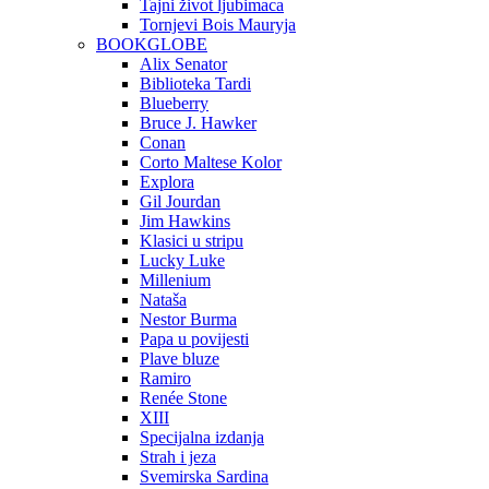
Tajni život ljubimaca
Tornjevi Bois Mauryja
BOOKGLOBE
Alix Senator
Biblioteka Tardi
Blueberry
Bruce J. Hawker
Conan
Corto Maltese Kolor
Explora
Gil Jourdan
Jim Hawkins
Klasici u stripu
Lucky Luke
Millenium
Nataša
Nestor Burma
Papa u povijesti
Plave bluze
Ramiro
Renée Stone
XIII
Specijalna izdanja
Strah i jeza
Svemirska Sardina