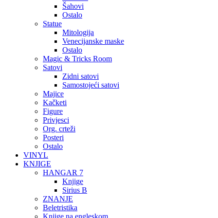
Šahovi
Ostalo
Statue
Mitologija
Venecijanske maske
Ostalo
Magic & Tricks Room
Satovi
Zidni satovi
Samostojeći satovi
Majice
Kačketi
Figure
Privjesci
Org. crteži
Posteri
Ostalo
VINYL
KNJIGE
HANGAR 7
Knjige
Sirius B
ZNANJE
Beletristika
Knjige na engleskom