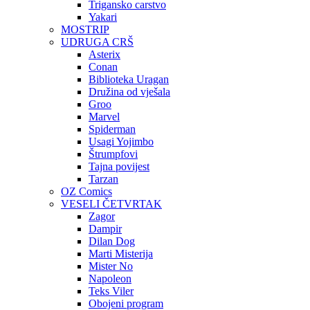
Trigansko carstvo
Yakari
MOSTRIP
UDRUGA CRŠ
Asterix
Conan
Biblioteka Uragan
Družina od vješala
Groo
Marvel
Spiderman
Usagi Yojimbo
Štrumpfovi
Tajna povijest
Tarzan
OZ Comics
VESELI ČETVRTAK
Zagor
Dampir
Dilan Dog
Marti Misterija
Mister No
Napoleon
Teks Viler
Obojeni program