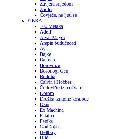
Zavjera srijedom
Zardo
Čovječe, ne ljuti se
FIBRA
100 Metaka
Adolf
Alvar Mayor
Arapin budućnosti
Aya
Bajke
Batman
Borovnica
Bosonogi Gen
Buddha
Calvin i Hobbes
Čudovište iz močvare
Dororo
Družba iznimne gospode
Džin
Ex Machina
Fatalna
Feniks
Godišnjak
Hellboy
Hilda