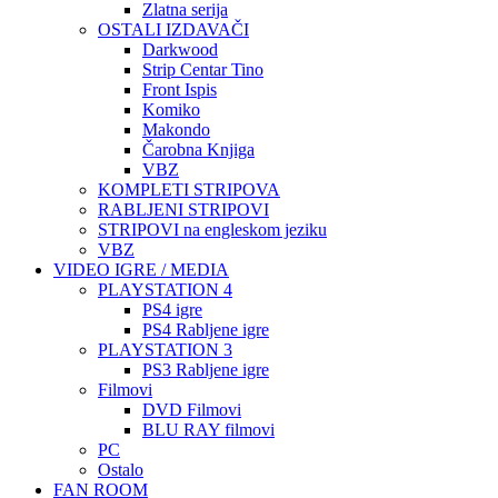
Zlatna serija
OSTALI IZDAVAČI
Darkwood
Strip Centar Tino
Front Ispis
Komiko
Makondo
Čarobna Knjiga
VBZ
KOMPLETI STRIPOVA
RABLJENI STRIPOVI
STRIPOVI na engleskom jeziku
VBZ
VIDEO IGRE / MEDIA
PLAYSTATION 4
PS4 igre
PS4 Rabljene igre
PLAYSTATION 3
PS3 Rabljene igre
Filmovi
DVD Filmovi
BLU RAY filmovi
PC
Ostalo
FAN ROOM