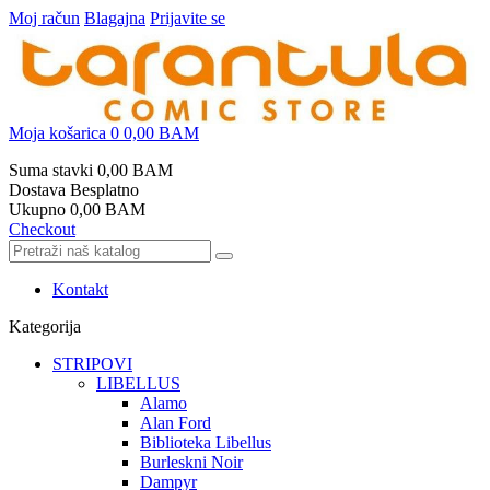
Moj račun
Blagajna
Prijavite se
Moja košarica
0
0,00 BAM
Suma stavki
0,00 BAM
Dostava
Besplatno
Ukupno
0,00 BAM
Checkout
Kontakt
Kategorija
STRIPOVI
LIBELLUS
Alamo
Alan Ford
Biblioteka Libellus
Burleskni Noir
Dampyr