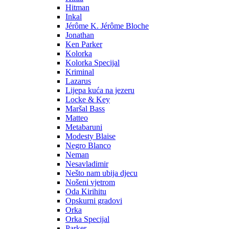
Hitman
Inkal
Jérôme K. Jérôme Bloche
Jonathan
Ken Parker
Kolorka
Kolorka Specijal
Kriminal
Lazarus
Lijepa kuća na jezeru
Locke & Key
Maršal Bass
Matteo
Metabaruni
Modesty Blaise
Negro Blanco
Neman
Nesavladimir
Nešto nam ubija djecu
Nošeni vjetrom
Oda Kirihitu
Opskurni gradovi
Orka
Orka Specijal
Parker