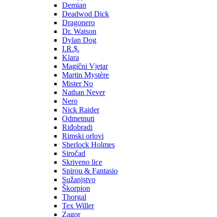
Demian
Deadwod Dick
Dragonero
Dr. Watson
Dylan Dog
I.R.$.
Klara
Magični Vjetar
Martin Mystère
Mister No
Nathan Never
Nero
Nick Raider
Odmetnuti
Riđobradi
Rimski orlovi
Sherlock Holmes
Siročad
Skriveno lice
Spirou & Fantasio
Sužanjstvo
Škorpion
Thorgal
Tex Willer
Zagor