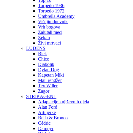
Top 10
Torpedo 1936
Torpedo 1972
Umbrella Academy
Višnjin dnevnik
Vrh bogova
Zalutali meci
Zekan
Živi mrtvaci
LUDENS
Blek
Chico
Diabolik
Dylan Dog
Kapetan Miki
Mali rendžer
Tex Willer
Zagor
STRIP AGENT
Adaptacije književnih djela
Alan Ford
Artiljerke
Bella & Bronco
Cédric
Dampyr