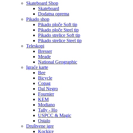
Skateboard Shop
Skateboard
Dodatna oprema
Pikado shop
Pikado ploče Soft tip
Pikado ploče Steel tip
Pikado strelice Soft tip
Pikado strelice Steel tip
Teleskopi
Bresser
Meade
National Geographic
Igraće karte
Bee
Bicycle
Copag
Dal Negro
Fournier
KEM
Modiano
Tally - Ho
USPCC & Magic
Ostalo
Društvene igre
Kockice