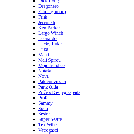
Dick Long
Dragonero
Elfien grimorij
Frnk
Jeremiah
Ken Parker
Largo Winch
Leonardo
Lucky Luke
Luka
Malci
Mali Spirou
Moje frendice
Nataša
Nova
Pakleni vozači
Pariz čuda
Priče s Divljeg zapada
Profe
Sammy
Soda
Sestre
Super Sestre
Tex Willer
Vatrogasci