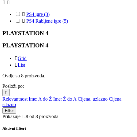



PS4 igre
(3)

PS4 Rabljene igre
(5)
PLAYSTATION 4
PLAYSTATION 4

Grid

List
Ovdje su 8 proizvoda.
Posloži po:

Relevantnost
Ime: A do Ž
Ime: Ž do A
Cijena, uzlazno
Cijena,
silazno
Filter
Prikazuje 1-8 od 8 proizvoda
Aktivni filteri