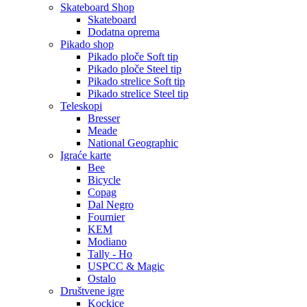
Skateboard Shop
Skateboard
Dodatna oprema
Pikado shop
Pikado ploče Soft tip
Pikado ploče Steel tip
Pikado strelice Soft tip
Pikado strelice Steel tip
Teleskopi
Bresser
Meade
National Geographic
Igraće karte
Bee
Bicycle
Copag
Dal Negro
Fournier
KEM
Modiano
Tally - Ho
USPCC & Magic
Ostalo
Društvene igre
Kockice