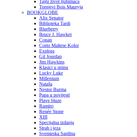
Tajni život ljubimaca
Tornjevi Bois Mauryja
BOOKGLOBE
Alix Senator
Biblioteka Tardi
Blueberry
Bruce J. Hawker
Conan
Corto Maltese Kolor
Explora
Gil Jourdan
Jim Hawkins
Klasici u stripu
Lucky Luke
Millenium
Nataša
Nestor Burma
Papa u povijesti
Plave bluze
Ramiro
Renée Stone
XIII
Specijalna izdanja
Strah i jeza
Svemirska Sardina