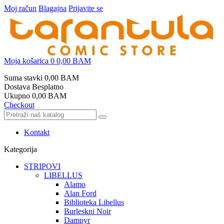
Moj račun
Blagajna
Prijavite se
Moja košarica
0
0,00 BAM
Suma stavki
0,00 BAM
Dostava
Besplatno
Ukupno
0,00 BAM
Checkout
Kontakt
Kategorija
STRIPOVI
LIBELLUS
Alamo
Alan Ford
Biblioteka Libellus
Burleskni Noir
Dampyr