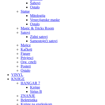
Šahovi
Ostalo
Statue
Mitologija
Venecijanske maske
Ostalo
Magic & Tricks Room
Satovi
Zidni satovi
Samostojeći satovi
Majice
Kačketi
Figure
Privjesci
Org. crteži
Posteri
Ostalo
VINYL
KNJIGE
HANGAR 7
Knjige
Sirius B
ZNANJE
Beletristika
Knjige na engleskom