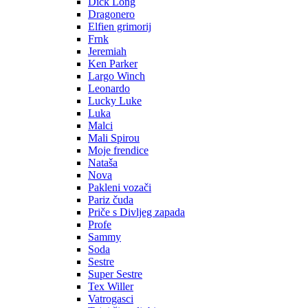
Dick Long
Dragonero
Elfien grimorij
Frnk
Jeremiah
Ken Parker
Largo Winch
Leonardo
Lucky Luke
Luka
Malci
Mali Spirou
Moje frendice
Nataša
Nova
Pakleni vozači
Pariz čuda
Priče s Divljeg zapada
Profe
Sammy
Soda
Sestre
Super Sestre
Tex Willer
Vatrogasci