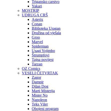
Trigansko carstvo
Yakari
MOSTRIP
UDRUGA CRŠ
Asterix
Conan
Biblioteka Uragan
Družina od vješala
Groo
Marvel
Spiderman
Usagi Yojimbo
Štrumpfovi
Tajna povijest
Tarzan
OZ Comics
VESELI ČETVRTAK
Zagor
Dampir
Dilan Dog
Marti Misterija
Mister No
Napoleon
Teks Viler
Obojeni program