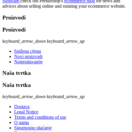
Software
,check out PrestaShop's
ecommerce blog
for news and
advices about selling online and running your ecommerce website.
Proizvodi
Proizvodi
keyboard_arrow_down
keyboard_arrow_up
Snižena cijena
Novi proizvodi
Najprodavanije
Naša tvrtka
Naša tvrtka
keyboard_arrow_down
keyboard_arrow_up
Dostava
Legal Notice
Terms and conditions of use
O nama
Sigurnosno plaćanje