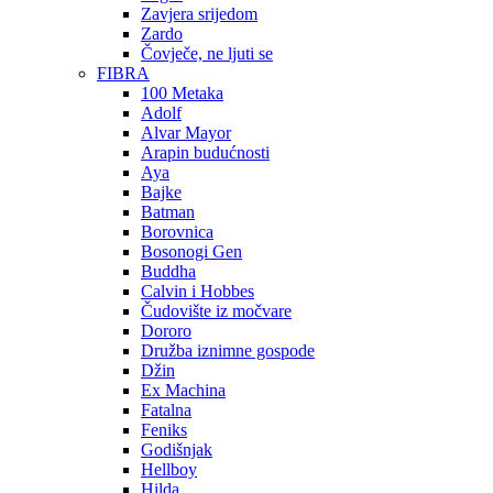
Zavjera srijedom
Zardo
Čovječe, ne ljuti se
FIBRA
100 Metaka
Adolf
Alvar Mayor
Arapin budućnosti
Aya
Bajke
Batman
Borovnica
Bosonogi Gen
Buddha
Calvin i Hobbes
Čudovište iz močvare
Dororo
Družba iznimne gospode
Džin
Ex Machina
Fatalna
Feniks
Godišnjak
Hellboy
Hilda