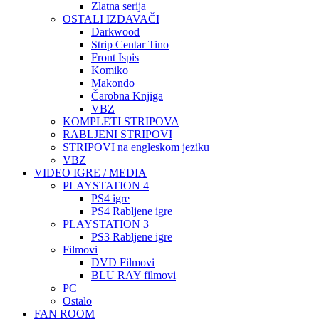
Zlatna serija
OSTALI IZDAVAČI
Darkwood
Strip Centar Tino
Front Ispis
Komiko
Makondo
Čarobna Knjiga
VBZ
KOMPLETI STRIPOVA
RABLJENI STRIPOVI
STRIPOVI na engleskom jeziku
VBZ
VIDEO IGRE / MEDIA
PLAYSTATION 4
PS4 igre
PS4 Rabljene igre
PLAYSTATION 3
PS3 Rabljene igre
Filmovi
DVD Filmovi
BLU RAY filmovi
PC
Ostalo
FAN ROOM