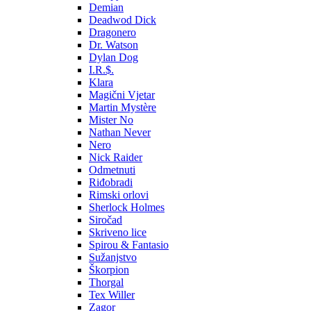
Demian
Deadwod Dick
Dragonero
Dr. Watson
Dylan Dog
I.R.$.
Klara
Magični Vjetar
Martin Mystère
Mister No
Nathan Never
Nero
Nick Raider
Odmetnuti
Riđobradi
Rimski orlovi
Sherlock Holmes
Siročad
Skriveno lice
Spirou & Fantasio
Sužanjstvo
Škorpion
Thorgal
Tex Willer
Zagor