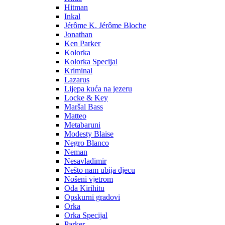
Hitman
Inkal
Jérôme K. Jérôme Bloche
Jonathan
Ken Parker
Kolorka
Kolorka Specijal
Kriminal
Lazarus
Lijepa kuća na jezeru
Locke & Key
Maršal Bass
Matteo
Metabaruni
Modesty Blaise
Negro Blanco
Neman
Nesavladimir
Nešto nam ubija djecu
Nošeni vjetrom
Oda Kirihitu
Opskurni gradovi
Orka
Orka Specijal
Parker