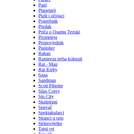
Paul
Planetarij
Plašt i očnjaci
Pogrebnik
Predak
Priča o Osamu Tezuki
Prometeja
Propovjednik
Punisher
Rahan
Ramireza treba koknuti
Rat - Man
Rip Kirby
Saga
Sandman
Scott Pilgrim
Silas Corey
Sin City
Skalpirani
Spavač
Spektakularci
Stranci u raju
Stripovijetke
Tajni vrt