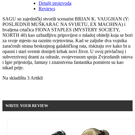
Detalji proizvoda
Reviews
SAGU su zajednički stvorili scenarist BRIAN K. VAUGHAN (Y:
POSLJEDNJI MUŠKARAC NA SVIJETU, EX MACHINA) i
hvaljena crtačica FIONA STAPLES (MYSTERY SOCIETY,
NORTH 40) kao uzbudljivu pripovijest o mladoj obitelji koja se bori
za svoje mjesto na raznim svjetovima. Kad se zaljube dva vojnika
zaraćenih strana beskrajnog galaktičkog rata, riskiraju sve kako bi u
opasni i stari svemir donijeli krhak novi život. U ovoj privlačnoj i
subverzivnoj drami za odrasle, svojevrsnom spoju Zvjezdanih ratova
i Igre prijestolja, fantasy i znanstvena fantastika pomireni su kao
nikad prije.
Na skladištu
3 Artikli
Be the first to write your review !
WRITE YOUR REVIEW