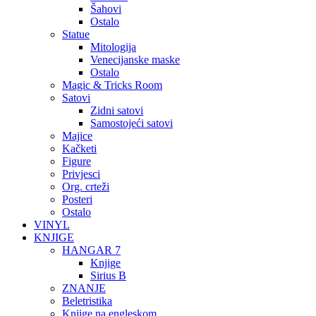
Šahovi
Ostalo
Statue
Mitologija
Venecijanske maske
Ostalo
Magic & Tricks Room
Satovi
Zidni satovi
Samostojeći satovi
Majice
Kačketi
Figure
Privjesci
Org. crteži
Posteri
Ostalo
VINYL
KNJIGE
HANGAR 7
Knjige
Sirius B
ZNANJE
Beletristika
Knjige na engleskom