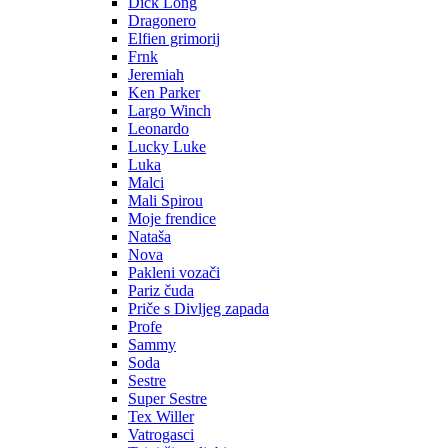
Dick Long
Dragonero
Elfien grimorij
Frnk
Jeremiah
Ken Parker
Largo Winch
Leonardo
Lucky Luke
Luka
Malci
Mali Spirou
Moje frendice
Nataša
Nova
Pakleni vozači
Pariz čuda
Priče s Divljeg zapada
Profe
Sammy
Soda
Sestre
Super Sestre
Tex Willer
Vatrogasci