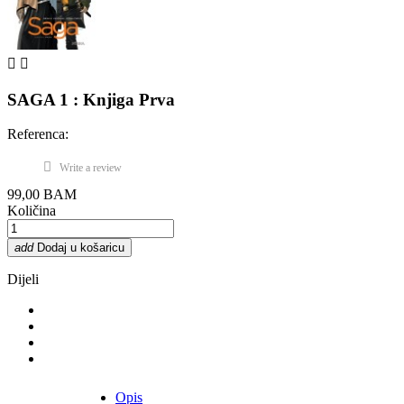


SAGA 1 : Knjiga Prva
Referenca:
Write a review
99,00 BAM
Količina
add
Dodaj u košaricu
Dijeli
Opis