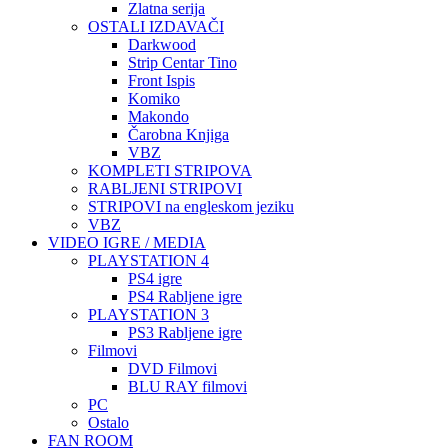
Zlatna serija
OSTALI IZDAVAČI
Darkwood
Strip Centar Tino
Front Ispis
Komiko
Makondo
Čarobna Knjiga
VBZ
KOMPLETI STRIPOVA
RABLJENI STRIPOVI
STRIPOVI na engleskom jeziku
VBZ
VIDEO IGRE / MEDIA
PLAYSTATION 4
PS4 igre
PS4 Rabljene igre
PLAYSTATION 3
PS3 Rabljene igre
Filmovi
DVD Filmovi
BLU RAY filmovi
PC
Ostalo
FAN ROOM