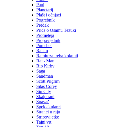
Paul
Planetarij
Plašt i očnjaci
Pogrebnik
Predak
Priča o Osamu Tezuki
Prometeja
Propovjednik
Punisher
Rahan
Ramireza treba koknuti
Rat - Man
Rip Kirby
Saga
Sandman
Scott Pilgrim
Silas Corey
Sin City
Skalpirani
Spavač
Spektakularci
Stranci u raju
Stripovijetke
Tajni vrt