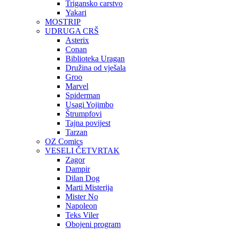
Trigansko carstvo
Yakari
MOSTRIP
UDRUGA CRŠ
Asterix
Conan
Biblioteka Uragan
Družina od vješala
Groo
Marvel
Spiderman
Usagi Yojimbo
Štrumpfovi
Tajna povijest
Tarzan
OZ Comics
VESELI ČETVRTAK
Zagor
Dampir
Dilan Dog
Marti Misterija
Mister No
Napoleon
Teks Viler
Obojeni program