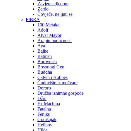
Zavjera srijedom
Zardo
Čovječe, ne ljuti se
FIBRA
100 Metaka
Adolf
Alvar Mayor
Arapin budućnosti
Aya
Bajke
Batman
Borovnica
Bosonogi Gen
Buddha
Calvin i Hobbes
Čudovište iz močvare
Dororo
Družba iznimne gospode
Džin
Ex Machina
Fatalna
Feniks
Godišnjak
Hellboy
Hilda