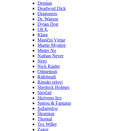
Demian
Deadwod Dick
Dragonero
Dr. Watson
Dylan Dog
I.R.$.
Klara
Magični Vjetar
Martin Mystère
Mister No
Nathan Never
Nero
Nick Raider
Odmetnuti
Riđobradi
Rimski orlovi
Sherlock Holmes
Siročad
Skriveno lice
Spirou & Fantasio
Sužanjstvo
Škorpion
Thorgal
Tex Willer
Zagor