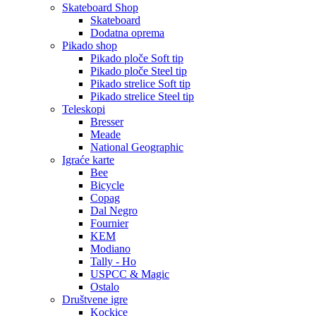
Skateboard Shop
Skateboard
Dodatna oprema
Pikado shop
Pikado ploče Soft tip
Pikado ploče Steel tip
Pikado strelice Soft tip
Pikado strelice Steel tip
Teleskopi
Bresser
Meade
National Geographic
Igraće karte
Bee
Bicycle
Copag
Dal Negro
Fournier
KEM
Modiano
Tally - Ho
USPCC & Magic
Ostalo
Društvene igre
Kockice