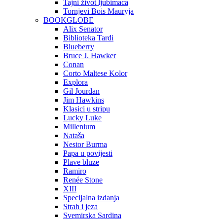
Tajni život ljubimaca
Tornjevi Bois Mauryja
BOOKGLOBE
Alix Senator
Biblioteka Tardi
Blueberry
Bruce J. Hawker
Conan
Corto Maltese Kolor
Explora
Gil Jourdan
Jim Hawkins
Klasici u stripu
Lucky Luke
Millenium
Nataša
Nestor Burma
Papa u povijesti
Plave bluze
Ramiro
Renée Stone
XIII
Specijalna izdanja
Strah i jeza
Svemirska Sardina