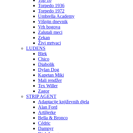
Top 10
Torpedo 1936
Torpedo 1972
Umbrella Academy
Višnjin dnevnik
Vrh bogova
Zalutali meci
Zekan
Živi mrtvaci
LUDENS
Blek
Chico
Diabolik
Dylan Dog
Kapetan Miki
Mali rendžer
Tex Willer
Zagor
STRIP AGENT
Adaptacije književnih djela
Alan Ford
Artiljerke
Bella & Bronco
Cédric
Dampyr