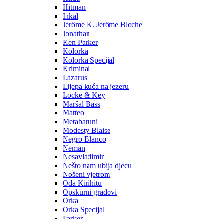
Hitman
Inkal
Jérôme K. Jérôme Bloche
Jonathan
Ken Parker
Kolorka
Kolorka Specijal
Kriminal
Lazarus
Lijepa kuća na jezeru
Locke & Key
Maršal Bass
Matteo
Metabaruni
Modesty Blaise
Negro Blanco
Neman
Nesavladimir
Nešto nam ubija djecu
Nošeni vjetrom
Oda Kirihitu
Opskurni gradovi
Orka
Orka Specijal
Parker