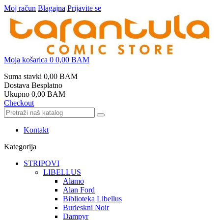
Moj račun
Blagajna
Prijavite se
Moja košarica
0
0,00 BAM
Suma stavki
0,00 BAM
Dostava
Besplatno
Ukupno
0,00 BAM
Checkout
Kontakt
Kategorija
STRIPOVI
LIBELLUS
Alamo
Alan Ford
Biblioteka Libellus
Burleskni Noir
Dampyr