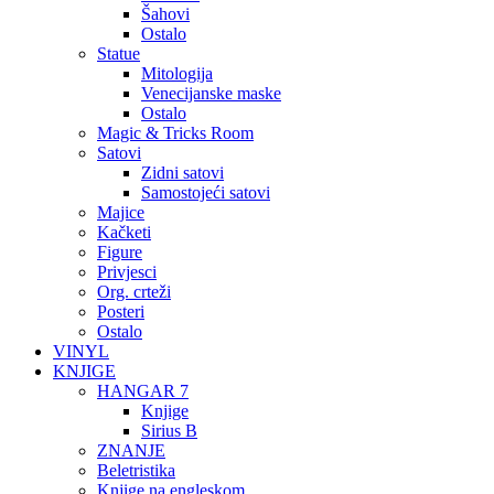
Šahovi
Ostalo
Statue
Mitologija
Venecijanske maske
Ostalo
Magic & Tricks Room
Satovi
Zidni satovi
Samostojeći satovi
Majice
Kačketi
Figure
Privjesci
Org. crteži
Posteri
Ostalo
VINYL
KNJIGE
HANGAR 7
Knjige
Sirius B
ZNANJE
Beletristika
Knjige na engleskom