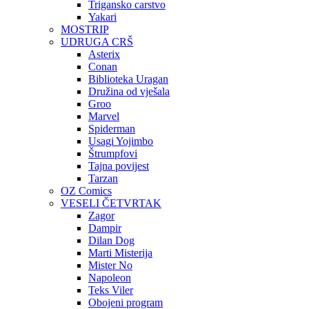
Trigansko carstvo
Yakari
MOSTRIP
UDRUGA CRŠ
Asterix
Conan
Biblioteka Uragan
Družina od vješala
Groo
Marvel
Spiderman
Usagi Yojimbo
Štrumpfovi
Tajna povijest
Tarzan
OZ Comics
VESELI ČETVRTAK
Zagor
Dampir
Dilan Dog
Marti Misterija
Mister No
Napoleon
Teks Viler
Obojeni program