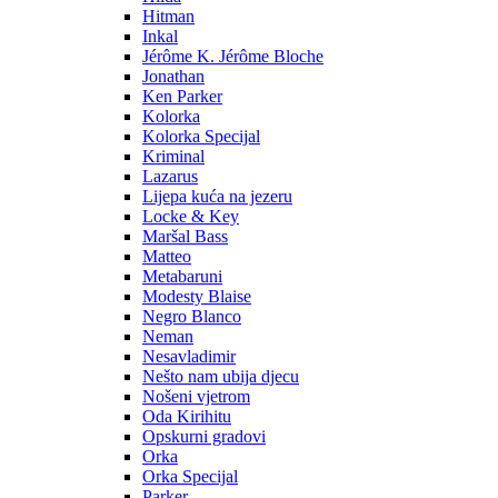
Hitman
Inkal
Jérôme K. Jérôme Bloche
Jonathan
Ken Parker
Kolorka
Kolorka Specijal
Kriminal
Lazarus
Lijepa kuća na jezeru
Locke & Key
Maršal Bass
Matteo
Metabaruni
Modesty Blaise
Negro Blanco
Neman
Nesavladimir
Nešto nam ubija djecu
Nošeni vjetrom
Oda Kirihitu
Opskurni gradovi
Orka
Orka Specijal
Parker