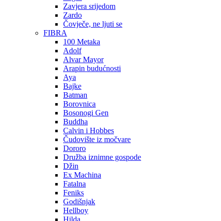
Zavjera srijedom
Zardo
Čovječe, ne ljuti se
FIBRA
100 Metaka
Adolf
Alvar Mayor
Arapin budućnosti
Aya
Bajke
Batman
Borovnica
Bosonogi Gen
Buddha
Calvin i Hobbes
Čudovište iz močvare
Dororo
Družba iznimne gospode
Džin
Ex Machina
Fatalna
Feniks
Godišnjak
Hellboy
Hilda