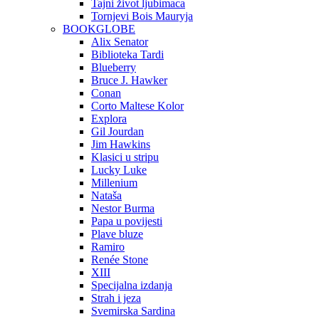
Tajni život ljubimaca
Tornjevi Bois Mauryja
BOOKGLOBE
Alix Senator
Biblioteka Tardi
Blueberry
Bruce J. Hawker
Conan
Corto Maltese Kolor
Explora
Gil Jourdan
Jim Hawkins
Klasici u stripu
Lucky Luke
Millenium
Nataša
Nestor Burma
Papa u povijesti
Plave bluze
Ramiro
Renée Stone
XIII
Specijalna izdanja
Strah i jeza
Svemirska Sardina