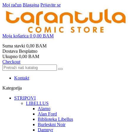
Moj račun
Blagajna
Prijavite se
Moja košarica
0
0,00 BAM
Suma stavki
0,00 BAM
Dostava
Besplatno
Ukupno
0,00 BAM
Checkout
Kontakt
Kategorija
STRIPOVI
LIBELLUS
Alamo
Alan Ford
Biblioteka Libellus
Burleskni Noir
Dampyr