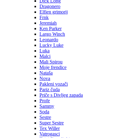
Dick Long
Dragonero
Elfien grimorij
Frnk
Jeremiah
Ken Parker
Largo Winch
Leonardo
Lucky Luke
Luka
Malci
Mali Spirou
Moje frendice
Nataša
Nova
Pakleni vozači
Pariz čuda
Priče s Divljeg zapada
Profe
Sammy
Soda
Sestre
Super Sestre
Tex Willer
Vatrogasci