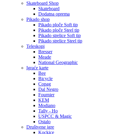
Skateboard Shop
Skateboard
Dodatna oprema
Pikado shop
Pikado ploče Soft tip
Pikado ploče Steel tip
Pikado strelice Soft tip
Pikado strelice Steel tip
Teleskopi
Bresser
Meade
National Geographic
Igraće karte
Bee
Bicycle
Copag
Dal Negro
Fournier
KEM
Modiano
Tally - Ho
USPCC & Magic
Ostalo
Društvene igre
Kockice