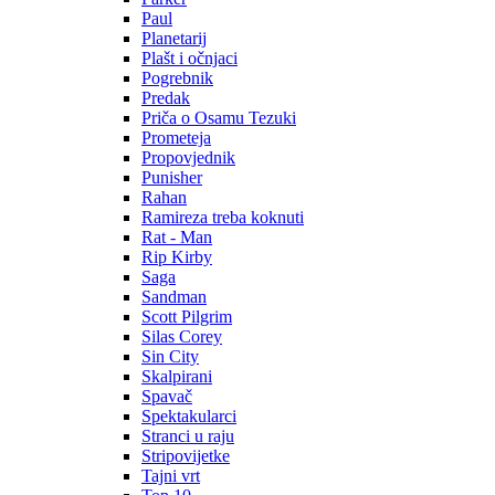
Paul
Planetarij
Plašt i očnjaci
Pogrebnik
Predak
Priča o Osamu Tezuki
Prometeja
Propovjednik
Punisher
Rahan
Ramireza treba koknuti
Rat - Man
Rip Kirby
Saga
Sandman
Scott Pilgrim
Silas Corey
Sin City
Skalpirani
Spavač
Spektakularci
Stranci u raju
Stripovijetke
Tajni vrt