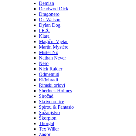
Demian
Deadwod Dick
Dragonero
Dr. Watson
Dylan Dog
I.R.$.
Klara
Magični Vjetar
Martin Mystère
Mister No
Nathan Never
Nero
Nick Raider
Odmetnuti
Riđobradi
Rimski orlovi
Sherlock Holmes
Siročad
Skriveno lice
Spirou & Fantasio
Sužanjstvo
Škorpion
Thorgal
Tex Willer
Zagor