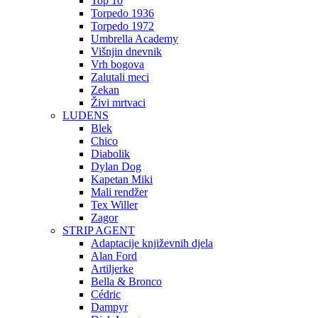
Top 10
Torpedo 1936
Torpedo 1972
Umbrella Academy
Višnjin dnevnik
Vrh bogova
Zalutali meci
Zekan
Živi mrtvaci
LUDENS
Blek
Chico
Diabolik
Dylan Dog
Kapetan Miki
Mali rendžer
Tex Willer
Zagor
STRIP AGENT
Adaptacije književnih djela
Alan Ford
Artiljerke
Bella & Bronco
Cédric
Dampyr