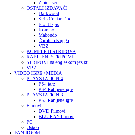
Zlatna serija
OSTALI IZDAVAČI
Darkwood
Strip Centar Tino
Front Ispis
Komiko
Makondo
Čarobna Knjiga
VBZ
KOMPLETI STRIPOVA
RABLJENI STRIPOVI
STRIPOVI na engleskom jeziku
VBZ
VIDEO IGRE / MEDIA
PLAYSTATION 4
PS4 igre
PS4 Rabljene igre
PLAYSTATION 3
PS3 Rabljene igre
Filmovi
DVD Filmovi
BLU RAY filmovi
PC
Ostalo
FAN ROOM