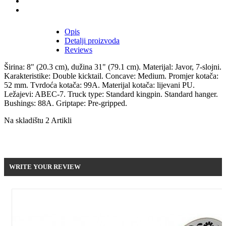
Opis
Detalji proizvoda
Reviews
Širina: 8" (20.3 cm), dužina 31" (79.1 cm). Materijal: Javor, 7-slojni.
Karakteristike: Double kicktail. Concave: Medium. Promjer kotača:
52 mm. Tvrdoća kotača: 99A. Materijal kotača: lijevani PU.
Ležajevi: ABEC-7. Truck type: Standard kingpin. Standard hanger.
Bushings: 88A. Griptape: Pre-gripped.
Na skladištu
2 Artikli
Be the first to write your review !
WRITE YOUR REVIEW