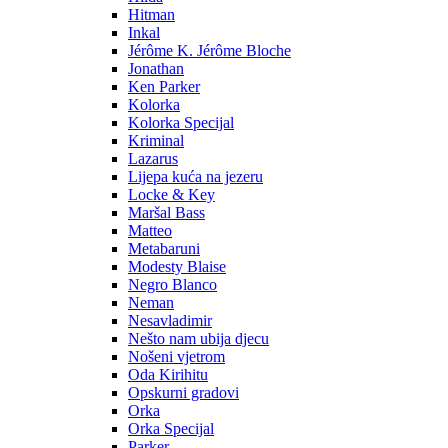
Hitman
Inkal
Jérôme K. Jérôme Bloche
Jonathan
Ken Parker
Kolorka
Kolorka Specijal
Kriminal
Lazarus
Lijepa kuća na jezeru
Locke & Key
Maršal Bass
Matteo
Metabaruni
Modesty Blaise
Negro Blanco
Neman
Nesavladimir
Nešto nam ubija djecu
Nošeni vjetrom
Oda Kirihitu
Opskurni gradovi
Orka
Orka Specijal
Parker