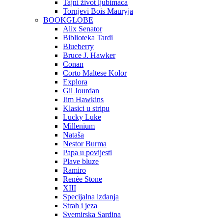
Tajni život ljubimaca
Tornjevi Bois Mauryja
BOOKGLOBE
Alix Senator
Biblioteka Tardi
Blueberry
Bruce J. Hawker
Conan
Corto Maltese Kolor
Explora
Gil Jourdan
Jim Hawkins
Klasici u stripu
Lucky Luke
Millenium
Nataša
Nestor Burma
Papa u povijesti
Plave bluze
Ramiro
Renée Stone
XIII
Specijalna izdanja
Strah i jeza
Svemirska Sardina