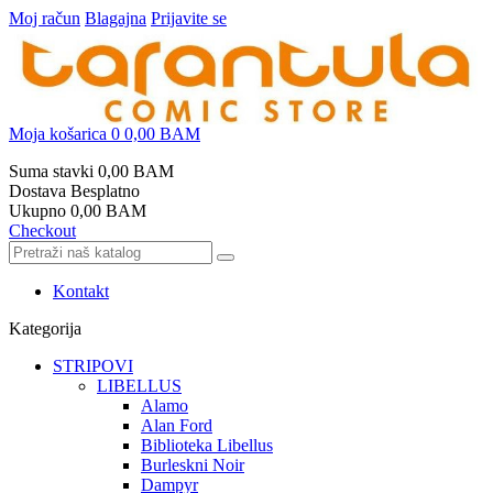
Moj račun
Blagajna
Prijavite se
Moja košarica
0
0,00 BAM
Suma stavki
0,00 BAM
Dostava
Besplatno
Ukupno
0,00 BAM
Checkout
Kontakt
Kategorija
STRIPOVI
LIBELLUS
Alamo
Alan Ford
Biblioteka Libellus
Burleskni Noir
Dampyr