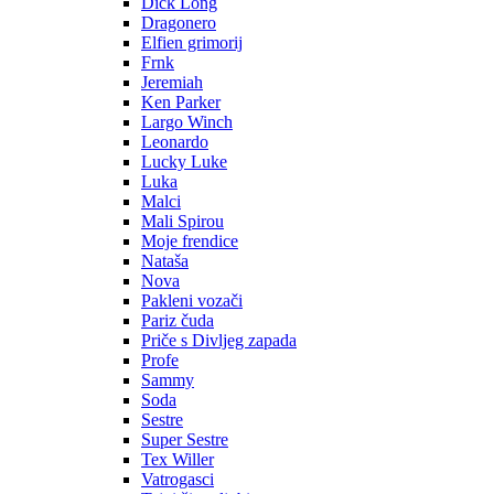
Dick Long
Dragonero
Elfien grimorij
Frnk
Jeremiah
Ken Parker
Largo Winch
Leonardo
Lucky Luke
Luka
Malci
Mali Spirou
Moje frendice
Nataša
Nova
Pakleni vozači
Pariz čuda
Priče s Divljeg zapada
Profe
Sammy
Soda
Sestre
Super Sestre
Tex Willer
Vatrogasci