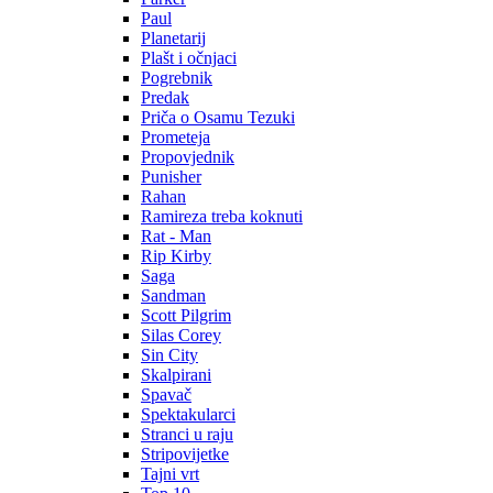
Paul
Planetarij
Plašt i očnjaci
Pogrebnik
Predak
Priča o Osamu Tezuki
Prometeja
Propovjednik
Punisher
Rahan
Ramireza treba koknuti
Rat - Man
Rip Kirby
Saga
Sandman
Scott Pilgrim
Silas Corey
Sin City
Skalpirani
Spavač
Spektakularci
Stranci u raju
Stripovijetke
Tajni vrt