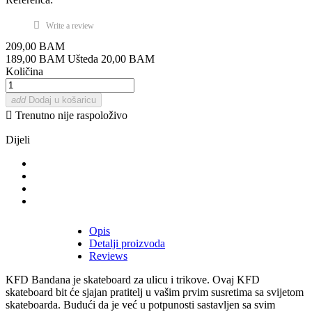
Write a review
209,00 BAM
189,00 BAM
Ušteda 20,00 BAM
Količina
add
Dodaj u košaricu

Trenutno nije raspoloživo
Dijeli
Opis
Detalji proizvoda
Reviews
KFD Bandana je skateboard za ulicu i trikove. Ovaj KFD
skateboard bit će sjajan pratitelj u vašim prvim susretima sa svijetom
skateboarda. Budući da je već u potpunosti sastavljen sa svim