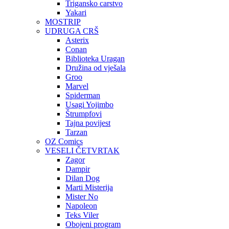
Trigansko carstvo
Yakari
MOSTRIP
UDRUGA CRŠ
Asterix
Conan
Biblioteka Uragan
Družina od vješala
Groo
Marvel
Spiderman
Usagi Yojimbo
Štrumpfovi
Tajna povijest
Tarzan
OZ Comics
VESELI ČETVRTAK
Zagor
Dampir
Dilan Dog
Marti Misterija
Mister No
Napoleon
Teks Viler
Obojeni program