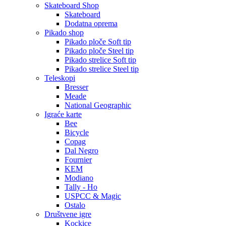
Skateboard Shop
Skateboard
Dodatna oprema
Pikado shop
Pikado ploče Soft tip
Pikado ploče Steel tip
Pikado strelice Soft tip
Pikado strelice Steel tip
Teleskopi
Bresser
Meade
National Geographic
Igraće karte
Bee
Bicycle
Copag
Dal Negro
Fournier
KEM
Modiano
Tally - Ho
USPCC & Magic
Ostalo
Društvene igre
Kockice