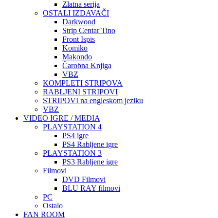
Zlatna serija
OSTALI IZDAVAČI
Darkwood
Strip Centar Tino
Front Ispis
Komiko
Makondo
Čarobna Knjiga
VBZ
KOMPLETI STRIPOVA
RABLJENI STRIPOVI
STRIPOVI na engleskom jeziku
VBZ
VIDEO IGRE / MEDIA
PLAYSTATION 4
PS4 igre
PS4 Rabljene igre
PLAYSTATION 3
PS3 Rabljene igre
Filmovi
DVD Filmovi
BLU RAY filmovi
PC
Ostalo
FAN ROOM