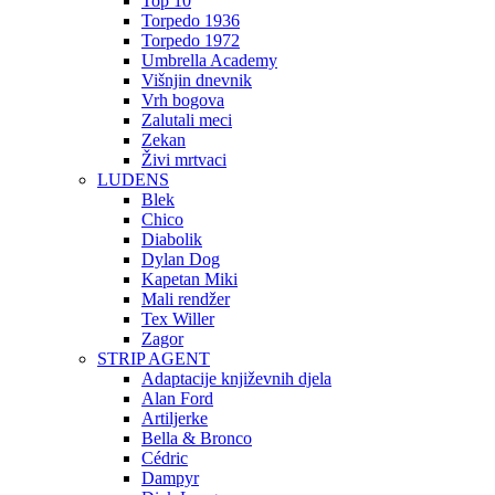
Top 10
Torpedo 1936
Torpedo 1972
Umbrella Academy
Višnjin dnevnik
Vrh bogova
Zalutali meci
Zekan
Živi mrtvaci
LUDENS
Blek
Chico
Diabolik
Dylan Dog
Kapetan Miki
Mali rendžer
Tex Willer
Zagor
STRIP AGENT
Adaptacije književnih djela
Alan Ford
Artiljerke
Bella & Bronco
Cédric
Dampyr