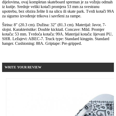
dijelovima, ovaj kompletan skateboard spreman je za vožnju odmah
iz kutije. Srednje veliki kotači promjera 53 mm za svestranu
upotrebu, bez obzira želite li na ulicu ili skate park. Tvrdi kotači 99A
za sigurno izvođenje trikova i savršeni za rampe.
Širina: 8" (20.3 cm). Dužina: 32" (81.3 cm). Materijal: Javor, 7-
slojni. Karakteristike: Double kicktail. Concave: Mild. Promjer
kotača: 53 mm. Tvrdoća kotača: 99A. Materijal kotača: lijevani PU,
SHR. Ležajevi: ABEC-7. Truck type: Standard kingpin. Standard
hanger. Cushioning: 88A. Griptape: Pre-gripped.
Be the first to write your review !
WRITE YOUR REVIEW