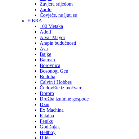
Zavjera srijedom
Zardo
Čovječe, ne ljuti se
FIBRA
100 Metaka
Adolf
Alvar Mayor
Arapin budućnosti
Aya
Bajke
Batman
Borovnica
Bosonogi Gen
Buddha
Calvin i Hobbes
Čudovište iz močvare
Dororo
Družba iznimne gospode
Džin
Ex Machina
Fatalna
Feniks
Godišnjak
Hellboy
Hilda