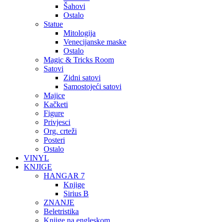
Šahovi
Ostalo
Statue
Mitologija
Venecijanske maske
Ostalo
Magic & Tricks Room
Satovi
Zidni satovi
Samostojeći satovi
Majice
Kačketi
Figure
Privjesci
Org. crteži
Posteri
Ostalo
VINYL
KNJIGE
HANGAR 7
Knjige
Sirius B
ZNANJE
Beletristika
Knjige na engleskom