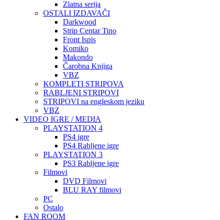
Zlatna serija
OSTALI IZDAVAČI
Darkwood
Strip Centar Tino
Front Ispis
Komiko
Makondo
Čarobna Knjiga
VBZ
KOMPLETI STRIPOVA
RABLJENI STRIPOVI
STRIPOVI na engleskom jeziku
VBZ
VIDEO IGRE / MEDIA
PLAYSTATION 4
PS4 igre
PS4 Rabljene igre
PLAYSTATION 3
PS3 Rabljene igre
Filmovi
DVD Filmovi
BLU RAY filmovi
PC
Ostalo
FAN ROOM