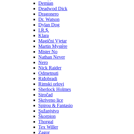
Demian
Deadwod Dick
Dragonero
Dr. Watson
Dylan Dog
I.R.$.
Klara
Magični Vjetar
Martin Mystère
Mister No
Nathan Never
Nero
Nick Raider
Odmetnuti
Riđobradi
Rimski orlovi
Sherlock Holmes
Siročad
Skriveno lice
Spirou & Fantasio
Sužanjstvo
Škorpion
Thorgal
Tex Willer
Zagor