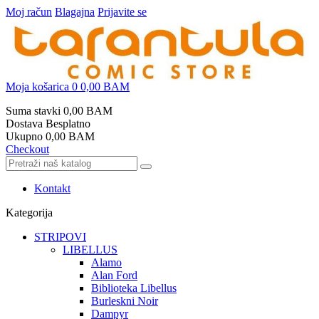
Moj račun
Blagajna
Prijavite se
Moja košarica
0
0,00 BAM
Suma stavki
0,00 BAM
Dostava
Besplatno
Ukupno
0,00 BAM
Checkout
Kontakt
Kategorija
STRIPOVI
LIBELLUS
Alamo
Alan Ford
Biblioteka Libellus
Burleskni Noir
Dampyr