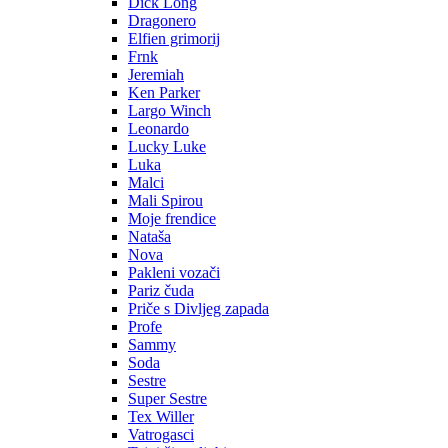
Dick Long
Dragonero
Elfien grimorij
Frnk
Jeremiah
Ken Parker
Largo Winch
Leonardo
Lucky Luke
Luka
Malci
Mali Spirou
Moje frendice
Nataša
Nova
Pakleni vozači
Pariz čuda
Priče s Divljeg zapada
Profe
Sammy
Soda
Sestre
Super Sestre
Tex Willer
Vatrogasci