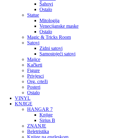
Šahovi
Ostalo
Statue
Mitologija
Venecijanske maske
Ostalo
Magic & Tricks Room
Satovi
Zidni satovi
Samostojeći satovi
Majice
Kačketi
Figure
Privjesci
Org. crteži
Posteri
Ostalo
VINYL
KNJIGE
HANGAR 7
Knjige
Sirius B
ZNANJE
Beletristika
Knjige na engleskom