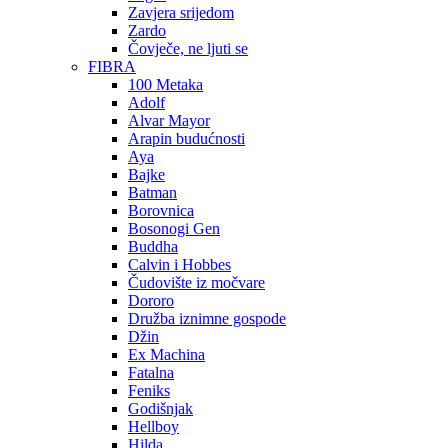
Zavjera srijedom
Zardo
Čovječe, ne ljuti se
FIBRA
100 Metaka
Adolf
Alvar Mayor
Arapin budućnosti
Aya
Bajke
Batman
Borovnica
Bosonogi Gen
Buddha
Calvin i Hobbes
Čudovište iz močvare
Dororo
Družba iznimne gospode
Džin
Ex Machina
Fatalna
Feniks
Godišnjak
Hellboy
Hilda