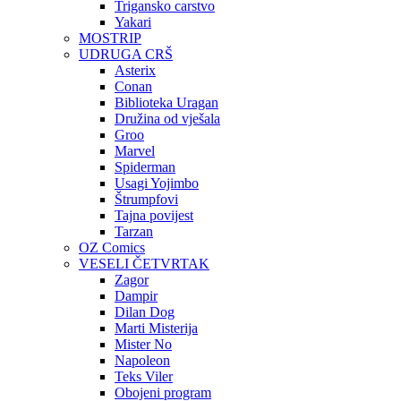
Trigansko carstvo
Yakari
MOSTRIP
UDRUGA CRŠ
Asterix
Conan
Biblioteka Uragan
Družina od vješala
Groo
Marvel
Spiderman
Usagi Yojimbo
Štrumpfovi
Tajna povijest
Tarzan
OZ Comics
VESELI ČETVRTAK
Zagor
Dampir
Dilan Dog
Marti Misterija
Mister No
Napoleon
Teks Viler
Obojeni program