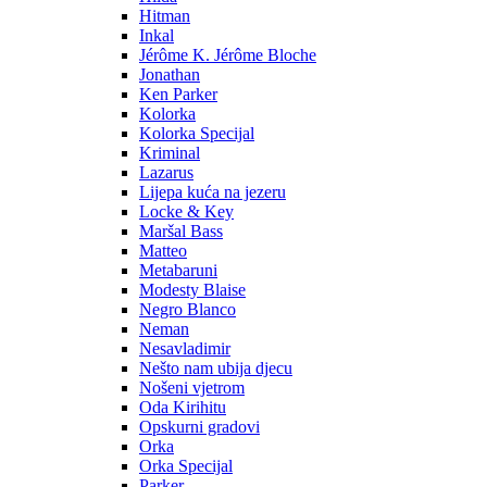
Hitman
Inkal
Jérôme K. Jérôme Bloche
Jonathan
Ken Parker
Kolorka
Kolorka Specijal
Kriminal
Lazarus
Lijepa kuća na jezeru
Locke & Key
Maršal Bass
Matteo
Metabaruni
Modesty Blaise
Negro Blanco
Neman
Nesavladimir
Nešto nam ubija djecu
Nošeni vjetrom
Oda Kirihitu
Opskurni gradovi
Orka
Orka Specijal
Parker