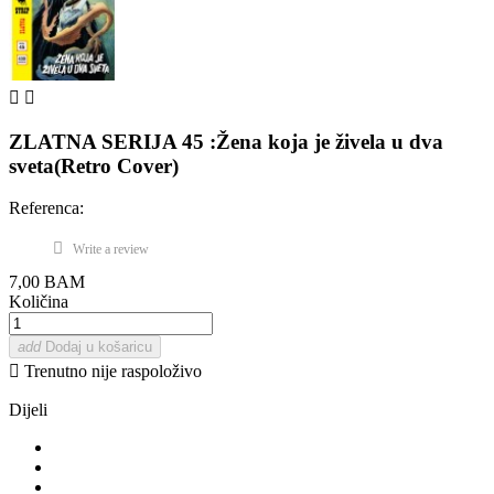


ZLATNA SERIJA 45 :Žena koja je živela u dva
sveta(Retro Cover)
Referenca:
Write a review
7,00 BAM
Količina
add
Dodaj u košaricu

Trenutno nije raspoloživo
Dijeli