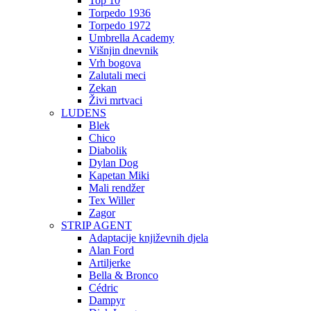
Top 10
Torpedo 1936
Torpedo 1972
Umbrella Academy
Višnjin dnevnik
Vrh bogova
Zalutali meci
Zekan
Živi mrtvaci
LUDENS
Blek
Chico
Diabolik
Dylan Dog
Kapetan Miki
Mali rendžer
Tex Willer
Zagor
STRIP AGENT
Adaptacije književnih djela
Alan Ford
Artiljerke
Bella & Bronco
Cédric
Dampyr