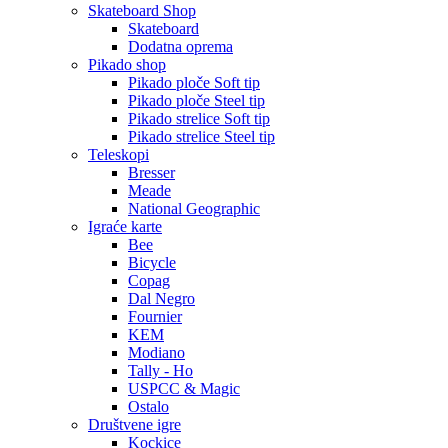
Skateboard Shop
Skateboard
Dodatna oprema
Pikado shop
Pikado ploče Soft tip
Pikado ploče Steel tip
Pikado strelice Soft tip
Pikado strelice Steel tip
Teleskopi
Bresser
Meade
National Geographic
Igraće karte
Bee
Bicycle
Copag
Dal Negro
Fournier
KEM
Modiano
Tally - Ho
USPCC & Magic
Ostalo
Društvene igre
Kockice