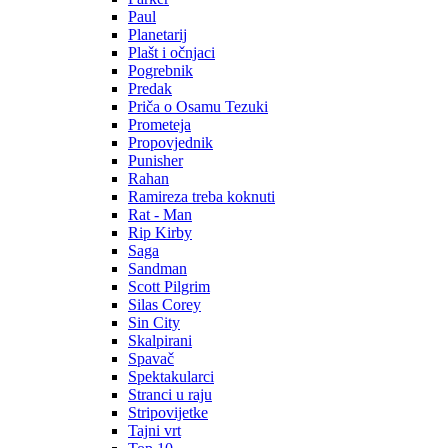
Paul
Planetarij
Plašt i očnjaci
Pogrebnik
Predak
Priča o Osamu Tezuki
Prometeja
Propovjednik
Punisher
Rahan
Ramireza treba koknuti
Rat - Man
Rip Kirby
Saga
Sandman
Scott Pilgrim
Silas Corey
Sin City
Skalpirani
Spavač
Spektakularci
Stranci u raju
Stripovijetke
Tajni vrt