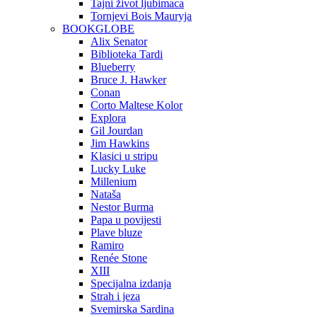
Tajni život ljubimaca
Tornjevi Bois Mauryja
BOOKGLOBE
Alix Senator
Biblioteka Tardi
Blueberry
Bruce J. Hawker
Conan
Corto Maltese Kolor
Explora
Gil Jourdan
Jim Hawkins
Klasici u stripu
Lucky Luke
Millenium
Nataša
Nestor Burma
Papa u povijesti
Plave bluze
Ramiro
Renée Stone
XIII
Specijalna izdanja
Strah i jeza
Svemirska Sardina