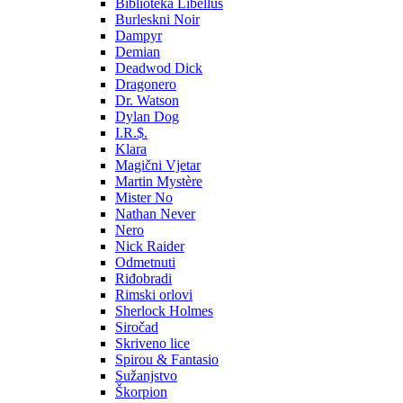
Biblioteka Libellus
Burleskni Noir
Dampyr
Demian
Deadwod Dick
Dragonero
Dr. Watson
Dylan Dog
I.R.$.
Klara
Magični Vjetar
Martin Mystère
Mister No
Nathan Never
Nero
Nick Raider
Odmetnuti
Riđobradi
Rimski orlovi
Sherlock Holmes
Siročad
Skriveno lice
Spirou & Fantasio
Sužanjstvo
Škorpion