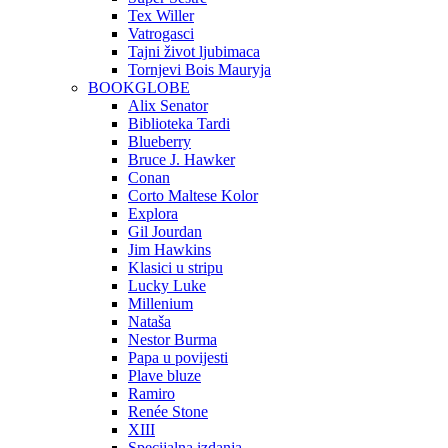
Tex Willer
Vatrogasci
Tajni život ljubimaca
Tornjevi Bois Mauryja
BOOKGLOBE
Alix Senator
Biblioteka Tardi
Blueberry
Bruce J. Hawker
Conan
Corto Maltese Kolor
Explora
Gil Jourdan
Jim Hawkins
Klasici u stripu
Lucky Luke
Millenium
Nataša
Nestor Burma
Papa u povijesti
Plave bluze
Ramiro
Renée Stone
XIII
Specijalna izdanja