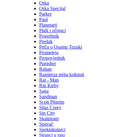
Orka
Orka Specijal
Parker
Paul
Planetarij
Plašt i očnjaci
Pogrebnik
Predak
Priča o Osamu Tezuki
Prometeja
Propovjednik
Punisher
Rahan
Ramireza treba koknuti
Rat - Man
Rip Kirby
Saga
Sandman
Scott Pilgrim
Silas Corey
Sin City
Skalpirani
Spavač
Spektakularci
Stranci u raju