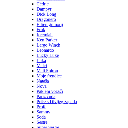
Cédric
Dampyr
Dick Long
Dragonero
Elfien grimorij
Frnk
Jeremiah
Ken Parker
Largo Winch
Leonardo
Lucky Luke
Luka
Malci
Mali Spirou
Moje frendice
Nataša
Nova
Pakleni vozači
Pariz čuda
Priče s Divljeg zapada
Profe
Sammy
Soda
Sestre
Super Sestre