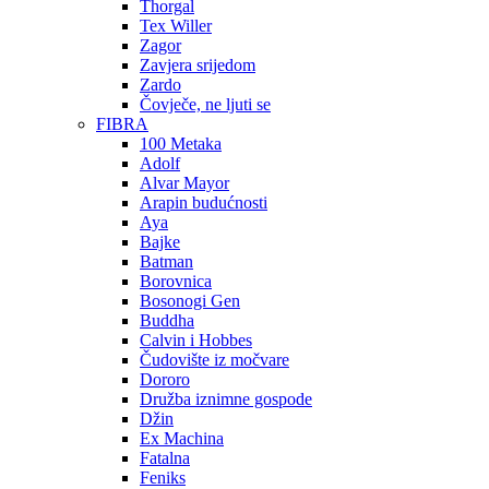
Thorgal
Tex Willer
Zagor
Zavjera srijedom
Zardo
Čovječe, ne ljuti se
FIBRA
100 Metaka
Adolf
Alvar Mayor
Arapin budućnosti
Aya
Bajke
Batman
Borovnica
Bosonogi Gen
Buddha
Calvin i Hobbes
Čudovište iz močvare
Dororo
Družba iznimne gospode
Džin
Ex Machina
Fatalna
Feniks