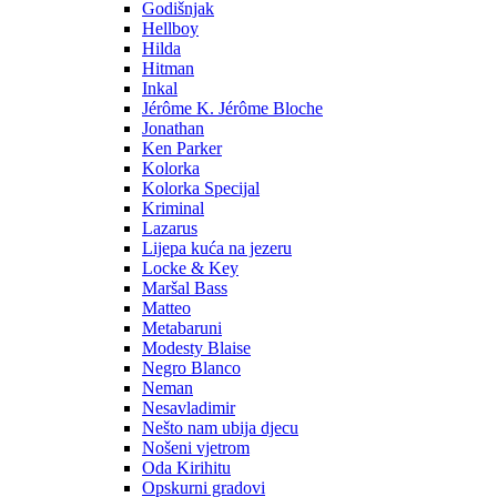
Godišnjak
Hellboy
Hilda
Hitman
Inkal
Jérôme K. Jérôme Bloche
Jonathan
Ken Parker
Kolorka
Kolorka Specijal
Kriminal
Lazarus
Lijepa kuća na jezeru
Locke & Key
Maršal Bass
Matteo
Metabaruni
Modesty Blaise
Negro Blanco
Neman
Nesavladimir
Nešto nam ubija djecu
Nošeni vjetrom
Oda Kirihitu
Opskurni gradovi