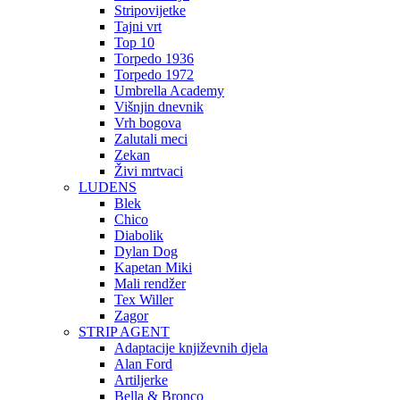
Stripovijetke
Tajni vrt
Top 10
Torpedo 1936
Torpedo 1972
Umbrella Academy
Višnjin dnevnik
Vrh bogova
Zalutali meci
Zekan
Živi mrtvaci
LUDENS
Blek
Chico
Diabolik
Dylan Dog
Kapetan Miki
Mali rendžer
Tex Willer
Zagor
STRIP AGENT
Adaptacije književnih djela
Alan Ford
Artiljerke
Bella & Bronco