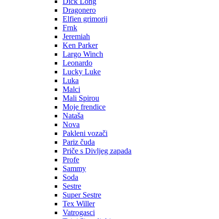
Dick Long
Dragonero
Elfien grimorij
Frnk
Jeremiah
Ken Parker
Largo Winch
Leonardo
Lucky Luke
Luka
Malci
Mali Spirou
Moje frendice
Nataša
Nova
Pakleni vozači
Pariz čuda
Priče s Divljeg zapada
Profe
Sammy
Soda
Sestre
Super Sestre
Tex Willer
Vatrogasci