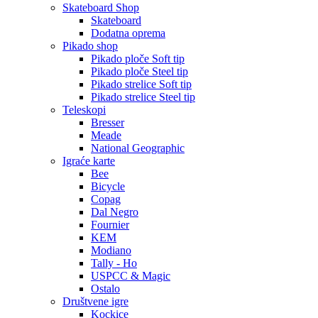
Skateboard Shop
Skateboard
Dodatna oprema
Pikado shop
Pikado ploče Soft tip
Pikado ploče Steel tip
Pikado strelice Soft tip
Pikado strelice Steel tip
Teleskopi
Bresser
Meade
National Geographic
Igraće karte
Bee
Bicycle
Copag
Dal Negro
Fournier
KEM
Modiano
Tally - Ho
USPCC & Magic
Ostalo
Društvene igre
Kockice