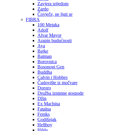
Zavjera srijedom
Zardo
Čovječe, ne ljuti se
FIBRA
100 Metaka
Adolf
Alvar Mayor
Arapin budućnosti
Aya
Bajke
Batman
Borovnica
Bosonogi Gen
Buddha
Calvin i Hobbes
Čudovište iz močvare
Dororo
Družba iznimne gospode
Džin
Ex Machina
Fatalna
Feniks
Godišnjak
Hellboy
Hilda