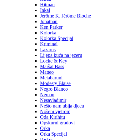
Hitman
Inkal
Jérôme K. Jérôme Bloche
Jonathan
Ken Parker
Kolorka
Kolorka Specijal
Kriminal
Lazarus
Lijepa kuća na jezeru
Locke & Key
Maršal Bass
Matteo
Metabaruni
Modesty Blaise
Negro Blanco
Neman
Nesavladimir
Nešto nam ubija djecu
Nošeni vjetrom
Oda Kirihitu
Opskurni gradovi
Orka
Orka Specijal
Parker