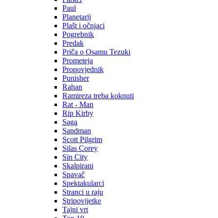
Paul
Planetarij
Plašt i očnjaci
Pogrebnik
Predak
Priča o Osamu Tezuki
Prometeja
Propovjednik
Punisher
Rahan
Ramireza treba koknuti
Rat - Man
Rip Kirby
Saga
Sandman
Scott Pilgrim
Silas Corey
Sin City
Skalpirani
Spavač
Spektakularci
Stranci u raju
Stripovijetke
Tajni vrt