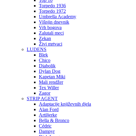
Top 10
Torpedo 1936
Torpedo 1972
Umbrella Academy
Višnjin dnevnik
Vrh bogova
Zalutali meci
Zekan
Živi mrtvaci
LUDENS
Blek
Chico
Diabolik
Dylan Dog
Kapetan Miki
Mali rendžer
Tex Willer
Zagor
STRIP AGENT
Adaptacije književnih djela
Alan Ford
Artiljerke
Bella & Bronco
Cédric
Dampyr