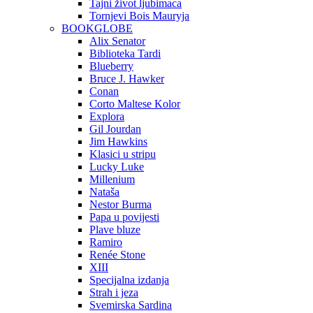
Tajni život ljubimaca
Tornjevi Bois Mauryja
BOOKGLOBE
Alix Senator
Biblioteka Tardi
Blueberry
Bruce J. Hawker
Conan
Corto Maltese Kolor
Explora
Gil Jourdan
Jim Hawkins
Klasici u stripu
Lucky Luke
Millenium
Nataša
Nestor Burma
Papa u povijesti
Plave bluze
Ramiro
Renée Stone
XIII
Specijalna izdanja
Strah i jeza
Svemirska Sardina