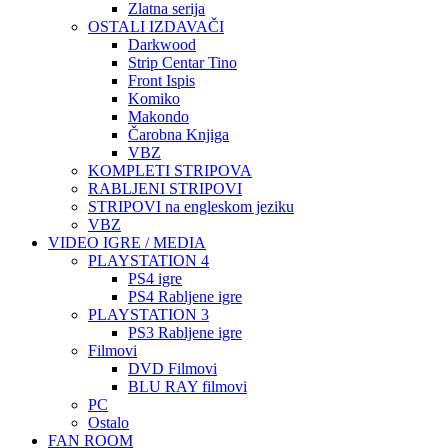
Zlatna serija
OSTALI IZDAVAČI
Darkwood
Strip Centar Tino
Front Ispis
Komiko
Makondo
Čarobna Knjiga
VBZ
KOMPLETI STRIPOVA
RABLJENI STRIPOVI
STRIPOVI na engleskom jeziku
VBZ
VIDEO IGRE / MEDIA
PLAYSTATION 4
PS4 igre
PS4 Rabljene igre
PLAYSTATION 3
PS3 Rabljene igre
Filmovi
DVD Filmovi
BLU RAY filmovi
PC
Ostalo
FAN ROOM