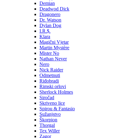
Demian
Deadwod Dick
Dragonero
Dr. Watson
Dylan Dog
I.R.$.
Klara
Magični Vjetar
Martin Mystère
Mister No
Nathan Never
Nero
Nick Raider
Odmetnuti
Riđobradi
Rimski orlovi
Sherlock Holmes
Siročad
Skriveno lice
Spirou & Fantasio
Sužanjstvo
Škorpion
Thorgal
Tex Willer
Zagor