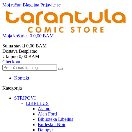
Moj račun
Blagajna
Prijavite se
Moja košarica
0
0,00 BAM
Suma stavki
0,00 BAM
Dostava
Besplatno
Ukupno
0,00 BAM
Checkout
Kontakt
Kategorija
STRIPOVI
LIBELLUS
Alamo
Alan Ford
Biblioteka Libellus
Burleskni Noir
Dampyr