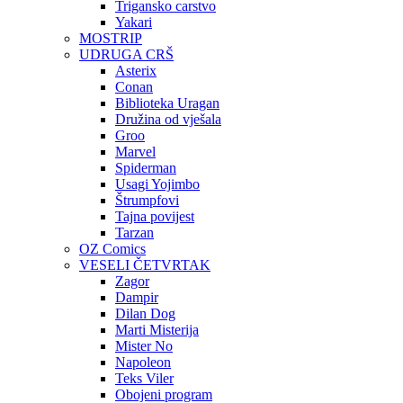
Trigansko carstvo
Yakari
MOSTRIP
UDRUGA CRŠ
Asterix
Conan
Biblioteka Uragan
Družina od vješala
Groo
Marvel
Spiderman
Usagi Yojimbo
Štrumpfovi
Tajna povijest
Tarzan
OZ Comics
VESELI ČETVRTAK
Zagor
Dampir
Dilan Dog
Marti Misterija
Mister No
Napoleon
Teks Viler
Obojeni program