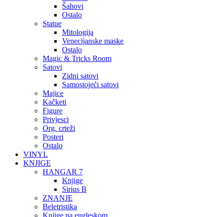
Šahovi
Ostalo
Statue
Mitologija
Venecijanske maske
Ostalo
Magic & Tricks Room
Satovi
Zidni satovi
Samostojeći satovi
Majice
Kačketi
Figure
Privjesci
Org. crteži
Posteri
Ostalo
VINYL
KNJIGE
HANGAR 7
Knjige
Sirius B
ZNANJE
Beletristika
Knjige na engleskom