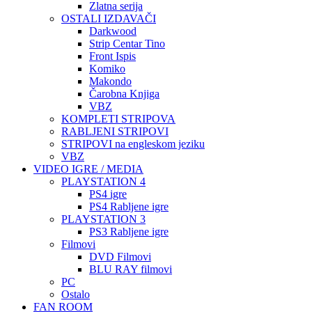
Zlatna serija
OSTALI IZDAVAČI
Darkwood
Strip Centar Tino
Front Ispis
Komiko
Makondo
Čarobna Knjiga
VBZ
KOMPLETI STRIPOVA
RABLJENI STRIPOVI
STRIPOVI na engleskom jeziku
VBZ
VIDEO IGRE / MEDIA
PLAYSTATION 4
PS4 igre
PS4 Rabljene igre
PLAYSTATION 3
PS3 Rabljene igre
Filmovi
DVD Filmovi
BLU RAY filmovi
PC
Ostalo
FAN ROOM