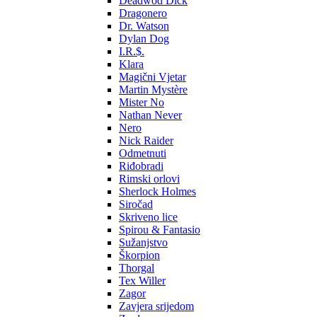
Deadwod Dick
Dragonero
Dr. Watson
Dylan Dog
I.R.$.
Klara
Magični Vjetar
Martin Mystère
Mister No
Nathan Never
Nero
Nick Raider
Odmetnuti
Riđobradi
Rimski orlovi
Sherlock Holmes
Siročad
Skriveno lice
Spirou & Fantasio
Sužanjstvo
Škorpion
Thorgal
Tex Willer
Zagor
Zavjera srijedom