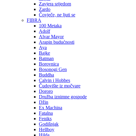
Zavjera srijedom
Zardo
Čovječe, ne ljuti se
FIBRA
100 Metaka
Adolf
Alvar Mayor
Arapin budućnosti
Aya
Bajke
Batman
Borovnica
Bosonogi Gen
Buddha
Calvin i Hobbes
Čudovište iz močvare
Dororo
Družba iznimne gospode
Džin
Ex Machina
Fatalna
Feniks
Godišnjak
Hellboy
Hilda