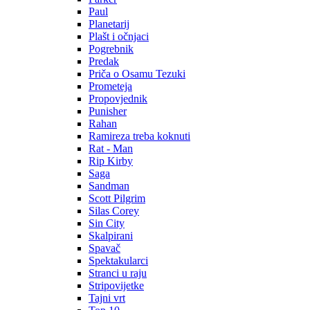
Paul
Planetarij
Plašt i očnjaci
Pogrebnik
Predak
Priča o Osamu Tezuki
Prometeja
Propovjednik
Punisher
Rahan
Ramireza treba koknuti
Rat - Man
Rip Kirby
Saga
Sandman
Scott Pilgrim
Silas Corey
Sin City
Skalpirani
Spavač
Spektakularci
Stranci u raju
Stripovijetke
Tajni vrt