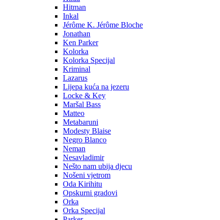
Hitman
Inkal
Jérôme K. Jérôme Bloche
Jonathan
Ken Parker
Kolorka
Kolorka Specijal
Kriminal
Lazarus
Lijepa kuća na jezeru
Locke & Key
Maršal Bass
Matteo
Metabaruni
Modesty Blaise
Negro Blanco
Neman
Nesavladimir
Nešto nam ubija djecu
Nošeni vjetrom
Oda Kirihitu
Opskurni gradovi
Orka
Orka Specijal
Parker