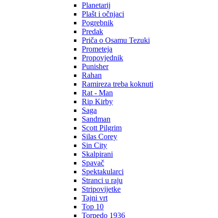
Planetarij
Plašt i očnjaci
Pogrebnik
Predak
Priča o Osamu Tezuki
Prometeja
Propovjednik
Punisher
Rahan
Ramireza treba koknuti
Rat - Man
Rip Kirby
Saga
Sandman
Scott Pilgrim
Silas Corey
Sin City
Skalpirani
Spavač
Spektakularci
Stranci u raju
Stripovijetke
Tajni vrt
Top 10
Torpedo 1936