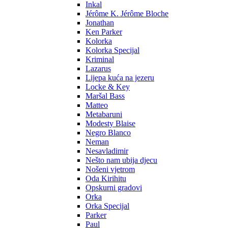
Inkal
Jérôme K. Jérôme Bloche
Jonathan
Ken Parker
Kolorka
Kolorka Specijal
Kriminal
Lazarus
Lijepa kuća na jezeru
Locke & Key
Maršal Bass
Matteo
Metabaruni
Modesty Blaise
Negro Blanco
Neman
Nesavladimir
Nešto nam ubija djecu
Nošeni vjetrom
Oda Kirihitu
Opskurni gradovi
Orka
Orka Specijal
Parker
Paul