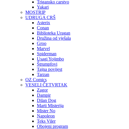
Trigansko carstvo
Yakari
MOSTRIP
UDRUGA CRŠ
Asterix
Conan
Biblioteka Uragan
Družina od vješala
Groo
Marvel
Spiderman
Usagi Yojimbo
Štrumpfovi
Tajna povijest
Tarzan
OZ Comics
VESELI ČETVRTAK
Zagor
Dampir
Dilan Dog
Marti Misterija
Mister No
Napoleon
Teks Viler
Obojeni program