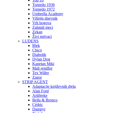
Top 10
Torpedo 1936
Torpedo 1972
Umbrella Academy
Višnjin dnevnik
Vrh bogova
Zalutali meci
Zekan
Živi mrtvaci
LUDENS
Blek
Chico
Diabolik
Dylan Dog
Kapetan Miki
Mali rendžer
Tex Willer
Zagor
STRIP AGENT
Adaptacije književnih djela
Alan Ford
Artiljerke
Bella & Bronco
Cédric
Dampyr