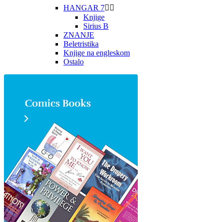
HANGAR 7


Knjige
Sirius B
ZNANJE
Beletristika
Knjige na engleskom
Ostalo