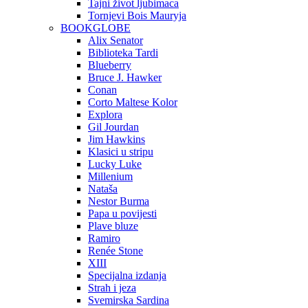
Tajni život ljubimaca
Tornjevi Bois Mauryja
BOOKGLOBE
Alix Senator
Biblioteka Tardi
Blueberry
Bruce J. Hawker
Conan
Corto Maltese Kolor
Explora
Gil Jourdan
Jim Hawkins
Klasici u stripu
Lucky Luke
Millenium
Nataša
Nestor Burma
Papa u povijesti
Plave bluze
Ramiro
Renée Stone
XIII
Specijalna izdanja
Strah i jeza
Svemirska Sardina