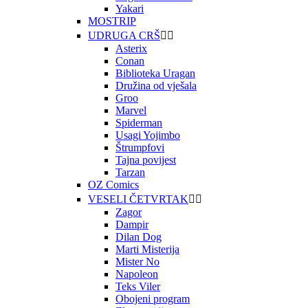
Yakari
MOSTRIP
UDRUGA CRŠ


Asterix
Conan
Biblioteka Uragan
Družina od vješala
Groo
Marvel
Spiderman
Usagi Yojimbo
Štrumpfovi
Tajna povijest
Tarzan
OZ Comics
VESELI ČETVRTAK


Zagor
Dampir
Dilan Dog
Marti Misterija
Mister No
Napoleon
Teks Viler
Obojeni program