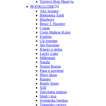
Tornjevi Bois Mauryja
BOOKGLOBE


Alix Senator
Biblioteka Tardi
Blueberry
Bruce J. Hawker
Conan
Corto Maltese Kolor
Explora
Gil Jourdan
Jim Hawkins
Klasici u stripu
Lucky Luke
Millenium
Nataša
Nestor Burma
Papa u povijesti
Plave bluze
Ramiro
Renée Stone
XIII
Specijalna izdanja
Strah i jeza
Svemirska Sardina
Trigansko carstvo