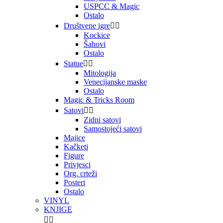
USPCC & Magic
Ostalo
Društvene igre


Kockice
Šahovi
Ostalo
Statue


Mitologija
Venecijanske maske
Ostalo
Magic & Tricks Room
Satovi


Zidni satovi
Samostojeći satovi
Majice
Kačketi
Figure
Privjesci
Org. crteži
Posteri
Ostalo
VINYL
KNJIGE

