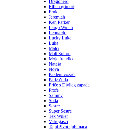
Dragonero
Elfien grimorij
Frnk
Jeremiah
Ken Parker
Largo Winch
Leonardo
Lucky Luke
Luka
Malci
Mali Spirou
Moje frendice
Nataša
Nova
Pakleni vozači
Pariz čuda
Priče s Divljeg zapada
Profe
Sammy
Soda
Sestre
Super Sestre
Tex Willer
Vatrogasci
Tajni život ljubimaca