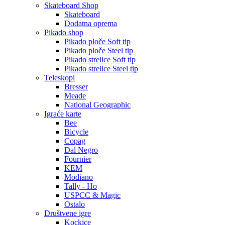
Skateboard Shop
Skateboard
Dodatna oprema
Pikado shop
Pikado ploče Soft tip
Pikado ploče Steel tip
Pikado strelice Soft tip
Pikado strelice Steel tip
Teleskopi
Bresser
Meade
National Geographic
Igraće karte
Bee
Bicycle
Copag
Dal Negro
Fournier
KEM
Modiano
Tally - Ho
USPCC & Magic
Ostalo
Društvene igre
Kockice