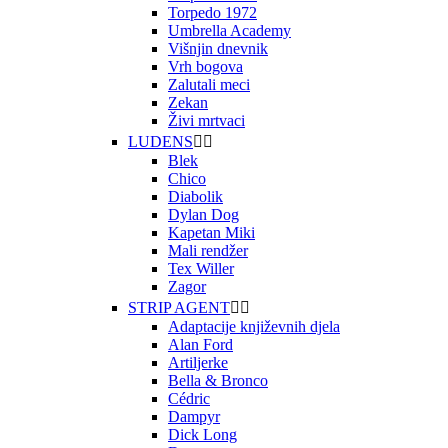
Torpedo 1972
Umbrella Academy
Višnjin dnevnik
Vrh bogova
Zalutali meci
Zekan
Živi mrtvaci
LUDENS


Blek
Chico
Diabolik
Dylan Dog
Kapetan Miki
Mali rendžer
Tex Willer
Zagor
STRIP AGENT


Adaptacije književnih djela
Alan Ford
Artiljerke
Bella & Bronco
Cédric
Dampyr
Dick Long