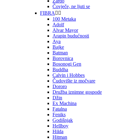
Zardo
Čovječe, ne ljuti se
FIBRA


100 Metaka
Adolf
Alvar Mayor
Arapin budućnosti
Aya
Bajke
Batman
Borovnica
Bosonogi Gen
Buddha
Calvin i Hobbes
Čudovište iz močvare
Dororo
Družba iznimne gospode
Džin
Ex Machina
Fatalna
Feniks
Godišnjak
Hellboy
Hilda
Hitman