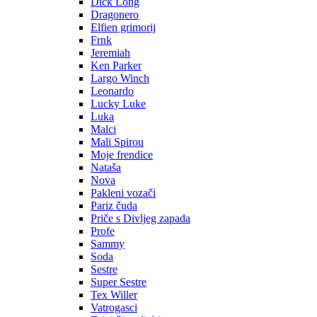
Dick Long
Dragonero
Elfien grimorij
Frnk
Jeremiah
Ken Parker
Largo Winch
Leonardo
Lucky Luke
Luka
Malci
Mali Spirou
Moje frendice
Nataša
Nova
Pakleni vozači
Pariz čuda
Priče s Divljeg zapada
Profe
Sammy
Soda
Sestre
Super Sestre
Tex Willer
Vatrogasci