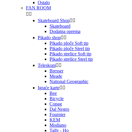
Ostalo
FAN ROOM


Skateboard Shop


Skateboard
Dodatna oprema
Pikado shop


Pikado ploče Soft tip
Pikado ploče Steel tip
Pikado strelice Soft tip
Pikado strelice Steel tip
Teleskopi


Bresser
Meade
National Geographic
Igraće karte


Bee
Bicycle
Copag
Dal Negro
Fournier
KEM
Modiano
Tally - Ho