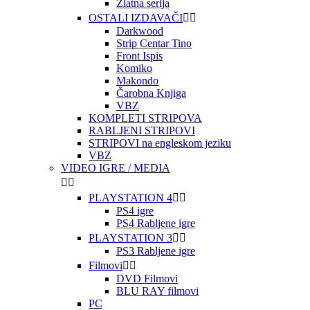
Zlatna serija
OSTALI IZDAVAČI


Darkwood
Strip Centar Tino
Front Ispis
Komiko
Makondo
Čarobna Knjiga
VBZ
KOMPLETI STRIPOVA
RABLJENI STRIPOVI
STRIPOVI na engleskom jeziku
VBZ
VIDEO IGRE / MEDIA


PLAYSTATION 4


PS4 igre
PS4 Rabljene igre
PLAYSTATION 3


PS3 Rabljene igre
Filmovi


DVD Filmovi
BLU RAY filmovi
PC