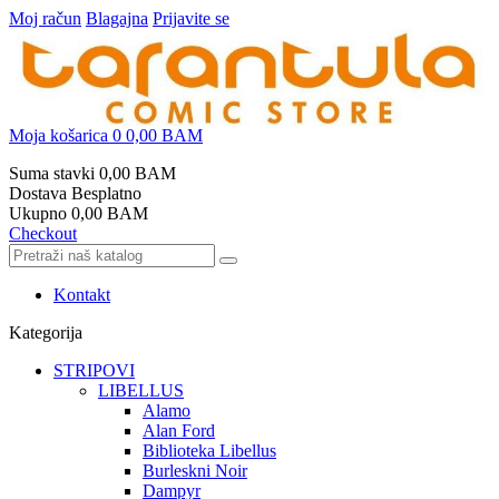
Moj račun
Blagajna
Prijavite se
Moja košarica
0
0,00 BAM
Suma stavki
0,00 BAM
Dostava
Besplatno
Ukupno
0,00 BAM
Checkout
Kontakt
Kategorija
STRIPOVI
LIBELLUS
Alamo
Alan Ford
Biblioteka Libellus
Burleskni Noir
Dampyr