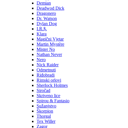
Demian
Deadwod Dick
Dragonero
Dr. Watson
Dylan Dog
I.R.$.
Klara
Magični Vjetar
Martin Mystère
Mister No
Nathan Never
Nero
Nick Raider
Odmetnuti
Riđobradi
Rimski orlovi
Sherlock Holmes
Siročad
Skriveno lice
Spirou & Fantasio
Sužanjstvo
Škorpion
Thorgal
Tex Willer
Zagor