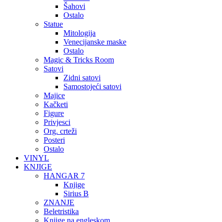
Šahovi
Ostalo
Statue
Mitologija
Venecijanske maske
Ostalo
Magic & Tricks Room
Satovi
Zidni satovi
Samostojeći satovi
Majice
Kačketi
Figure
Privjesci
Org. crteži
Posteri
Ostalo
VINYL
KNJIGE
HANGAR 7
Knjige
Sirius B
ZNANJE
Beletristika
Knjige na engleskom