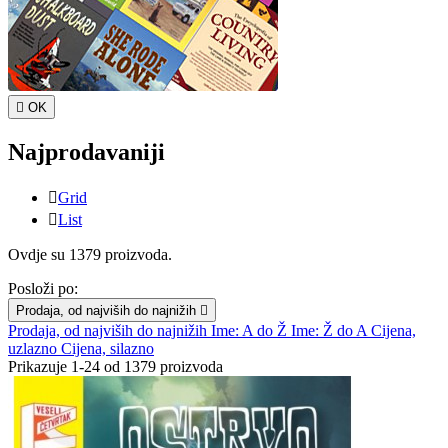

OK
Najprodavaniji

Grid

List
Ovdje su 1379 proizvoda.
Posloži po:
Prodaja, od najviših do najnižih

Prodaja, od najviših do najnižih
Ime: A do Ž
Ime: Ž do A
Cijena,
uzlazno
Cijena, silazno
Prikazuje 1-24 od 1379 proizvoda