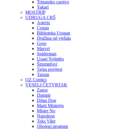
Trigansko carstvo
Yakari
MOSTRIP
UDRUGA CRŠ
Asterix
Conan
Biblioteka Uragan
Družina od vješala
Groo
Marvel
Spiderman
Usagi Yojimbo
Štrumpfovi
Tajna povijest
Tarzan
OZ Comics
VESELI ČETVRTAK
Zagor
Dampir
Dilan Dog
Marti Misterija
Mister No
Napoleon
Teks Viler
Obojeni program