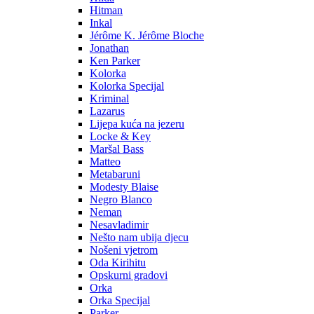
Hitman
Inkal
Jérôme K. Jérôme Bloche
Jonathan
Ken Parker
Kolorka
Kolorka Specijal
Kriminal
Lazarus
Lijepa kuća na jezeru
Locke & Key
Maršal Bass
Matteo
Metabaruni
Modesty Blaise
Negro Blanco
Neman
Nesavladimir
Nešto nam ubija djecu
Nošeni vjetrom
Oda Kirihitu
Opskurni gradovi
Orka
Orka Specijal
Parker