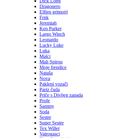
Dick Long
Dragonero
Elfien grimorij
Frnk
Jeremiah
Ken Parker
Largo Winch
Leonardo
Lucky Luke
Luka
Malci
Mali Spirou
Moje frendice
Nataša
Nova
Pakleni vozači
Pariz čuda
Priče s Divljeg zapada
Profe
Sammy
Soda
Sestre
Super Sestre
Tex Willer
Vatrogasci