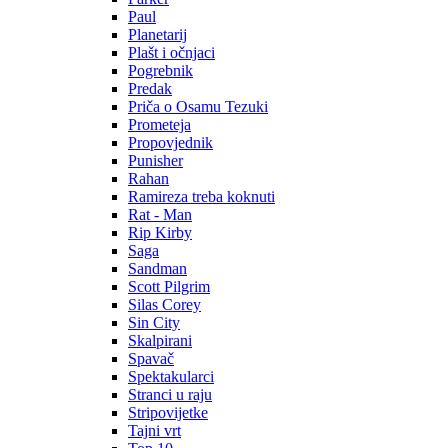
Paul
Planetarij
Plašt i očnjaci
Pogrebnik
Predak
Priča o Osamu Tezuki
Prometeja
Propovjednik
Punisher
Rahan
Ramireza treba koknuti
Rat - Man
Rip Kirby
Saga
Sandman
Scott Pilgrim
Silas Corey
Sin City
Skalpirani
Spavač
Spektakularci
Stranci u raju
Stripovijetke
Tajni vrt