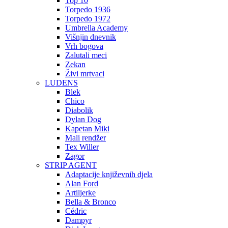
Top 10
Torpedo 1936
Torpedo 1972
Umbrella Academy
Višnjin dnevnik
Vrh bogova
Zalutali meci
Zekan
Živi mrtvaci
LUDENS
Blek
Chico
Diabolik
Dylan Dog
Kapetan Miki
Mali rendžer
Tex Willer
Zagor
STRIP AGENT
Adaptacije književnih djela
Alan Ford
Artiljerke
Bella & Bronco
Cédric
Dampyr