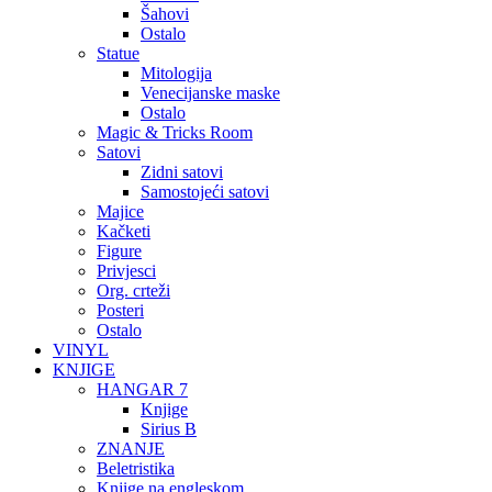
Šahovi
Ostalo
Statue
Mitologija
Venecijanske maske
Ostalo
Magic & Tricks Room
Satovi
Zidni satovi
Samostojeći satovi
Majice
Kačketi
Figure
Privjesci
Org. crteži
Posteri
Ostalo
VINYL
KNJIGE
HANGAR 7
Knjige
Sirius B
ZNANJE
Beletristika
Knjige na engleskom