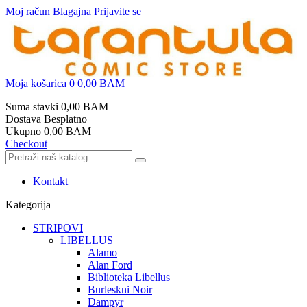
Moj račun
Blagajna
Prijavite se
Moja košarica
0
0,00 BAM
Suma stavki
0,00 BAM
Dostava
Besplatno
Ukupno
0,00 BAM
Checkout
Kontakt
Kategorija
STRIPOVI
LIBELLUS
Alamo
Alan Ford
Biblioteka Libellus
Burleskni Noir
Dampyr