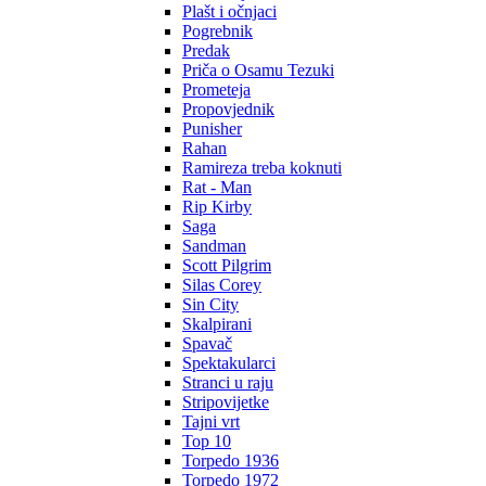
Plašt i očnjaci
Pogrebnik
Predak
Priča o Osamu Tezuki
Prometeja
Propovjednik
Punisher
Rahan
Ramireza treba koknuti
Rat - Man
Rip Kirby
Saga
Sandman
Scott Pilgrim
Silas Corey
Sin City
Skalpirani
Spavač
Spektakularci
Stranci u raju
Stripovijetke
Tajni vrt
Top 10
Torpedo 1936
Torpedo 1972