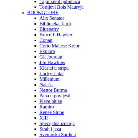
Tajni život ljubimaca
Tornjevi Bois Mauryja
BOOKGLOBE
Alix Senator
Biblioteka Tardi
Blueberry
Bruce J. Hawker
Conan
Corto Maltese Kolor
Explora
Gil Jourdan
Jim Hawkins
Klasici u stripu
Lucky Luke
Millenium
Nataša
Nestor Burma
Papa u povijesti
Plave bluze
Ramiro
Renée Stone
XIII
Specijalna izdanja
Strah i jeza
Svemirska Sardina