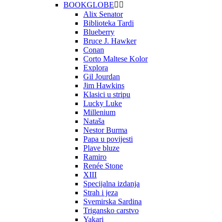
BOOKGLOBE


Alix Senator
Biblioteka Tardi
Blueberry
Bruce J. Hawker
Conan
Corto Maltese Kolor
Explora
Gil Jourdan
Jim Hawkins
Klasici u stripu
Lucky Luke
Millenium
Nataša
Nestor Burma
Papa u povijesti
Plave bluze
Ramiro
Renée Stone
XIII
Specijalna izdanja
Strah i jeza
Svemirska Sardina
Trigansko carstvo
Yakari