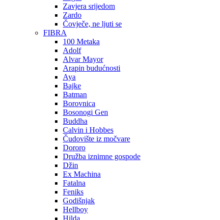
Zavjera srijedom
Zardo
Čovječe, ne ljuti se
FIBRA
100 Metaka
Adolf
Alvar Mayor
Arapin budućnosti
Aya
Bajke
Batman
Borovnica
Bosonogi Gen
Buddha
Calvin i Hobbes
Čudovište iz močvare
Dororo
Družba iznimne gospode
Džin
Ex Machina
Fatalna
Feniks
Godišnjak
Hellboy
Hilda