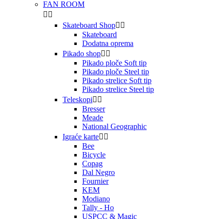
FAN ROOM


Skateboard Shop


Skateboard
Dodatna oprema
Pikado shop


Pikado ploče Soft tip
Pikado ploče Steel tip
Pikado strelice Soft tip
Pikado strelice Steel tip
Teleskopi


Bresser
Meade
National Geographic
Igraće karte


Bee
Bicycle
Copag
Dal Negro
Fournier
KEM
Modiano
Tally - Ho
USPCC & Magic