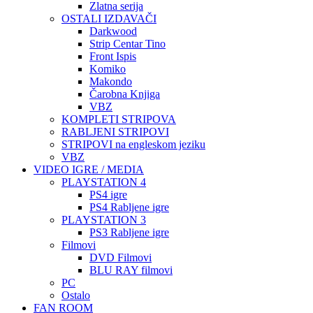
Zlatna serija
OSTALI IZDAVAČI
Darkwood
Strip Centar Tino
Front Ispis
Komiko
Makondo
Čarobna Knjiga
VBZ
KOMPLETI STRIPOVA
RABLJENI STRIPOVI
STRIPOVI na engleskom jeziku
VBZ
VIDEO IGRE / MEDIA
PLAYSTATION 4
PS4 igre
PS4 Rabljene igre
PLAYSTATION 3
PS3 Rabljene igre
Filmovi
DVD Filmovi
BLU RAY filmovi
PC
Ostalo
FAN ROOM