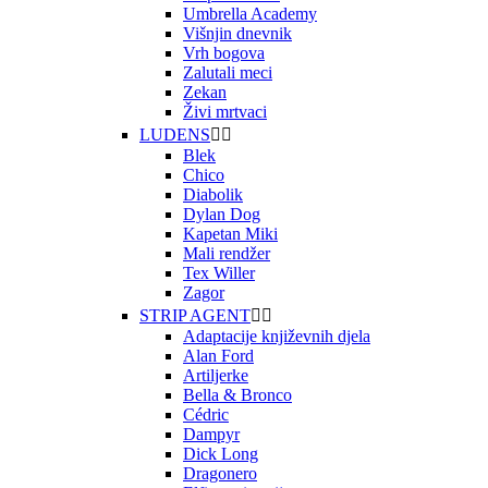
Umbrella Academy
Višnjin dnevnik
Vrh bogova
Zalutali meci
Zekan
Živi mrtvaci
LUDENS


Blek
Chico
Diabolik
Dylan Dog
Kapetan Miki
Mali rendžer
Tex Willer
Zagor
STRIP AGENT


Adaptacije književnih djela
Alan Ford
Artiljerke
Bella & Bronco
Cédric
Dampyr
Dick Long
Dragonero