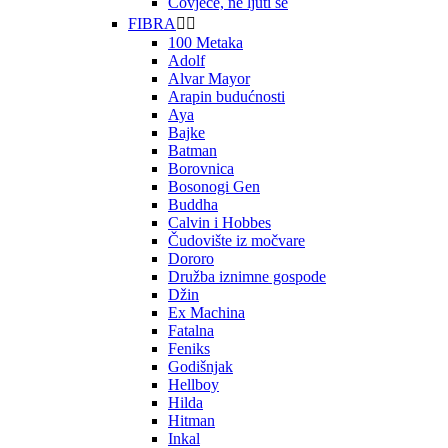
Čovječe, ne ljuti se
FIBRA


100 Metaka
Adolf
Alvar Mayor
Arapin budućnosti
Aya
Bajke
Batman
Borovnica
Bosonogi Gen
Buddha
Calvin i Hobbes
Čudovište iz močvare
Dororo
Družba iznimne gospode
Džin
Ex Machina
Fatalna
Feniks
Godišnjak
Hellboy
Hilda
Hitman
Inkal