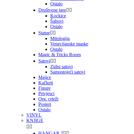
Ostalo
Društvene igre


Kockice
Šahovi
Ostalo
Statue


Mitologija
Venecijanske maske
Ostalo
Magic & Tricks Room
Satovi


Zidni satovi
Samostojeći satovi
Majice
Kačketi
Figure
Privjesci
Org. crteži
Posteri
Ostalo
VINYL
KNJIGE


HANGAR 7

