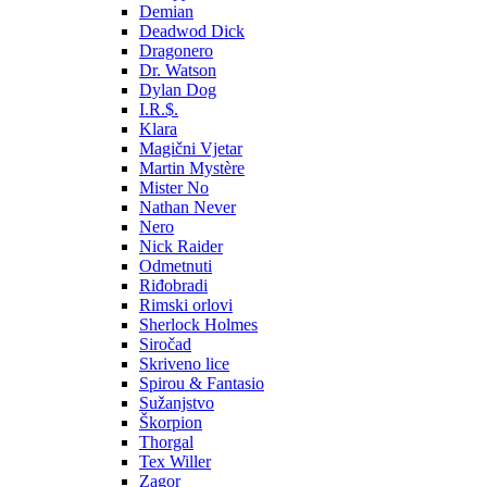
Demian
Deadwod Dick
Dragonero
Dr. Watson
Dylan Dog
I.R.$.
Klara
Magični Vjetar
Martin Mystère
Mister No
Nathan Never
Nero
Nick Raider
Odmetnuti
Riđobradi
Rimski orlovi
Sherlock Holmes
Siročad
Skriveno lice
Spirou & Fantasio
Sužanjstvo
Škorpion
Thorgal
Tex Willer
Zagor