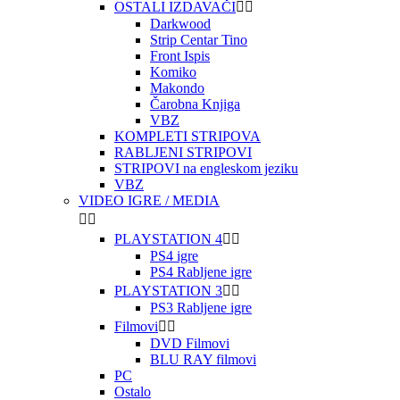
OSTALI IZDAVAČI


Darkwood
Strip Centar Tino
Front Ispis
Komiko
Makondo
Čarobna Knjiga
VBZ
KOMPLETI STRIPOVA
RABLJENI STRIPOVI
STRIPOVI na engleskom jeziku
VBZ
VIDEO IGRE / MEDIA


PLAYSTATION 4


PS4 igre
PS4 Rabljene igre
PLAYSTATION 3


PS3 Rabljene igre
Filmovi


DVD Filmovi
BLU RAY filmovi
PC
Ostalo