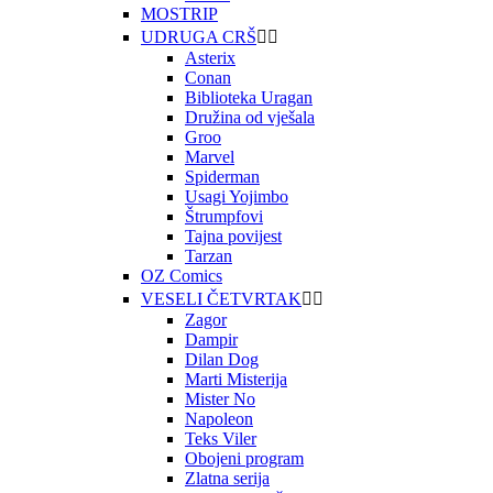
MOSTRIP
UDRUGA CRŠ


Asterix
Conan
Biblioteka Uragan
Družina od vješala
Groo
Marvel
Spiderman
Usagi Yojimbo
Štrumpfovi
Tajna povijest
Tarzan
OZ Comics
VESELI ČETVRTAK


Zagor
Dampir
Dilan Dog
Marti Misterija
Mister No
Napoleon
Teks Viler
Obojeni program
Zlatna serija