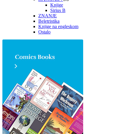
Knjige
Sirius B
ZNANJE
Beletristika
Knjige na engleskom
Ostalo