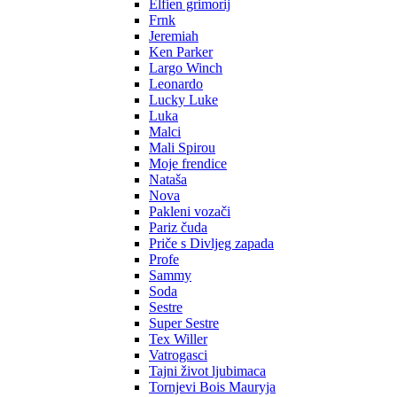
Elfien grimorij
Frnk
Jeremiah
Ken Parker
Largo Winch
Leonardo
Lucky Luke
Luka
Malci
Mali Spirou
Moje frendice
Nataša
Nova
Pakleni vozači
Pariz čuda
Priče s Divljeg zapada
Profe
Sammy
Soda
Sestre
Super Sestre
Tex Willer
Vatrogasci
Tajni život ljubimaca
Tornjevi Bois Mauryja