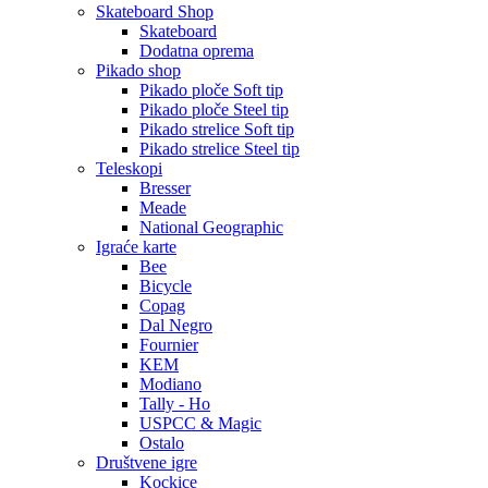
Skateboard Shop
Skateboard
Dodatna oprema
Pikado shop
Pikado ploče Soft tip
Pikado ploče Steel tip
Pikado strelice Soft tip
Pikado strelice Steel tip
Teleskopi
Bresser
Meade
National Geographic
Igraće karte
Bee
Bicycle
Copag
Dal Negro
Fournier
KEM
Modiano
Tally - Ho
USPCC & Magic
Ostalo
Društvene igre
Kockice