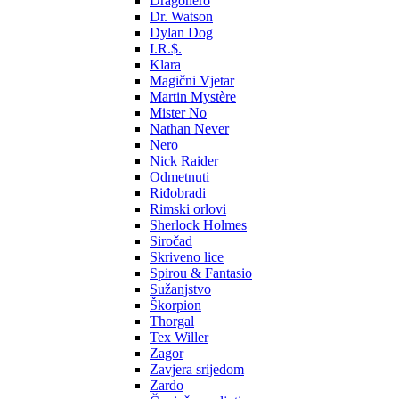
Dragonero
Dr. Watson
Dylan Dog
I.R.$.
Klara
Magični Vjetar
Martin Mystère
Mister No
Nathan Never
Nero
Nick Raider
Odmetnuti
Riđobradi
Rimski orlovi
Sherlock Holmes
Siročad
Skriveno lice
Spirou & Fantasio
Sužanjstvo
Škorpion
Thorgal
Tex Willer
Zagor
Zavjera srijedom
Zardo