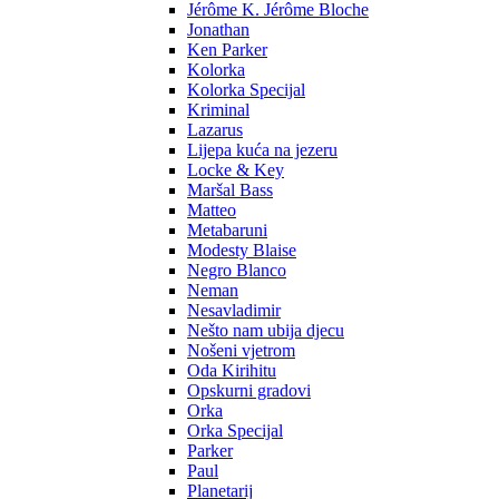
Jérôme K. Jérôme Bloche
Jonathan
Ken Parker
Kolorka
Kolorka Specijal
Kriminal
Lazarus
Lijepa kuća na jezeru
Locke & Key
Maršal Bass
Matteo
Metabaruni
Modesty Blaise
Negro Blanco
Neman
Nesavladimir
Nešto nam ubija djecu
Nošeni vjetrom
Oda Kirihitu
Opskurni gradovi
Orka
Orka Specijal
Parker
Paul
Planetarij