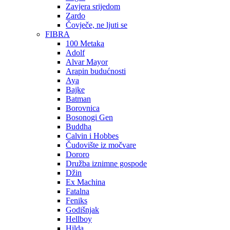
Zavjera srijedom
Zardo
Čovječe, ne ljuti se
FIBRA
100 Metaka
Adolf
Alvar Mayor
Arapin budućnosti
Aya
Bajke
Batman
Borovnica
Bosonogi Gen
Buddha
Calvin i Hobbes
Čudovište iz močvare
Dororo
Družba iznimne gospode
Džin
Ex Machina
Fatalna
Feniks
Godišnjak
Hellboy
Hilda