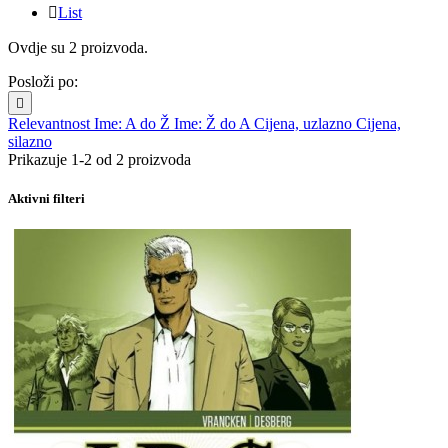

List
Ovdje su 2 proizvoda.
Posloži po:

Relevantnost
Ime: A do Ž
Ime: Ž do A
Cijena, uzlazno
Cijena,
silazno
Prikazuje 1-2 od 2 proizvoda
Aktivni filteri