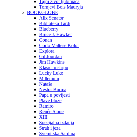
Tajni život ljubimaca
Tornjevi Bois Mauryja
BOOKGLOBE
Alix Senator
Biblioteka Tardi
Blueberry
Bruce J. Hawker
Conan
Corto Maltese Kolor
Explora
Gil Jourdan
Jim Hawkins
Klasici u stripu
Lucky Luke
Millenium
Nataša
Nestor Burma
Papa u povijesti
Plave bluze
Ramiro
Renée Stone
XIII
Specijalna izdanja
Strah i jeza
Svemirska Sardina