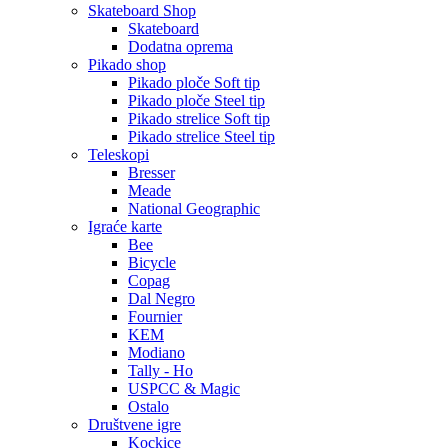
Skateboard Shop
Skateboard
Dodatna oprema
Pikado shop
Pikado ploče Soft tip
Pikado ploče Steel tip
Pikado strelice Soft tip
Pikado strelice Steel tip
Teleskopi
Bresser
Meade
National Geographic
Igraće karte
Bee
Bicycle
Copag
Dal Negro
Fournier
KEM
Modiano
Tally - Ho
USPCC & Magic
Ostalo
Društvene igre
Kockice