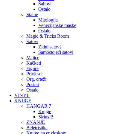
Šahovi
Ostalo
Statue
Mitologija
Venecijanske maske
Ostalo
Magic & Tricks Room
Satovi
Zidni satovi
Samostojeći satovi
Majice
Kačketi
Figure
Privjesci
Org. crteži
Posteri
Ostalo
VINYL
KNJIGE
HANGAR 7
Knjige
Sirius B
ZNANJE
Beletristika
Knjige na engleskom