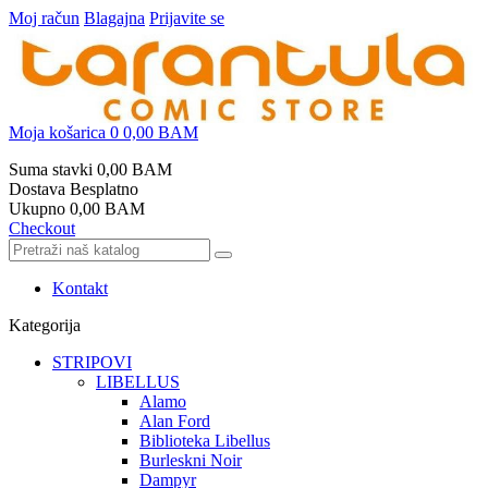
Moj račun
Blagajna
Prijavite se
Moja košarica
0
0,00 BAM
Suma stavki
0,00 BAM
Dostava
Besplatno
Ukupno
0,00 BAM
Checkout
Kontakt
Kategorija
STRIPOVI
LIBELLUS
Alamo
Alan Ford
Biblioteka Libellus
Burleskni Noir
Dampyr