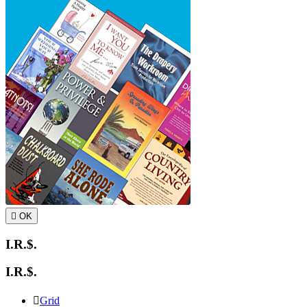

OK
I.R.$.
I.R.$.

Grid