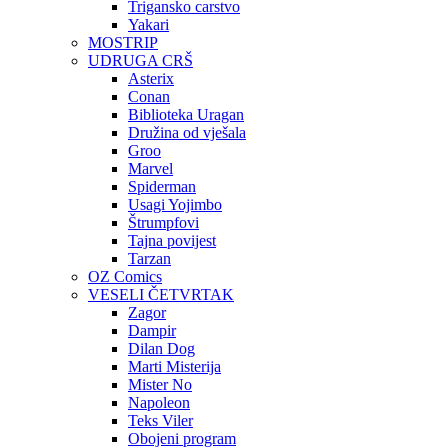
Trigansko carstvo
Yakari
MOSTRIP
UDRUGA CRŠ
Asterix
Conan
Biblioteka Uragan
Družina od vješala
Groo
Marvel
Spiderman
Usagi Yojimbo
Štrumpfovi
Tajna povijest
Tarzan
OZ Comics
VESELI ČETVRTAK
Zagor
Dampir
Dilan Dog
Marti Misterija
Mister No
Napoleon
Teks Viler
Obojeni program