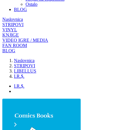
Ostalo
BLOG
Naslovnica
STRIPOVI
VINYL
KNJIGE
VIDEO IGRE / MEDIA
FAN ROOM
BLOG
Naslovnica
STRIPOVI
LIBELLUS
I.R.$.
I.R.$.