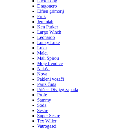
Dick Long
Dragonero
Elfien grimorij
Frnk
Jeremiah
Ken Parker
Largo Winch
Leonardo
Lucky Luke
Luka
Malci
Mali Spirou
Moje frendice
Nataša
Nova
Pakleni vozači
Pariz čuda
Priče s Divljeg zapada
Profe
Sammy
Soda
Sestre
Super Sestre
Tex Willer
Vatrogasci