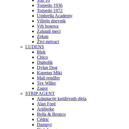
Top 10
Torpedo 1936
Torpedo 1972
Umbrella Academy
Višnjin dnevnik
Vrh bogova
Zalutali meci
Zekan
Živi mrtvaci
LUDENS
Blek
Chico
Diabolik
Dylan Dog
Kapetan Miki
Mali rendžer
Tex Willer
Zagor
STRIP AGENT
Adaptacije književnih djela
Alan Ford
Artiljerke
Bella & Bronco
Cédric
Dampyr