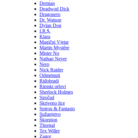
Demian
Deadwod Dick
Dragonero
Dr. Watson
Dylan Dog
I.R.$.
Klara
Magični Vjetar
Martin Mystère
Mister No
Nathan Never
Nero
Nick Raider
Odmetnuti
Riđobradi
Rimski orlovi
Sherlock Holmes
Siročad
Skriveno lice
Spirou & Fantasio
Sužanjstvo
Škorpion
Thorgal
Tex Willer
Zagor