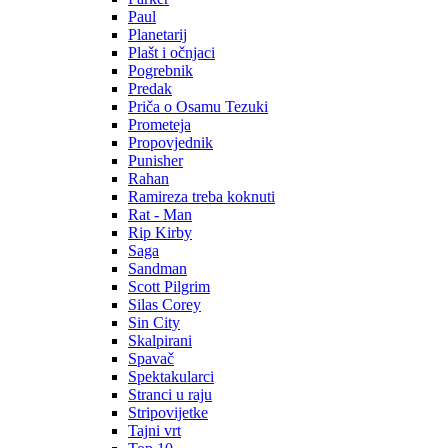
Paul
Planetarij
Plašt i očnjaci
Pogrebnik
Predak
Priča o Osamu Tezuki
Prometeja
Propovjednik
Punisher
Rahan
Ramireza treba koknuti
Rat - Man
Rip Kirby
Saga
Sandman
Scott Pilgrim
Silas Corey
Sin City
Skalpirani
Spavač
Spektakularci
Stranci u raju
Stripovijetke
Tajni vrt