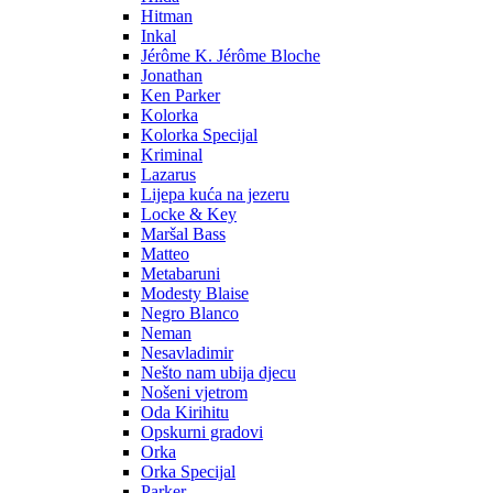
Hitman
Inkal
Jérôme K. Jérôme Bloche
Jonathan
Ken Parker
Kolorka
Kolorka Specijal
Kriminal
Lazarus
Lijepa kuća na jezeru
Locke & Key
Maršal Bass
Matteo
Metabaruni
Modesty Blaise
Negro Blanco
Neman
Nesavladimir
Nešto nam ubija djecu
Nošeni vjetrom
Oda Kirihitu
Opskurni gradovi
Orka
Orka Specijal
Parker