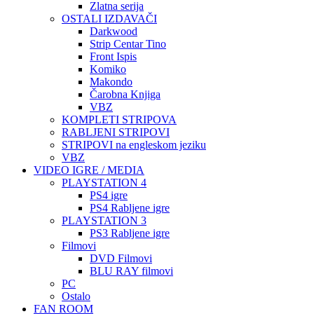
Zlatna serija
OSTALI IZDAVAČI
Darkwood
Strip Centar Tino
Front Ispis
Komiko
Makondo
Čarobna Knjiga
VBZ
KOMPLETI STRIPOVA
RABLJENI STRIPOVI
STRIPOVI na engleskom jeziku
VBZ
VIDEO IGRE / MEDIA
PLAYSTATION 4
PS4 igre
PS4 Rabljene igre
PLAYSTATION 3
PS3 Rabljene igre
Filmovi
DVD Filmovi
BLU RAY filmovi
PC
Ostalo
FAN ROOM