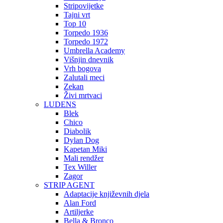
Stripovijetke
Tajni vrt
Top 10
Torpedo 1936
Torpedo 1972
Umbrella Academy
Višnjin dnevnik
Vrh bogova
Zalutali meci
Zekan
Živi mrtvaci
LUDENS
Blek
Chico
Diabolik
Dylan Dog
Kapetan Miki
Mali rendžer
Tex Willer
Zagor
STRIP AGENT
Adaptacije književnih djela
Alan Ford
Artiljerke
Bella & Bronco