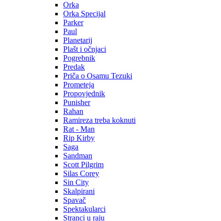
Orka
Orka Specijal
Parker
Paul
Planetarij
Plašt i očnjaci
Pogrebnik
Predak
Priča o Osamu Tezuki
Prometeja
Propovjednik
Punisher
Rahan
Ramireza treba koknuti
Rat - Man
Rip Kirby
Saga
Sandman
Scott Pilgrim
Silas Corey
Sin City
Skalpirani
Spavač
Spektakularci
Stranci u raju