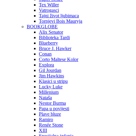
Tex Willer
Vatrogasci
Tajni život ljubimaca
Tornjevi Bois Mauryja
BOOKGLOBE
Alix Senator
Biblioteka Tardi
Blueberry
Bruce J. Hawker
Conan
Corto Maltese Kolor
Explora
Gil Jourdan
Jim Hawkins
Klasici u stripu
Lucky Luke
Millenium
Nataša
Nestor Burma
Papa u povijesti
Plave bluze
Ramiro
Renée Stone
XIII
Specijalna izdanja