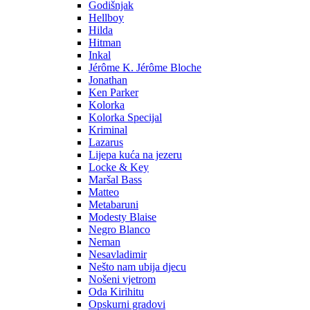
Godišnjak
Hellboy
Hilda
Hitman
Inkal
Jérôme K. Jérôme Bloche
Jonathan
Ken Parker
Kolorka
Kolorka Specijal
Kriminal
Lazarus
Lijepa kuća na jezeru
Locke & Key
Maršal Bass
Matteo
Metabaruni
Modesty Blaise
Negro Blanco
Neman
Nesavladimir
Nešto nam ubija djecu
Nošeni vjetrom
Oda Kirihitu
Opskurni gradovi