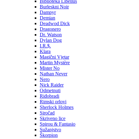
Biblioteka Libellus
Burleskni Noir
Dampyr
Demian
Deadwod Dick
Dragonero
Dr. Watson
Dylan Dog
I.R.$.
Klara
Magični Vjetar
Martin Mystère
Mister No
Nathan Never
Nero
Nick Raider
Odmetnuti
Riđobradi
Rimski orlovi
Sherlock Holmes
Siročad
Skriveno lice
Spirou & Fantasio
Sužanjstvo
Škorpion