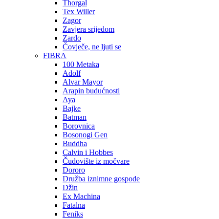
Thorgal
Tex Willer
Zagor
Zavjera srijedom
Zardo
Čovječe, ne ljuti se
FIBRA
100 Metaka
Adolf
Alvar Mayor
Arapin budućnosti
Aya
Bajke
Batman
Borovnica
Bosonogi Gen
Buddha
Calvin i Hobbes
Čudovište iz močvare
Dororo
Družba iznimne gospode
Džin
Ex Machina
Fatalna
Feniks