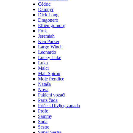
Cédric
Dampyr
Dick Long
Dragonero
Elfien grimorij
Frnk
Jeremiah
Ken Parker
Largo Winch
Leonardo
Lucky Luke
Luka
Malci
Mali Spirou
Moje frendice
Nataša
Nova
Pakleni vozači
Pariz čuda
Priče s Divljeg zapada
Profe
Sammy
Soda
Sestre
Super Sestre