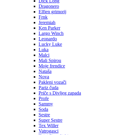
Dick Long
Dragonero
Elfien grimorij
Frnk
Jeremiah
Ken Parker
Largo Winch
Leonardo
Lucky Luke
Luka
Malci
Mali Spirou
Moje frendice
Nataša
Nova
Pakleni vozači
Pariz čuda
Priče s Divljeg zapada
Profe
Sammy
Soda
Sestre
Super Sestre
Tex Willer
Vatrogasci