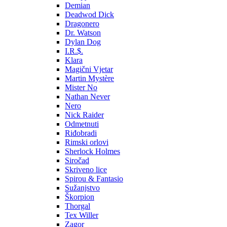
Demian
Deadwod Dick
Dragonero
Dr. Watson
Dylan Dog
I.R.$.
Klara
Magični Vjetar
Martin Mystère
Mister No
Nathan Never
Nero
Nick Raider
Odmetnuti
Riđobradi
Rimski orlovi
Sherlock Holmes
Siročad
Skriveno lice
Spirou & Fantasio
Sužanjstvo
Škorpion
Thorgal
Tex Willer
Zagor