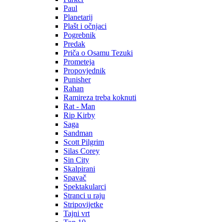
Paul
Planetarij
Plašt i očnjaci
Pogrebnik
Predak
Priča o Osamu Tezuki
Prometeja
Propovjednik
Punisher
Rahan
Ramireza treba koknuti
Rat - Man
Rip Kirby
Saga
Sandman
Scott Pilgrim
Silas Corey
Sin City
Skalpirani
Spavač
Spektakularci
Stranci u raju
Stripovijetke
Tajni vrt