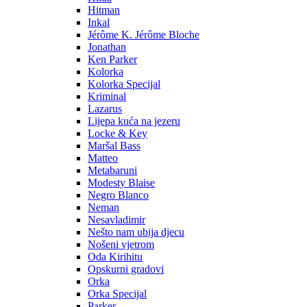
Hitman
Inkal
Jérôme K. Jérôme Bloche
Jonathan
Ken Parker
Kolorka
Kolorka Specijal
Kriminal
Lazarus
Lijepa kuća na jezeru
Locke & Key
Maršal Bass
Matteo
Metabaruni
Modesty Blaise
Negro Blanco
Neman
Nesavladimir
Nešto nam ubija djecu
Nošeni vjetrom
Oda Kirihitu
Opskurni gradovi
Orka
Orka Specijal
Parker