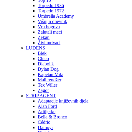
Top 10
Torpedo 1936
Torpedo 1972
Umbrella Academy
Višnjin dnevnik
Vrh bogova
Zalutali meci
Zekan
Živi mrtvaci
LUDENS
Blek
Chico
Diabolik
Dylan Dog
Kapetan Miki
Mali rendžer
Tex Willer
Zagor
STRIP AGENT
Adaptacije književnih djela
Alan Ford
Artiljerke
Bella & Bronco
Cédric
Dampyr