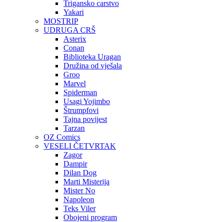
Trigansko carstvo
Yakari
MOSTRIP
UDRUGA CRŠ
Asterix
Conan
Biblioteka Uragan
Družina od vješala
Groo
Marvel
Spiderman
Usagi Yojimbo
Štrumpfovi
Tajna povijest
Tarzan
OZ Comics
VESELI ČETVRTAK
Zagor
Dampir
Dilan Dog
Marti Misterija
Mister No
Napoleon
Teks Viler
Obojeni program