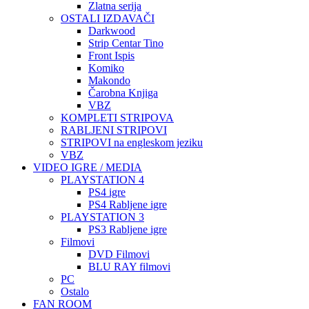
Zlatna serija
OSTALI IZDAVAČI
Darkwood
Strip Centar Tino
Front Ispis
Komiko
Makondo
Čarobna Knjiga
VBZ
KOMPLETI STRIPOVA
RABLJENI STRIPOVI
STRIPOVI na engleskom jeziku
VBZ
VIDEO IGRE / MEDIA
PLAYSTATION 4
PS4 igre
PS4 Rabljene igre
PLAYSTATION 3
PS3 Rabljene igre
Filmovi
DVD Filmovi
BLU RAY filmovi
PC
Ostalo
FAN ROOM