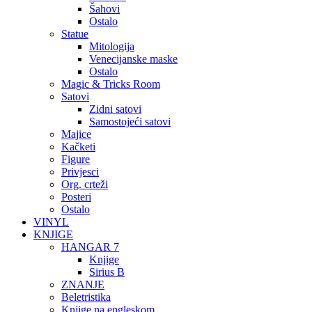
Šahovi
Ostalo
Statue
Mitologija
Venecijanske maske
Ostalo
Magic & Tricks Room
Satovi
Zidni satovi
Samostojeći satovi
Majice
Kačketi
Figure
Privjesci
Org. crteži
Posteri
Ostalo
VINYL
KNJIGE
HANGAR 7
Knjige
Sirius B
ZNANJE
Beletristika
Knjige na engleskom