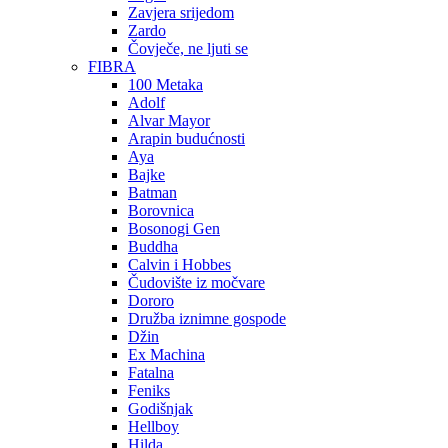
Zavjera srijedom
Zardo
Čovječe, ne ljuti se
FIBRA
100 Metaka
Adolf
Alvar Mayor
Arapin budućnosti
Aya
Bajke
Batman
Borovnica
Bosonogi Gen
Buddha
Calvin i Hobbes
Čudovište iz močvare
Dororo
Družba iznimne gospode
Džin
Ex Machina
Fatalna
Feniks
Godišnjak
Hellboy
Hilda