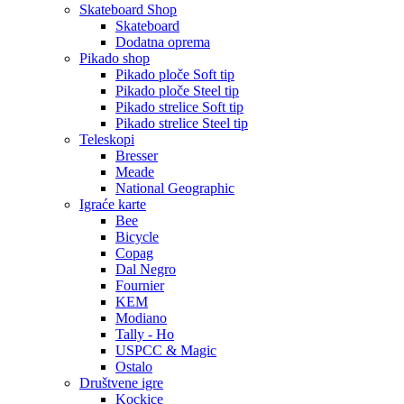
Skateboard Shop
Skateboard
Dodatna oprema
Pikado shop
Pikado ploče Soft tip
Pikado ploče Steel tip
Pikado strelice Soft tip
Pikado strelice Steel tip
Teleskopi
Bresser
Meade
National Geographic
Igraće karte
Bee
Bicycle
Copag
Dal Negro
Fournier
KEM
Modiano
Tally - Ho
USPCC & Magic
Ostalo
Društvene igre
Kockice