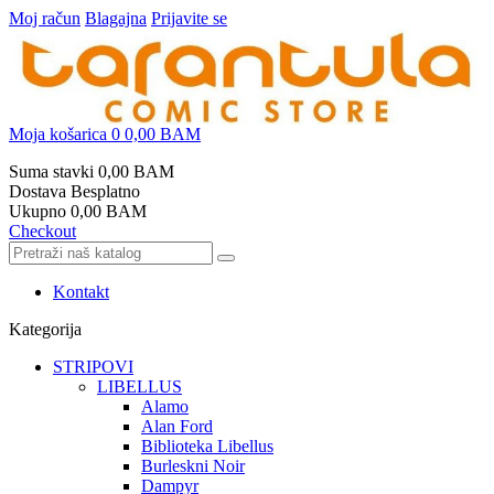
Moj račun
Blagajna
Prijavite se
Moja košarica
0
0,00 BAM
Suma stavki
0,00 BAM
Dostava
Besplatno
Ukupno
0,00 BAM
Checkout
Kontakt
Kategorija
STRIPOVI
LIBELLUS
Alamo
Alan Ford
Biblioteka Libellus
Burleskni Noir
Dampyr