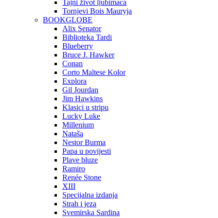
Tajni život ljubimaca
Tornjevi Bois Mauryja
BOOKGLOBE
Alix Senator
Biblioteka Tardi
Blueberry
Bruce J. Hawker
Conan
Corto Maltese Kolor
Explora
Gil Jourdan
Jim Hawkins
Klasici u stripu
Lucky Luke
Millenium
Nataša
Nestor Burma
Papa u povijesti
Plave bluze
Ramiro
Renée Stone
XIII
Specijalna izdanja
Strah i jeza
Svemirska Sardina