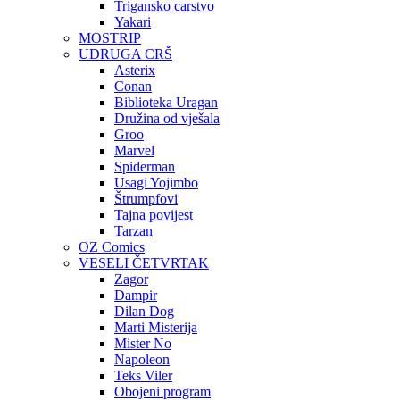
Trigansko carstvo
Yakari
MOSTRIP
UDRUGA CRŠ
Asterix
Conan
Biblioteka Uragan
Družina od vješala
Groo
Marvel
Spiderman
Usagi Yojimbo
Štrumpfovi
Tajna povijest
Tarzan
OZ Comics
VESELI ČETVRTAK
Zagor
Dampir
Dilan Dog
Marti Misterija
Mister No
Napoleon
Teks Viler
Obojeni program