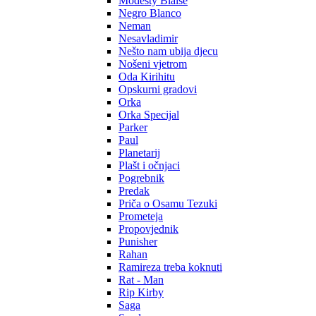
Modesty Blaise
Negro Blanco
Neman
Nesavladimir
Nešto nam ubija djecu
Nošeni vjetrom
Oda Kirihitu
Opskurni gradovi
Orka
Orka Specijal
Parker
Paul
Planetarij
Plašt i očnjaci
Pogrebnik
Predak
Priča o Osamu Tezuki
Prometeja
Propovjednik
Punisher
Rahan
Ramireza treba koknuti
Rat - Man
Rip Kirby
Saga