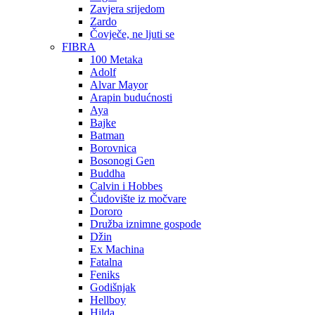
Zavjera srijedom
Zardo
Čovječe, ne ljuti se
FIBRA
100 Metaka
Adolf
Alvar Mayor
Arapin budućnosti
Aya
Bajke
Batman
Borovnica
Bosonogi Gen
Buddha
Calvin i Hobbes
Čudovište iz močvare
Dororo
Družba iznimne gospode
Džin
Ex Machina
Fatalna
Feniks
Godišnjak
Hellboy
Hilda