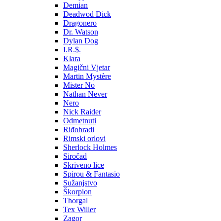
Demian
Deadwod Dick
Dragonero
Dr. Watson
Dylan Dog
I.R.$.
Klara
Magični Vjetar
Martin Mystère
Mister No
Nathan Never
Nero
Nick Raider
Odmetnuti
Riđobradi
Rimski orlovi
Sherlock Holmes
Siročad
Skriveno lice
Spirou & Fantasio
Sužanjstvo
Škorpion
Thorgal
Tex Willer
Zagor