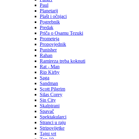
Paul
Planetarij
Plašt i očnjaci
Pogrebnik
Predak
Priča o Osamu Tezuki
Prometeja
Propovjednik
Punisher
Rahan
Ramireza treba koknuti
Rat - Man
Rip Kirby
Saga
Sandman
Scott Pilgrim
Silas Corey
Sin City
Skalpirani
Spavač
Spektakularci
Stranci u raju
Stripovijetke
Tajni vrt