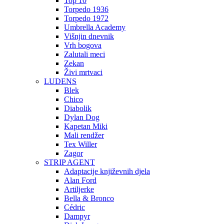
Top 10
Torpedo 1936
Torpedo 1972
Umbrella Academy
Višnjin dnevnik
Vrh bogova
Zalutali meci
Zekan
Živi mrtvaci
LUDENS
Blek
Chico
Diabolik
Dylan Dog
Kapetan Miki
Mali rendžer
Tex Willer
Zagor
STRIP AGENT
Adaptacije književnih djela
Alan Ford
Artiljerke
Bella & Bronco
Cédric
Dampyr