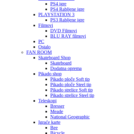
PS4 igre
PS4 Rabljene igre
PLAYSTATION 3
PS3 Rabljene igre
Filmovi
DVD Filmovi
BLU RAY filmovi
PC
Ostalo
FAN ROOM
Skateboard Shop
Skateboard
Dodatna oprema
Pikado shop
Pikado ploče Soft tip
Pikado ploče Steel tip
Pikado strelice Soft tip
Pikado strelice Steel tip
Teleskopi
Bresser
Meade
National Geographic
Igraće karte
Bee
Bicycle