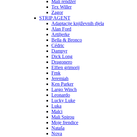
Mali rendžer
Tex Willer
Zagor
STRIP AGENT
Adaptacije književnih djela
Alan Ford
Artiljerke
Bella & Bronco
Cédric
Dampyr
Dick Long
Dragonero
Elfien grimorij
Frnk
Jeremiah
Ken Parker
Largo Winch
Leonardo
Lucky Luke
Luka
Malci
Mali Spirou
Moje frendice
Nataša
Nova