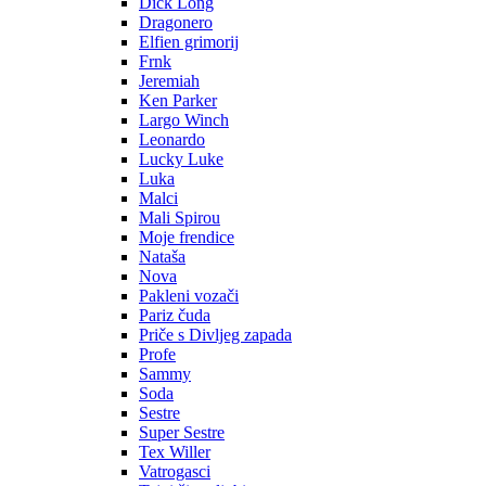
Dick Long
Dragonero
Elfien grimorij
Frnk
Jeremiah
Ken Parker
Largo Winch
Leonardo
Lucky Luke
Luka
Malci
Mali Spirou
Moje frendice
Nataša
Nova
Pakleni vozači
Pariz čuda
Priče s Divljeg zapada
Profe
Sammy
Soda
Sestre
Super Sestre
Tex Willer
Vatrogasci