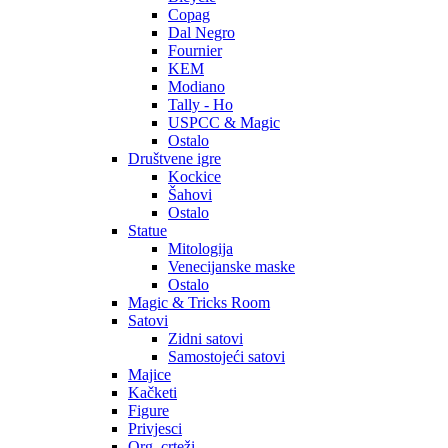
Copag
Dal Negro
Fournier
KEM
Modiano
Tally - Ho
USPCC & Magic
Ostalo
Društvene igre
Kockice
Šahovi
Ostalo
Statue
Mitologija
Venecijanske maske
Ostalo
Magic & Tricks Room
Satovi
Zidni satovi
Samostojeći satovi
Majice
Kačketi
Figure
Privjesci
Org. crteži