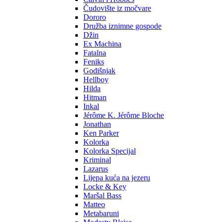
Čudovište iz močvare
Dororo
Družba iznimne gospode
Džin
Ex Machina
Fatalna
Feniks
Godišnjak
Hellboy
Hilda
Hitman
Inkal
Jérôme K. Jérôme Bloche
Jonathan
Ken Parker
Kolorka
Kolorka Specijal
Kriminal
Lazarus
Lijepa kuća na jezeru
Locke & Key
Maršal Bass
Matteo
Metabaruni