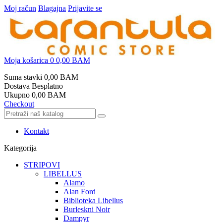
Moj račun
Blagajna
Prijavite se
Moja košarica
0
0,00 BAM
Suma stavki
0,00 BAM
Dostava
Besplatno
Ukupno
0,00 BAM
Checkout
Kontakt
Kategorija
STRIPOVI
LIBELLUS
Alamo
Alan Ford
Biblioteka Libellus
Burleskni Noir
Dampyr