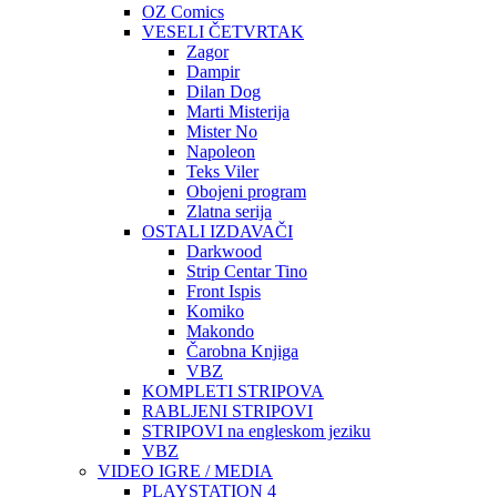
OZ Comics
VESELI ČETVRTAK
Zagor
Dampir
Dilan Dog
Marti Misterija
Mister No
Napoleon
Teks Viler
Obojeni program
Zlatna serija
OSTALI IZDAVAČI
Darkwood
Strip Centar Tino
Front Ispis
Komiko
Makondo
Čarobna Knjiga
VBZ
KOMPLETI STRIPOVA
RABLJENI STRIPOVI
STRIPOVI na engleskom jeziku
VBZ
VIDEO IGRE / MEDIA
PLAYSTATION 4