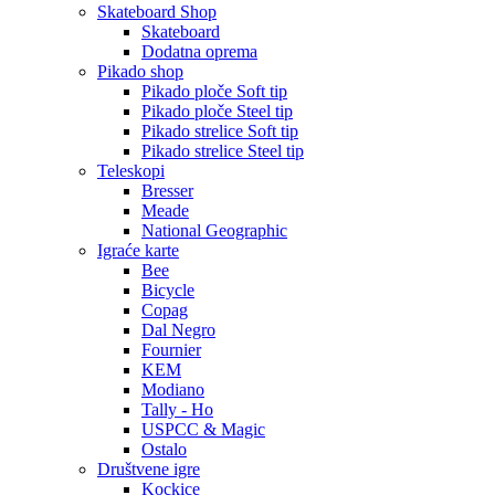
Skateboard Shop
Skateboard
Dodatna oprema
Pikado shop
Pikado ploče Soft tip
Pikado ploče Steel tip
Pikado strelice Soft tip
Pikado strelice Steel tip
Teleskopi
Bresser
Meade
National Geographic
Igraće karte
Bee
Bicycle
Copag
Dal Negro
Fournier
KEM
Modiano
Tally - Ho
USPCC & Magic
Ostalo
Društvene igre
Kockice