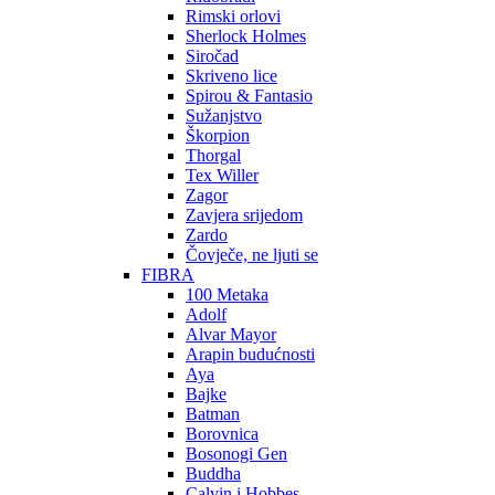
Rimski orlovi
Sherlock Holmes
Siročad
Skriveno lice
Spirou & Fantasio
Sužanjstvo
Škorpion
Thorgal
Tex Willer
Zagor
Zavjera srijedom
Zardo
Čovječe, ne ljuti se
FIBRA
100 Metaka
Adolf
Alvar Mayor
Arapin budućnosti
Aya
Bajke
Batman
Borovnica
Bosonogi Gen
Buddha
Calvin i Hobbes