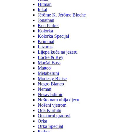
Hitman
Inkal
Jérôme K. Jérôme Bloche
Jonathan
Ken Parker
Kolorka
Kolorka Specijal
Kriminal
Lazarus
Lijepa kuća na jezeru
Locke & Key
Maršal Bass
Matteo
Metabaruni
Modesty Blaise
Negro Blanco
Neman
Nesavladimir
Nešto nam ubija djecu
Nošeni vjetrom
Oda Kirihitu
Opskurni gradovi
Orka
Orka Specijal
Parker