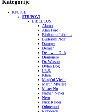
Kategorije
KNJIGE
STRIPOVI
LIBELLUS
Alamo
Alan Ford
Biblioteka Libellus
Burleskni Noir
Dampyr
Demian
Deadwod Dick
Dragonero
Dr. Watson
Dylan Dog
I.R.$.
Klara
Magični Vjetar
Martin Mystère
Mister No
Nathan Never
Nero
Nick Raider
Odmetnuti
Riđobradi