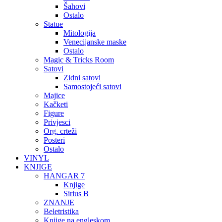
Šahovi
Ostalo
Statue
Mitologija
Venecijanske maske
Ostalo
Magic & Tricks Room
Satovi
Zidni satovi
Samostojeći satovi
Majice
Kačketi
Figure
Privjesci
Org. crteži
Posteri
Ostalo
VINYL
KNJIGE
HANGAR 7
Knjige
Sirius B
ZNANJE
Beletristika
Knjige na engleskom