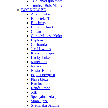
Tajni život ljubimaca
Tornjevi Bois Mauryja
BOOKGLOBE
Alix Senator
Biblioteka Tardi
Blueberry
Bruce J. Hawker
Conan
Corto Maltese Kolor
Explora
Gil Jourdan
Jim Hawkins
Klasici u stripu
Lucky Luke
Millenium
Nataša
Nestor Burma
Papa u povijesti
Plave bluze
Ramiro
Renée Stone
XIII
Specijalna izdanja
Strah i jeza
Svemirska Sardina