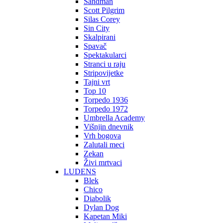
Sandman
Scott Pilgrim
Silas Corey
Sin City
Skalpirani
Spavač
Spektakularci
Stranci u raju
Stripovijetke
Tajni vrt
Top 10
Torpedo 1936
Torpedo 1972
Umbrella Academy
Višnjin dnevnik
Vrh bogova
Zalutali meci
Zekan
Živi mrtvaci
LUDENS
Blek
Chico
Diabolik
Dylan Dog
Kapetan Miki