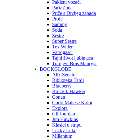
Pakleni vozači
Pariz čuda
Priče s Divljeg zapada
Profe
Sammy
Soda
Sestre
Super Sestre
Tex Willer
Vatrogasci
Tajni život ljubimaca
Tornjevi Bois Mauryja
BOOKGLOBE
Alix Senator
Biblioteka Tardi
Blueberry
Bruce J. Hawker
Conan
Corto Maltese Kolor
Explora
Gil Jourdan
Jim Hawkins
Klasici u stripu
Lucky Luke
Millenium