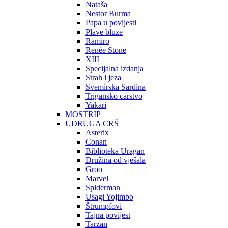
Nataša
Nestor Burma
Papa u povijesti
Plave bluze
Ramiro
Renée Stone
XIII
Specijalna izdanja
Strah i jeza
Svemirska Sardina
Trigansko carstvo
Yakari
MOSTRIP
UDRUGA CRŠ
Asterix
Conan
Biblioteka Uragan
Družina od vješala
Groo
Marvel
Spiderman
Usagi Yojimbo
Štrumpfovi
Tajna povijest
Tarzan