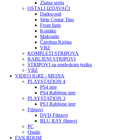
Zlatna serija
OSTALI IZDAVAČI
Darkwood
Strip Centar Tino
Front Ispis
Komiko
Makondo
Čarobna Knjiga
VBZ
KOMPLETI STRIPOVA
RABLJENI STRIPOVI
STRIPOVI na engleskom jeziku
VBZ
VIDEO IGRE / MEDIA
PLAYSTATION 4
PS4 igre
PS4 Rabljene igre
PLAYSTATION 3
PS3 Rabljene igre
Filmovi
DVD Filmovi
BLU RAY filmovi
PC
Ostalo
FAN ROOM