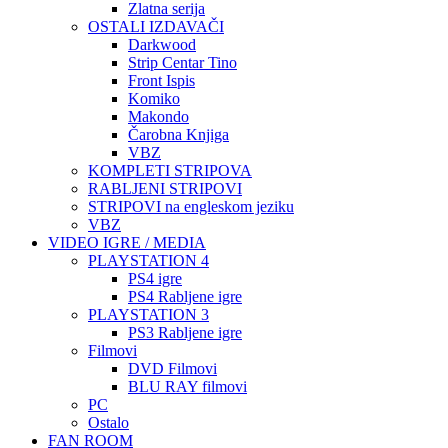
Zlatna serija
OSTALI IZDAVAČI
Darkwood
Strip Centar Tino
Front Ispis
Komiko
Makondo
Čarobna Knjiga
VBZ
KOMPLETI STRIPOVA
RABLJENI STRIPOVI
STRIPOVI na engleskom jeziku
VBZ
VIDEO IGRE / MEDIA
PLAYSTATION 4
PS4 igre
PS4 Rabljene igre
PLAYSTATION 3
PS3 Rabljene igre
Filmovi
DVD Filmovi
BLU RAY filmovi
PC
Ostalo
FAN ROOM