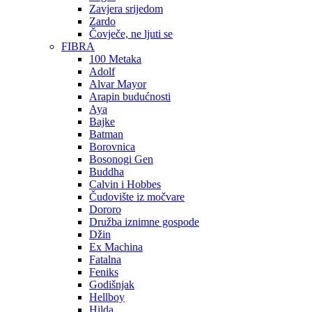
Zavjera srijedom
Zardo
Čovječe, ne ljuti se
FIBRA
100 Metaka
Adolf
Alvar Mayor
Arapin budućnosti
Aya
Bajke
Batman
Borovnica
Bosonogi Gen
Buddha
Calvin i Hobbes
Čudovište iz močvare
Dororo
Družba iznimne gospode
Džin
Ex Machina
Fatalna
Feniks
Godišnjak
Hellboy
Hilda