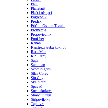
Paul
Planetarij
Plašt i očnjaci
Pogrebnik
Predak
Priča o Osamu Tezuki
Prometeja
Propovjednik
Punisher
Rahan
Ramireza treba koknuti
Rat - Man
Rip Kirby
Saga
Sandman
Scott Pilgrim
Silas Corey
Sin City
Skalpirani
Spavač
Spektakularci
Stranci u raju
Stripovijetke
Tajni vrt