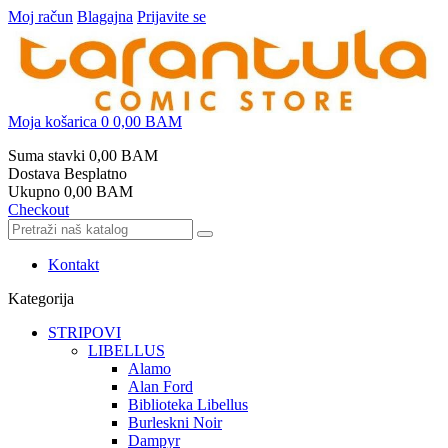
Moj račun
Blagajna
Prijavite se
Moja košarica
0
0,00 BAM
Suma stavki
0,00 BAM
Dostava
Besplatno
Ukupno
0,00 BAM
Checkout
Kontakt
Kategorija
STRIPOVI
LIBELLUS
Alamo
Alan Ford
Biblioteka Libellus
Burleskni Noir
Dampyr