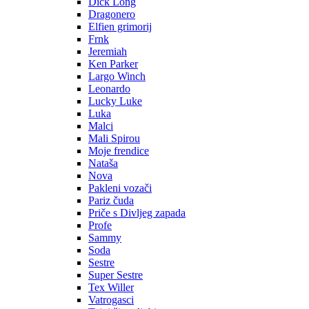
Dick Long
Dragonero
Elfien grimorij
Frnk
Jeremiah
Ken Parker
Largo Winch
Leonardo
Lucky Luke
Luka
Malci
Mali Spirou
Moje frendice
Nataša
Nova
Pakleni vozači
Pariz čuda
Priče s Divljeg zapada
Profe
Sammy
Soda
Sestre
Super Sestre
Tex Willer
Vatrogasci