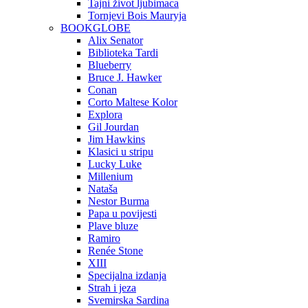
Tajni život ljubimaca
Tornjevi Bois Mauryja
BOOKGLOBE
Alix Senator
Biblioteka Tardi
Blueberry
Bruce J. Hawker
Conan
Corto Maltese Kolor
Explora
Gil Jourdan
Jim Hawkins
Klasici u stripu
Lucky Luke
Millenium
Nataša
Nestor Burma
Papa u povijesti
Plave bluze
Ramiro
Renée Stone
XIII
Specijalna izdanja
Strah i jeza
Svemirska Sardina