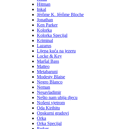
Hitman
Inkal
Jérôme K. Jérôme Bloche
Jonathan
Ken Parker
Kolorka
Kolorka Specijal
Kriminal
Lazarus
Lijepa kuća na jezeru
Locke & Key
Maršal Bass
Matteo
Metabaruni
Modesty Blaise
Negro Blanco
Neman
Nesavladimir
Nešto nam ubija djecu
Nošeni vjetrom
Oda Kirihitu
Opskurni gradovi
Orka
Orka Specijal
Parker