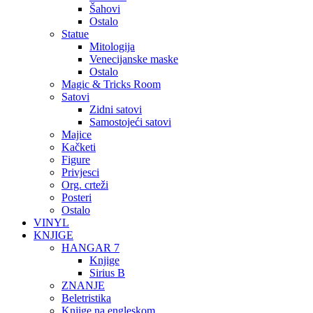
Šahovi
Ostalo
Statue
Mitologija
Venecijanske maske
Ostalo
Magic & Tricks Room
Satovi
Zidni satovi
Samostojeći satovi
Majice
Kačketi
Figure
Privjesci
Org. crteži
Posteri
Ostalo
VINYL
KNJIGE
HANGAR 7
Knjige
Sirius B
ZNANJE
Beletristika
Knjige na engleskom