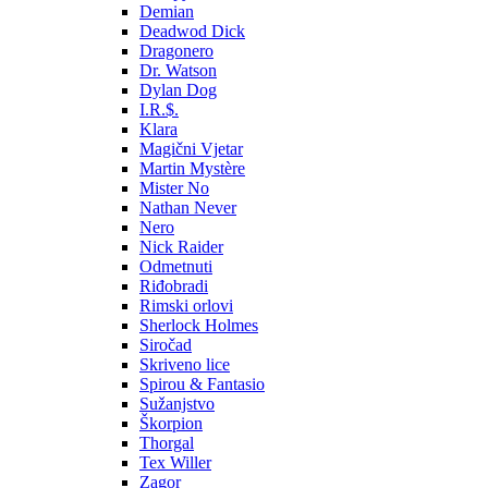
Demian
Deadwod Dick
Dragonero
Dr. Watson
Dylan Dog
I.R.$.
Klara
Magični Vjetar
Martin Mystère
Mister No
Nathan Never
Nero
Nick Raider
Odmetnuti
Riđobradi
Rimski orlovi
Sherlock Holmes
Siročad
Skriveno lice
Spirou & Fantasio
Sužanjstvo
Škorpion
Thorgal
Tex Willer
Zagor