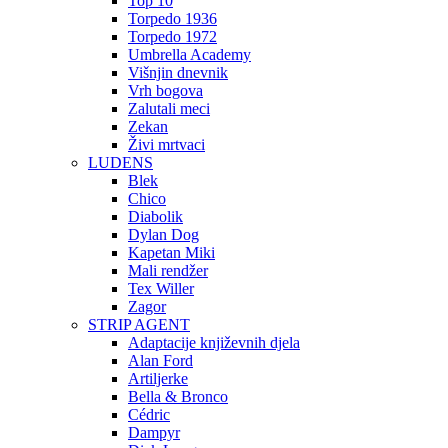
Top 10
Torpedo 1936
Torpedo 1972
Umbrella Academy
Višnjin dnevnik
Vrh bogova
Zalutali meci
Zekan
Živi mrtvaci
LUDENS
Blek
Chico
Diabolik
Dylan Dog
Kapetan Miki
Mali rendžer
Tex Willer
Zagor
STRIP AGENT
Adaptacije književnih djela
Alan Ford
Artiljerke
Bella & Bronco
Cédric
Dampyr