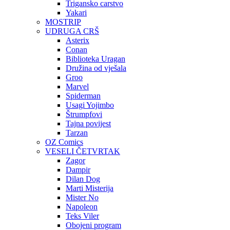
Trigansko carstvo
Yakari
MOSTRIP
UDRUGA CRŠ
Asterix
Conan
Biblioteka Uragan
Družina od vješala
Groo
Marvel
Spiderman
Usagi Yojimbo
Štrumpfovi
Tajna povijest
Tarzan
OZ Comics
VESELI ČETVRTAK
Zagor
Dampir
Dilan Dog
Marti Misterija
Mister No
Napoleon
Teks Viler
Obojeni program