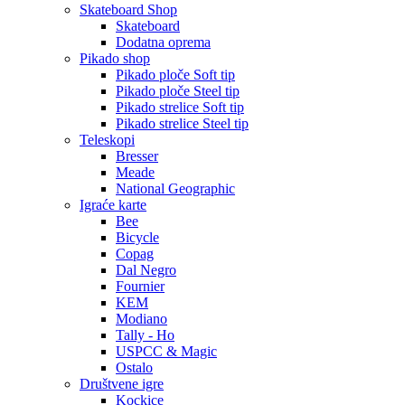
Skateboard Shop
Skateboard
Dodatna oprema
Pikado shop
Pikado ploče Soft tip
Pikado ploče Steel tip
Pikado strelice Soft tip
Pikado strelice Steel tip
Teleskopi
Bresser
Meade
National Geographic
Igraće karte
Bee
Bicycle
Copag
Dal Negro
Fournier
KEM
Modiano
Tally - Ho
USPCC & Magic
Ostalo
Društvene igre
Kockice