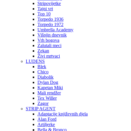
Stripovijetke
Tajni vrt
Top 10
Torpedo 1936
Torpedo 1972
Umbrella Academy
Višnjin dnevnik
Vrh bogova
Zalutali meci
Zekan
Živi mrtvaci
LUDENS
Blek
Chico
Diabolik
Dylan Dog
Kapetan Miki
Mali rendžer
Tex Willer
Zagor
STRIP AGENT
Adaptacije književnih djela
Alan Ford
Artiljerke
Bella & Bronco