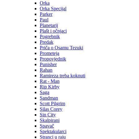
Orka
Orka Specijal
Parker
Paul
Planetarij
Plašt i očnjaci
Pogrebnik
Predak
Priča o Osamu Tezuki
Prometeja
Propovjednik
Punisher
Rahan
Ramireza treba koknuti
Rat - Man
Rip Kirby
Saga
Sandman
Scott Pilgrim
Silas Corey
Sin City
Skalpirani
Spavač
Spektakularci
Stranci u raju