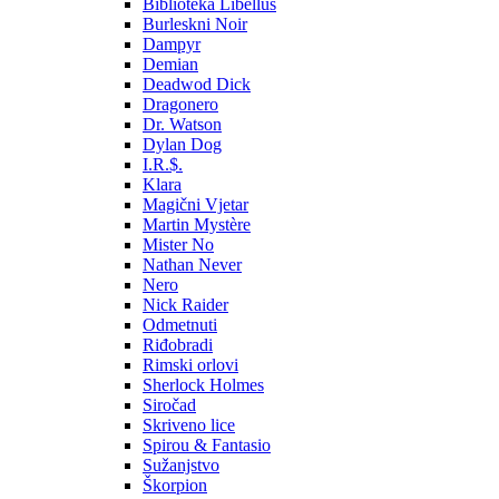
Biblioteka Libellus
Burleskni Noir
Dampyr
Demian
Deadwod Dick
Dragonero
Dr. Watson
Dylan Dog
I.R.$.
Klara
Magični Vjetar
Martin Mystère
Mister No
Nathan Never
Nero
Nick Raider
Odmetnuti
Riđobradi
Rimski orlovi
Sherlock Holmes
Siročad
Skriveno lice
Spirou & Fantasio
Sužanjstvo
Škorpion