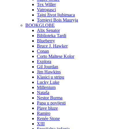
Tex Willer
Vatrogasci
Tajni život ljubimaca
Tornjevi Bois Mauryja
BOOKGLOBE
Alix Senator
Biblioteka Tardi
Blueberry
Bruce J. Hawker
Conan
Corto Maltese Kolor
Explora
Gil Jourdan
Jim Hawkins
Klasici u stripu
Lucky Luke
Millenium
Nataša
Nestor Burma
Papa u povijesti
Plave bluze
Ramiro
Renée Stone
XIII
Specijalna izdanja