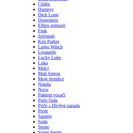
Cédric
Dampyr
Dick Long
Dragonero
Elfien grimorij
Frnk
Jeremiah
Ken Parker
Largo Winch
Leonardo
Lucky Luke
Luka
Malci
Mali Spirou
Moje frendice
Nataša
Nova
Pakleni vozači
Pariz čuda
Priče s Divljeg zapada
Profe
Sammy
Soda
Sestre
Super Sestre