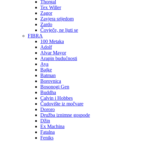
Thorgal
Tex Willer
Zagor
Zavjera srijedom
Zardo
Čovječe, ne ljuti se
FIBRA
100 Metaka
Adolf
Alvar Mayor
Arapin budućnosti
Aya
Bajke
Batman
Borovnica
Bosonogi Gen
Buddha
Calvin i Hobbes
Čudovište iz močvare
Dororo
Družba iznimne gospode
Džin
Ex Machina
Fatalna
Feniks