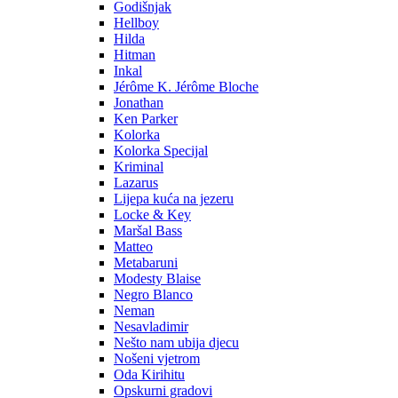
Godišnjak
Hellboy
Hilda
Hitman
Inkal
Jérôme K. Jérôme Bloche
Jonathan
Ken Parker
Kolorka
Kolorka Specijal
Kriminal
Lazarus
Lijepa kuća na jezeru
Locke & Key
Maršal Bass
Matteo
Metabaruni
Modesty Blaise
Negro Blanco
Neman
Nesavladimir
Nešto nam ubija djecu
Nošeni vjetrom
Oda Kirihitu
Opskurni gradovi