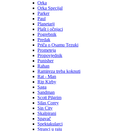
Orka
Orka Specijal
Parker
Paul
Planetarij
Plašt i očnjaci
Pogrebnik
Predak
Priča o Osamu Tezuki
Prometeja
Propovjednik
Punisher
Rahan
Ramireza treba koknuti
Rat - Man
Rip Kirby
Saga
Sandman
Scott Pilgrim
Silas Corey
Sin City
Skalpirani
Spavač
Spektakularci
Stranci u raju