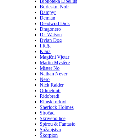
Biblioteka Libellus
Burleskni Noir
Dampyr
Demian
Deadwod Dick
Dragonero
Dr. Watson
Dylan Dog
I.R.$.
Klara
Magični Vjetar
Martin Mystère
Mister No
Nathan Never
Nero
Nick Raider
Odmetnuti
Riđobradi
Rimski orlovi
Sherlock Holmes
Siročad
Skriveno lice
Spirou & Fantasio
Sužanjstvo
Škorpion