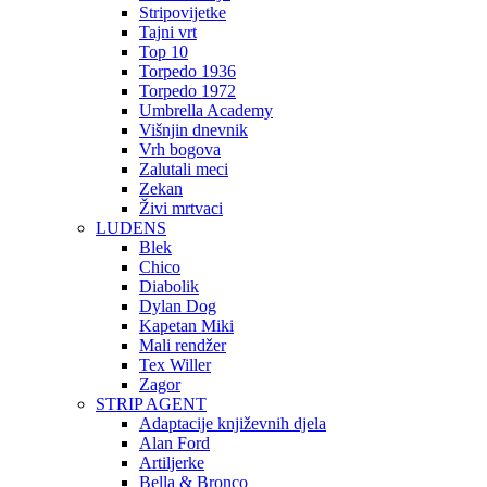
Stripovijetke
Tajni vrt
Top 10
Torpedo 1936
Torpedo 1972
Umbrella Academy
Višnjin dnevnik
Vrh bogova
Zalutali meci
Zekan
Živi mrtvaci
LUDENS
Blek
Chico
Diabolik
Dylan Dog
Kapetan Miki
Mali rendžer
Tex Willer
Zagor
STRIP AGENT
Adaptacije književnih djela
Alan Ford
Artiljerke
Bella & Bronco