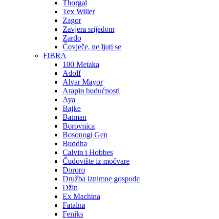
Thorgal
Tex Willer
Zagor
Zavjera srijedom
Zardo
Čovječe, ne ljuti se
FIBRA
100 Metaka
Adolf
Alvar Mayor
Arapin budućnosti
Aya
Bajke
Batman
Borovnica
Bosonogi Gen
Buddha
Calvin i Hobbes
Čudovište iz močvare
Dororo
Družba iznimne gospode
Džin
Ex Machina
Fatalna
Feniks