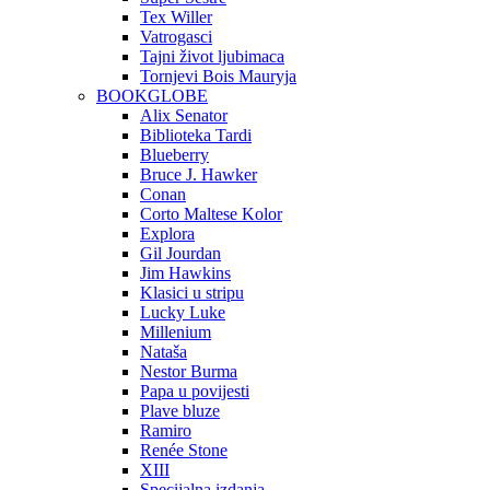
Tex Willer
Vatrogasci
Tajni život ljubimaca
Tornjevi Bois Mauryja
BOOKGLOBE
Alix Senator
Biblioteka Tardi
Blueberry
Bruce J. Hawker
Conan
Corto Maltese Kolor
Explora
Gil Jourdan
Jim Hawkins
Klasici u stripu
Lucky Luke
Millenium
Nataša
Nestor Burma
Papa u povijesti
Plave bluze
Ramiro
Renée Stone
XIII
Specijalna izdanja