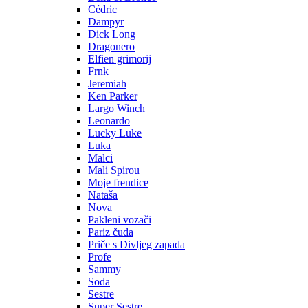
Cédric
Dampyr
Dick Long
Dragonero
Elfien grimorij
Frnk
Jeremiah
Ken Parker
Largo Winch
Leonardo
Lucky Luke
Luka
Malci
Mali Spirou
Moje frendice
Nataša
Nova
Pakleni vozači
Pariz čuda
Priče s Divljeg zapada
Profe
Sammy
Soda
Sestre
Super Sestre