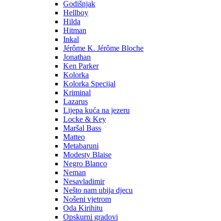
Godišnjak
Hellboy
Hilda
Hitman
Inkal
Jérôme K. Jérôme Bloche
Jonathan
Ken Parker
Kolorka
Kolorka Specijal
Kriminal
Lazarus
Lijepa kuća na jezeru
Locke & Key
Maršal Bass
Matteo
Metabaruni
Modesty Blaise
Negro Blanco
Neman
Nesavladimir
Nešto nam ubija djecu
Nošeni vjetrom
Oda Kirihitu
Opskurni gradovi