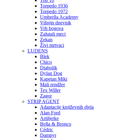
Top 10
Torpedo 1936
Torpedo 1972
Umbrella Academy
Višnjin dnevnik
Vrh bogova
Zalutali meci
Zekan
Živi mrtvaci
LUDENS
Blek
Chico
Diabolik
Dylan Dog
Kapetan Miki
Mali rendžer
Tex Willer
Zagor
STRIP AGENT
Adaptacije književnih djela
Alan Ford
Artiljerke
Bella & Bronco
Cédric
Dampyr