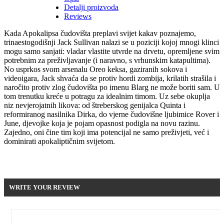
Detalji proizvoda
Reviews
Kada Apokalipsa čudovišta preplavi svijet kakav poznajemo,
trinaestogodišnji Jack Sullivan nalazi se u poziciji kojoj mnogi klinci
mogu samo sanjati: vladar vlastite utvrde na drvetu, opremljene svim
potrebnim za preživljavanje (i naravno, s vrhunskim katapultima).
No usprkos svom arsenalu Oreo keksa, gaziranih sokova i
videoigara, Jack shvaća da se protiv hordi zombija, krilatih strašila i
naročito protiv zlog čudovišta po imenu Blarg ne može boriti sam. U
tom trenutku kreće u potragu za idealnim timom. Uz sebe okuplja
niz nevjerojatnih likova: od štreberskog genijalca Quinta i
reformiranog nasilnika Dirka, do vjerne čudovišne ljubimice Rover i
June, djevojke koja je pojam opasnost podigla na novu razinu.
Zajedno, oni čine tim koji ima potencijal ne samo preživjeti, već i
dominirati apokaliptičnim svijetom.
Be the first to write your review !
WRITE YOUR REVIEW