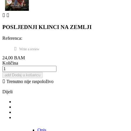


POSLJEDNJI KLINCI NA ZEMLJI
Referenca:
Write a review
24,00 BAM
Količina
add
Dodaj u košaricu

Trenutno nije raspoloživo
Dijeli
Opis