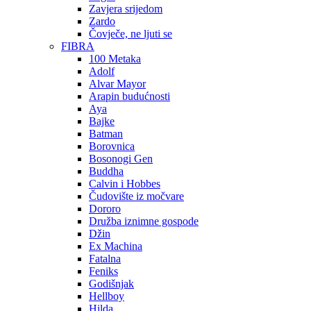
Zavjera srijedom
Zardo
Čovječe, ne ljuti se
FIBRA
100 Metaka
Adolf
Alvar Mayor
Arapin budućnosti
Aya
Bajke
Batman
Borovnica
Bosonogi Gen
Buddha
Calvin i Hobbes
Čudovište iz močvare
Dororo
Družba iznimne gospode
Džin
Ex Machina
Fatalna
Feniks
Godišnjak
Hellboy
Hilda