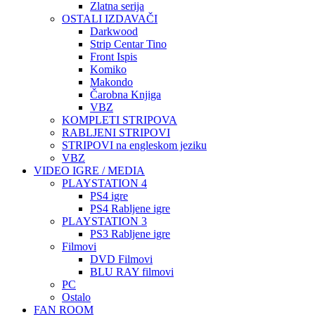
Zlatna serija
OSTALI IZDAVAČI
Darkwood
Strip Centar Tino
Front Ispis
Komiko
Makondo
Čarobna Knjiga
VBZ
KOMPLETI STRIPOVA
RABLJENI STRIPOVI
STRIPOVI na engleskom jeziku
VBZ
VIDEO IGRE / MEDIA
PLAYSTATION 4
PS4 igre
PS4 Rabljene igre
PLAYSTATION 3
PS3 Rabljene igre
Filmovi
DVD Filmovi
BLU RAY filmovi
PC
Ostalo
FAN ROOM