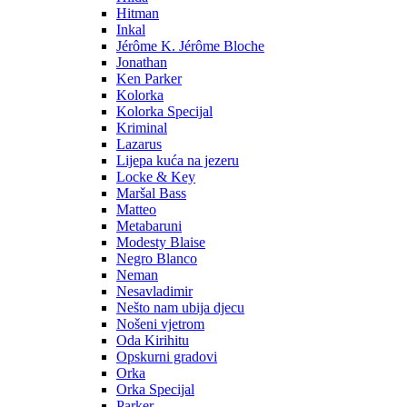
Hitman
Inkal
Jérôme K. Jérôme Bloche
Jonathan
Ken Parker
Kolorka
Kolorka Specijal
Kriminal
Lazarus
Lijepa kuća na jezeru
Locke & Key
Maršal Bass
Matteo
Metabaruni
Modesty Blaise
Negro Blanco
Neman
Nesavladimir
Nešto nam ubija djecu
Nošeni vjetrom
Oda Kirihitu
Opskurni gradovi
Orka
Orka Specijal
Parker