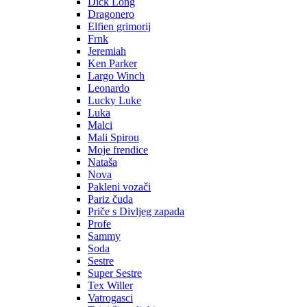
Dick Long
Dragonero
Elfien grimorij
Frnk
Jeremiah
Ken Parker
Largo Winch
Leonardo
Lucky Luke
Luka
Malci
Mali Spirou
Moje frendice
Nataša
Nova
Pakleni vozači
Pariz čuda
Priče s Divljeg zapada
Profe
Sammy
Soda
Sestre
Super Sestre
Tex Willer
Vatrogasci