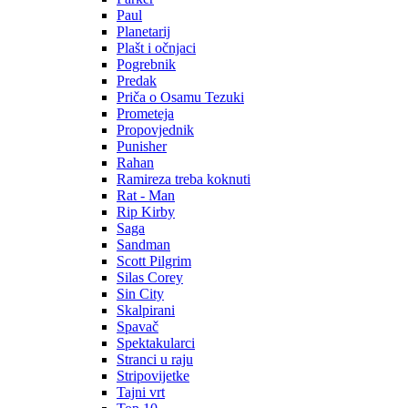
Paul
Planetarij
Plašt i očnjaci
Pogrebnik
Predak
Priča o Osamu Tezuki
Prometeja
Propovjednik
Punisher
Rahan
Ramireza treba koknuti
Rat - Man
Rip Kirby
Saga
Sandman
Scott Pilgrim
Silas Corey
Sin City
Skalpirani
Spavač
Spektakularci
Stranci u raju
Stripovijetke
Tajni vrt