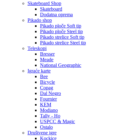
Skateboard Shop
Skateboard
Dodatna oprema
Pikado shop
Pikado ploče Soft tip
Pikado ploče Steel tip
Pikado strelice Soft tip
Pikado strelice Steel tip
Teleskopi
Bresser
Meade
National Geographic
Igraće karte
Bee
Bicycle
Copag
Dal Negro
Fournier
KEM
Modiano
Tally - Ho
USPCC & Magic
Ostalo
Društvene igre
Kockice