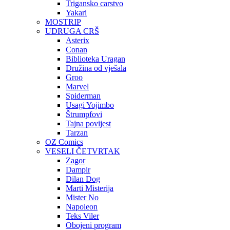
Trigansko carstvo
Yakari
MOSTRIP
UDRUGA CRŠ
Asterix
Conan
Biblioteka Uragan
Družina od vješala
Groo
Marvel
Spiderman
Usagi Yojimbo
Štrumpfovi
Tajna povijest
Tarzan
OZ Comics
VESELI ČETVRTAK
Zagor
Dampir
Dilan Dog
Marti Misterija
Mister No
Napoleon
Teks Viler
Obojeni program