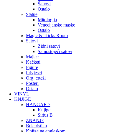
Šahovi
Ostalo
Statue
Mitologija
Venecijanske maske
Ostalo
Magic & Tricks Room
Satovi
Zidni satovi
Samostojeći satovi
Majice
Kačketi
Figure
Privjesci
Org. crteži
Posteri
Ostalo
VINYL
KNJIGE
HANGAR 7
Knjige
Sirius B
ZNANJE
Beletristika
Knjige na engleskom