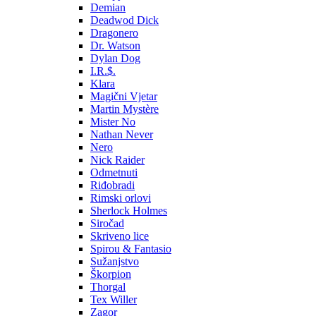
Demian
Deadwod Dick
Dragonero
Dr. Watson
Dylan Dog
I.R.$.
Klara
Magični Vjetar
Martin Mystère
Mister No
Nathan Never
Nero
Nick Raider
Odmetnuti
Riđobradi
Rimski orlovi
Sherlock Holmes
Siročad
Skriveno lice
Spirou & Fantasio
Sužanjstvo
Škorpion
Thorgal
Tex Willer
Zagor