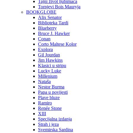
Tajni život ljubimaca
Tornjevi Bois Mauryja
BOOKGLOBE
Alix Senator
Biblioteka Tardi
Blueberry
Bruce J. Hawker
Conan
Corto Maltese Kolor
Explora
Gil Jourdan
Jim Hawkins
Klasici u stripu
Lucky Luke
Millenium
Nataša
Nestor Burma
Papa u povijesti
Plave bluze
Ramiro
Renée Stone
XIII
Specijalna izdanja
Strah i jeza
Svemirska Sardina