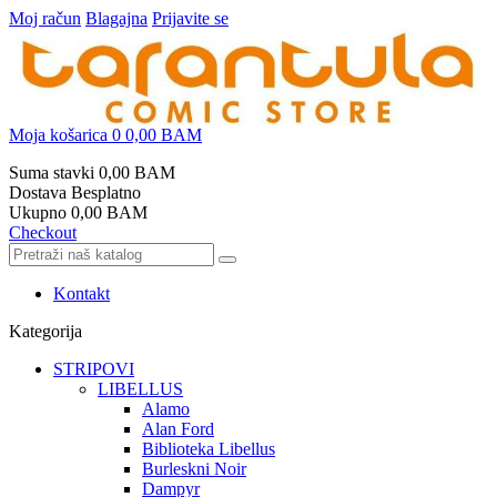
Moj račun
Blagajna
Prijavite se
Moja košarica
0
0,00 BAM
Suma stavki
0,00 BAM
Dostava
Besplatno
Ukupno
0,00 BAM
Checkout
Kontakt
Kategorija
STRIPOVI
LIBELLUS
Alamo
Alan Ford
Biblioteka Libellus
Burleskni Noir
Dampyr